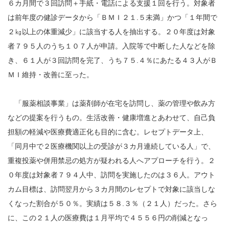
６カ月間で３回訪問＋手紙・電話による支援１回を行う。対象者
は前年度の健診データから「ＢＭＩ２１.５未満」かつ「１年間で
２㎏以上の体重減少」に該当する人を抽出する。２０年度は対象
者７９５人のうち１０７人が申請。入院等で中断した人などを除
き、６１人が３回訪問を完了、うち７５.４％にあたる４３人がＢ
ＭＩ維持・改善に至った。
「服薬相談事業」は薬剤師が在宅を訪問し、薬の管理や飲み方
などの提案を行うもの。生活改善・健康増進とあわせて、自己負
担額の軽減や医療費適正化も目的に含む。レセプトデータ上、
「同月中で２医療機関以上の受診が３カ月連続している人」で、
重複投薬や併用禁忌の処方が疑われる人へアプローチを行う。２
０年度は対象者７９４人中、訪問を実施したのは３６人。アウト
カム目標は、訪問翌月から３カ月間のレセプトで対象に該当しな
くなった割合が５０％。実績は５８.３％（２１人）だった。さら
に、この２１人の医療費は１月平均で４５５６円の削減となっ