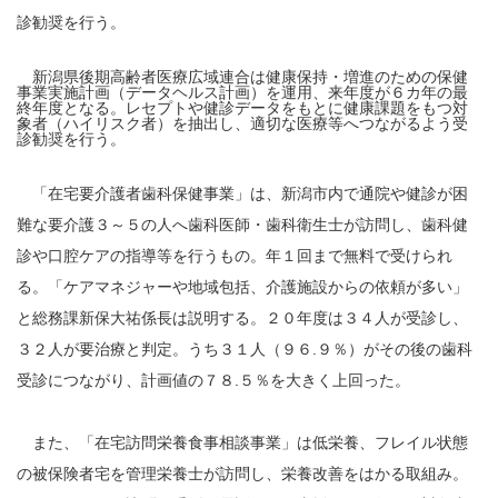
診勧奨を行う。
新潟県後期高齢者医療広域連合は健康保持・増進のための保健
事業実施計画（データヘルス計画）を運用、来年度が６カ年の最
終年度となる。レセプトや健診データをもとに健康課題をもつ対
象者（ハイリスク者）を抽出し、適切な医療等へつながるよう受
診勧奨を行う。
「在宅要介護者歯科保健事業」は、新潟市内で通院や健診が困
難な要介護３～５の人へ歯科医師・歯科衛生士が訪問し、歯科健
診や口腔ケアの指導等を行うもの。年１回まで無料で受けられ
る。「ケアマネジャーや地域包括、介護施設からの依頼が多い」
と総務課新保大祐係長は説明する。２０年度は３４人が受診し、
３２人が要治療と判定。うち３１人（９６.９％）がその後の歯科
受診につながり、計画値の７８.５％を大きく上回った。
また、「在宅訪問栄養食事相談事業」は低栄養、フレイル状態
の被保険者宅を管理栄養士が訪問し、栄養改善をはかる取組み。