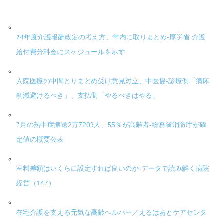
24年度介護報酬改定の考え方、年内に取りまとめ-厚労省 介護
給付費分科会にスケジュールを示す
入院医療の中間とりまとめ受け意見対立、中医協-診療側「病床
削減避けるべき」、支払側「やるべきはやる」
7月の熱中症搬送2万7209人、55％が高齢者-総務省消防庁が確
定値の概要公表
室料差額はいくらに設定すれば良いのか-データで読み解く病院
経営（147）
在宅介護を支える元気な高齢ヘルパー／えるはあとケアセンタ