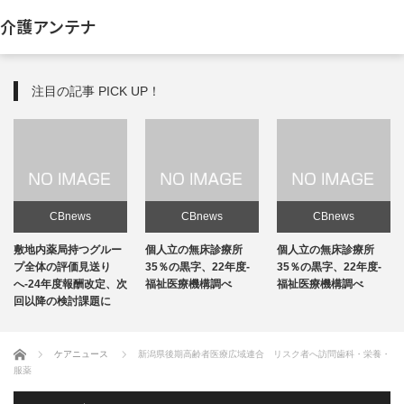
介護アンテナ
注目の記事 PICK UP！
CBnews
CBnews
CBnews
敷地内薬局持つグルー
個人立の無床診療所
個人立の無床診療所
プ全体の評価見送り
35％の黒字、22年度-
35％の黒字、22年度-
へ-24年度報酬改定、次
福祉医療機構調べ
福祉医療機構調べ
回以降の検討課題に
ホーム
ケアニュース
新潟県後期高齢者医療広域連合 リスク者へ訪問歯科・栄養・
服薬