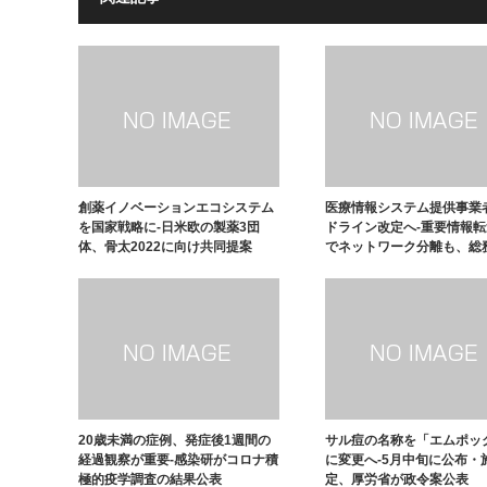
創薬イノベーションエコシステム
医療情報システム提供事業
を国家戦略に-日米欧の製薬3団
ドライン改定へ-重要情報
体、骨太2022に向け共同提案
でネットワーク分離も、
20歳未満の症例、発症後1週間の
サル痘の名称を「エムポッ
経過観察が重要-感染研がコロナ積
に変更へ-5月中旬に公布・
極的疫学調査の結果公表
定、厚労省が政令案公表