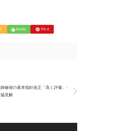
S
feedly
Pin it
護師確保の基本指針改正「高く評価」-
看協見解