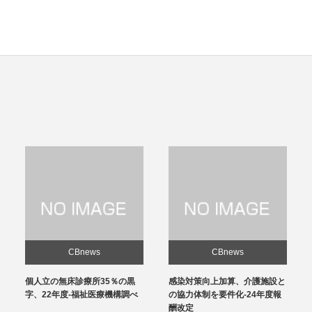
CBnews
CBnews
個人立の無床診療所35％の黒
感染対策向上加算、介護施設と
字、22年度-福祉医療機構調べ
の協力体制を要件化-24年度報
酬改定