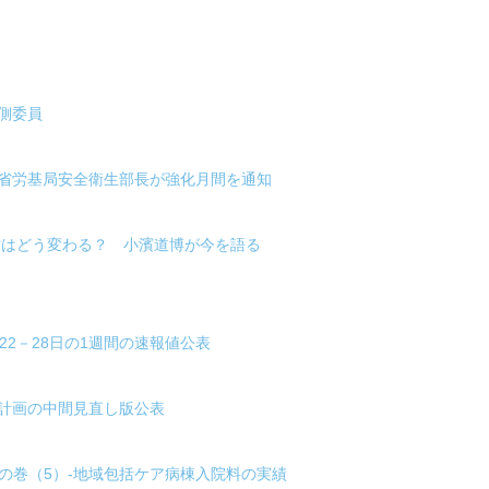
側委員
労省労基局安全衛生部長が強化月間を通知
営はどう変わる？ 小濱道博が今を語る
22－28日の1週間の速報値公表
計画の中間見直し版公表
末の巻（5）-地域包括ケア病棟入院料の実績