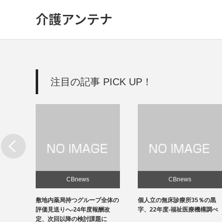
介護アンテナ
注目の記事 PICK UP！
CBnews
CBnews
新設
敷地内薬局持つグループ全体の
個人立の無床診療所35％の黒
改善を
評価見送りへ-24年度報酬改
字、22年度-福祉医療機構調べ
定、次回以降の検討課題に