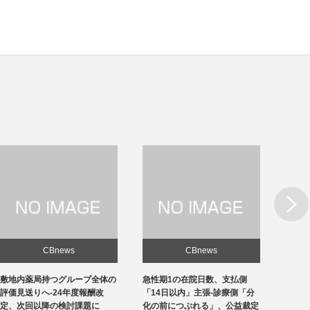
Next
CBnews
CBnews
敷地内薬局持つグループ全体の
急性期1の在院日数、支払側
東京の
評価見送りへ-24年度報酬改
「14日以内」主張-診療側「分
ロナ患
定、次回以降の検討課題に
化の前につぶれる」、公益裁定
超