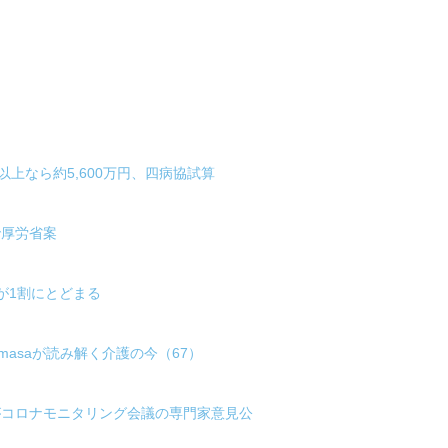
床以上なら約5,600万円、四病協試算
で厚労省案
が1割にとどまる
asaが読み解く介護の今（67）
都がコロナモニタリング会議の専門家意見公