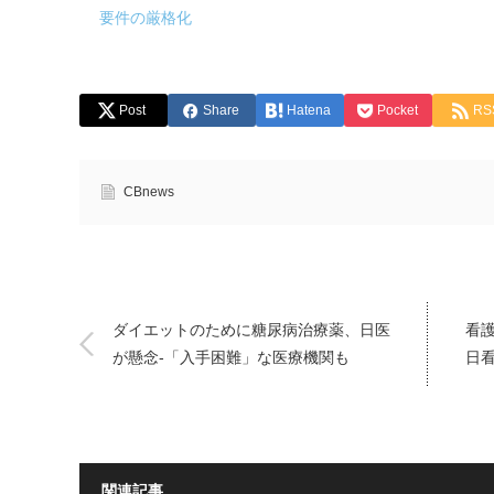
要件の厳格化
Post
Share
Hatena
Pocket
RS
CBnews
ダイエットのために糖尿病治療薬、日医
看
が懸念-「入手困難」な医療機関も
日
関連記事