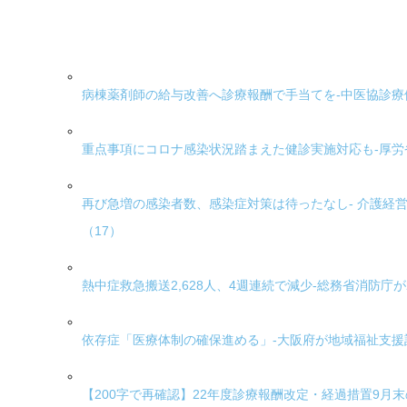
病棟薬剤師の給与改善へ診療報酬で手当てを-中医協診療
重点事項にコロナ感染状況踏まえた健診実施対応も-厚
再び急増の感染者数、感染症対策は待ったなし- 介護経
（17）
熱中症救急搬送2,628人、4週連続で減少-総務省消防庁が
依存症「医療体制の確保進める」-大阪府が地域福祉支援
【200字で再確認】22年度診療報酬改定・経過措置9月