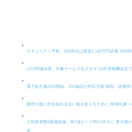
セキュリティ予算、200床台は最低1,100万円必要-500
LIFE関連加算、対象サービス拡大せず-24年度報酬改定
電子処方箋26日開始、154施設が対応可能-病院・診療所
通所介護に吹き始める追い風を捉えるために-快筆乱麻！m
入院患者数8週連続減、第7波ピーク時の25％に-東京
表