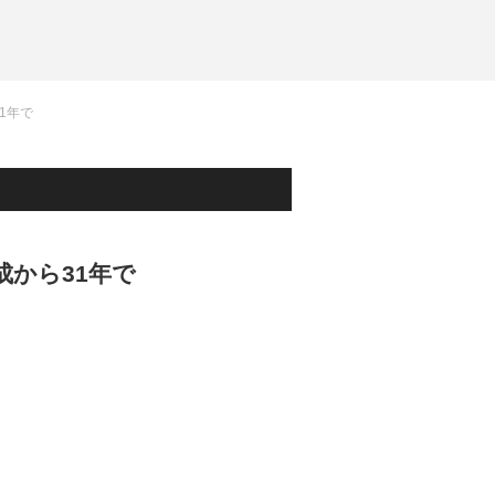
1年で
成から31年で