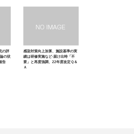
充の評
感染対策向上加算、施設基準の実
議論の状
績は研修実施など-届け出時「不
報告
要」と再度強調、22年度改定Ｑ＆
Ａ