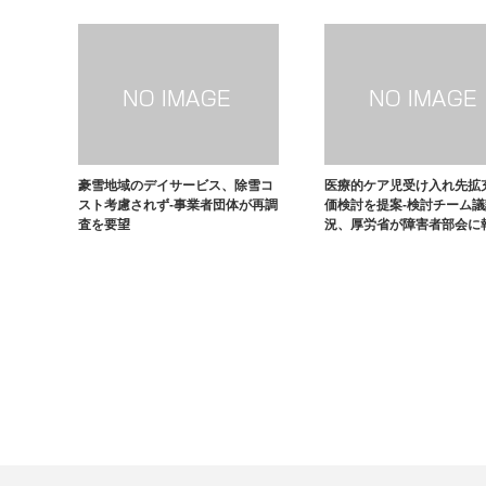
豪雪地域のデイサービス、除雪コ
医療的ケア児受け入れ先拡
スト考慮されず-事業者団体が再調
価検討を提案-検討チーム
査を要望
況、厚労省が障害者部会に