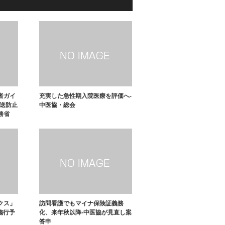
者ガイ
充実した急性期入院医療を評価へ-
転送防止
中医協・総会
総務省
クス」
訪問看護でもマイナ保険証義務
施行予
化、来年秋以降-中医協が見直し案
答申