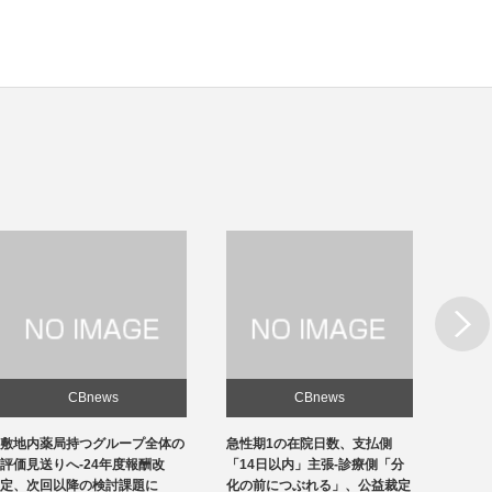
Next
CBnews
CBnews
敷地内薬局持つグループ全体の
急性期1の在院日数、支払側
東京の
評価見送りへ-24年度報酬改
「14日以内」主張-診療側「分
ロナ患
定、次回以降の検討課題に
化の前につぶれる」、公益裁定
超