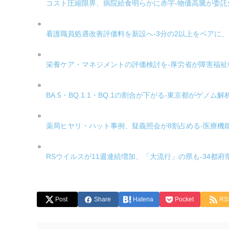
コスト圧縮限界、病院給食明らかに赤字-物価高騰が委託
看護職員処遇改善評価料を新設へ-3分の2以上をベアに
栄養ケア・マネジメントの評価検討を-厚労省が障害福祉
BA.5・BQ.1.1・BQ.1の割合が下がる-東京都がゲノム
薬局ヒヤリ・ハット事例、疑義照会が8割占める-医療機
RSウイルスが11週連続増加、「大流行」の県も-34都
Post
Share
Hatena
Pocket
RS