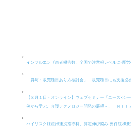
インフルエンザ患者報告数、全国で注意報レベルに-厚労
「貸与・販売種目あり方検討会」 販売種目にも支援必
【８月１日・オンライン】ウェブセミナー「ニーズ×シー
例から学ぶ、介護テクノロジー開発の展望～」 ＮＴＴ
ハイリスク妊産婦連携指導料、算定伸び悩み-要件緩和要