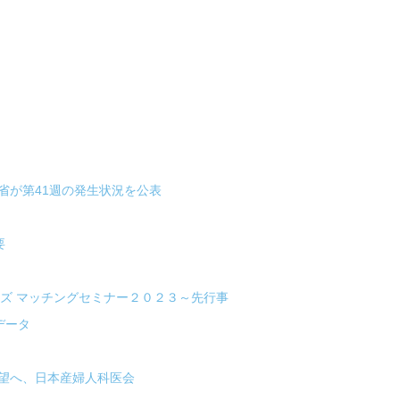
省が第41週の発生状況を公表
要
ズ マッチングセミナー２０２３～先行事
データ
望へ、日本産婦人科医会