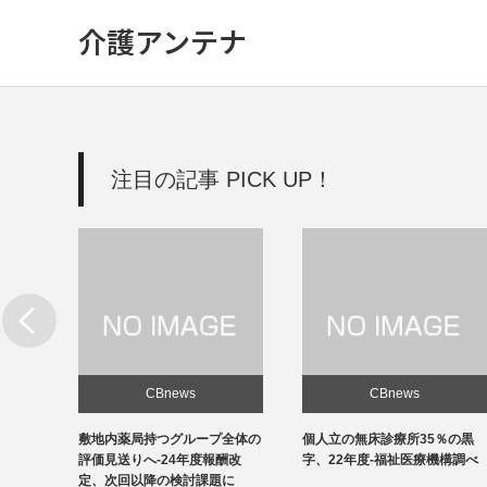
介護アンテナ
注目の記事 PICK UP！
CBnews
CBnews
新設
敷地内薬局持つグループ全体の
個人立の無床診療所35％の黒
改善を
評価見送りへ-24年度報酬改
字、22年度-福祉医療機構調べ
定、次回以降の検討課題に