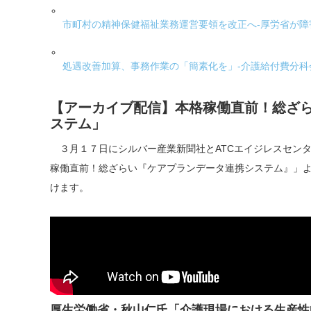
市町村の精神保健福祉業務運営要領を改正へ-厚労省が
処遇改善加算、事務作業の「簡素化を」-介護給付費分科
【アーカイブ配信】本格稼働直前！総ざ
ステム」
３月１７日にシルバー産業新聞社とATCエイジレスセン
稼働直前！総ざらい『ケアプランデータ連携システム』」
けます。
厚生労働省・秋山仁氏「介護現場における生産性