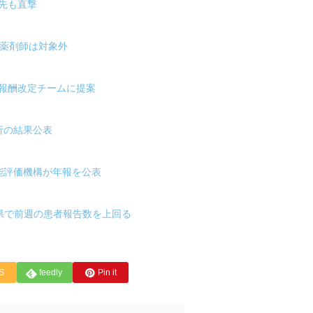
先も直撃
、薬剤師は対象外
報酬改定チームに提案
解析の結果公表
能評価機構が年報を公表
府県で前週の患者報告数を上回る
S
feedly
Pin it