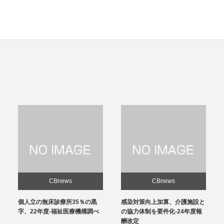
CBnews
CBnews
個人立の無床診療所35％の黒
感染対策向上加算、介護施設と
字、22年度-福祉医療機構調べ
の協力体制を要件化-24年度報
酬改定