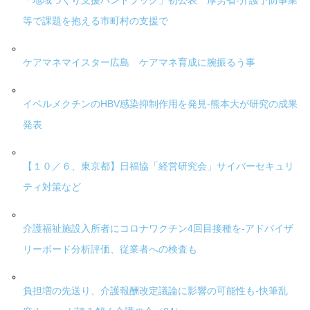
「地域づくり支援ハンドブック」初公表 厚労省-介護予防事業
等で課題を抱える市町村の支援で
ケアマネマイスター広島 ケアマネ育成に腕振るう事
イベルメクチンのHBV感染抑制作用を発見-熊本大が研究の成果
発表
【１０／６、東京都】日福協「経営研究会」サイバーセキュリ
ティ対策など
介護福祉施設入所者にコロナワクチン4回目接種を-アドバイザ
リーボード分析評価、従業者への検査も
負担増の先送り、介護報酬改定議論に影響の可能性も-快筆乱