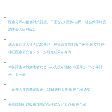
医療分野の物価対策要望、日医など6団体-自民・社会保障制度
調査会の田村氏に
統合失調症の社会認知機能、経頭蓋直流刺激で改善-国立精神・
神経医療研究センターが研究成果を発表
精神障害や難病患者などへの支援を強化-埼玉県が「5か年計
画」を公表
小多機の運営基準改正、26日施行を周知-厚労省通知
介護職員処遇改善加算の新様式などを通知-厚労省