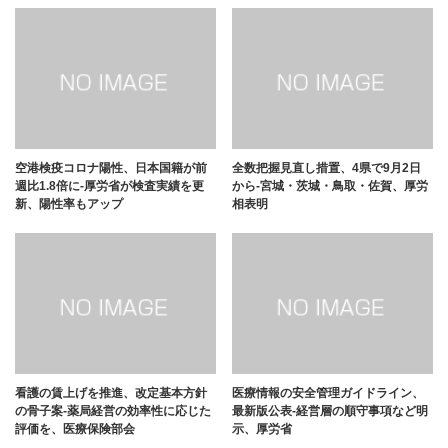
空港検疫コロナ陽性、日本国籍が前
全数把握見直し措置、4県で9月2日
週比1.8倍に-厚労省が検査実績を更
から-宮城・茨城・鳥取・佐賀、厚労
新、陽性率もアップ
相表明
看護の賃上げを推進、改定基本方針
医療情報の安全管理ガイドライン、
の骨子案-薬局経営の効率性に応じた
最新版公表-経営層の順守事項など明
評価を、医療保険部会
示、厚労省