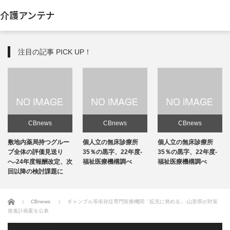
介護アンテナ
注目の記事 PICK UP！
CBnews
CBnews
CBnews
敷地内薬局持つグルー
個人立の無床診療所
個人立の無床診療所
プ全体の評価見送り
35％の黒字、22年度-
35％の黒字、22年度-
へ-24年度報酬改定、次
福祉医療機構調べ
福祉医療機構調べ
回以降の検討課題に
ホーム
CBnews
ギャンブル等依存症専門医療機関「拡充に努める」-山形県が対策
推進計画案を公表