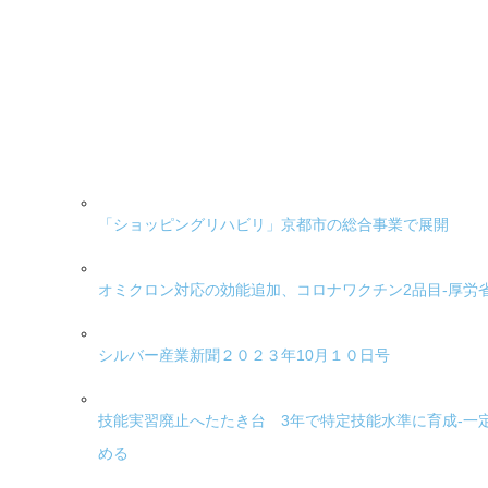
「ショッピングリハビリ」京都市の総合事業で展開
オミクロン対応の効能追加、コロナワクチン2品目-厚労
シルバー産業新聞２０２３年10月１０日号
技能実習廃止へたたき台 3年で特定技能水準に育成-一
める