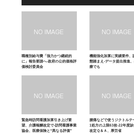
職種別給与費「強力かつ継続的
機能強化加算に実績要件、
に」報告要請へ-政府の公的価格評
態踏まえ-データ提出推進
価検討委員会
療でも
緊急時訪問看護加算引き上げ要
腰痛などで使うジクトルテ
望、介護報酬改定で-訪問看護事業
1処方の上限63枚-22年度
協会、医療保険と“異なる評価”
改定Ｑ＆Ａ、厚労省