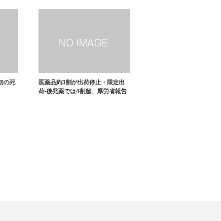
初の死
医薬品約3割が出荷停止・限定出
荷-後発薬では4割超、厚労省報告