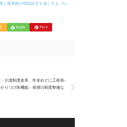
携と横展開が病院経営を強くする（5）
S
feedly
Pin it
療・介護制度改革、年末めどに工程表-
かかりつけ医機能」発揮の制度整備な