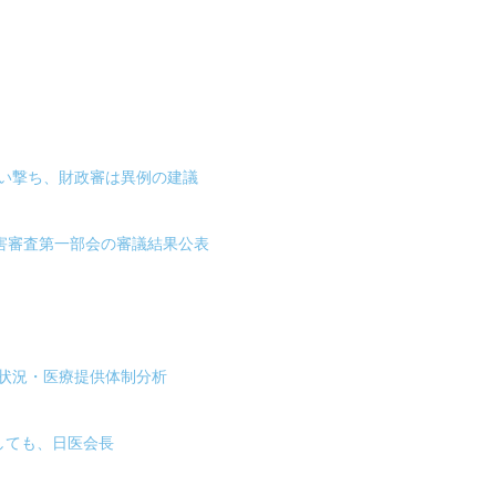
狙い撃ち、財政審は異例の建議
被害審査第一部会の審議結果公表
状況・医療提供体制分析
しても、日医会長