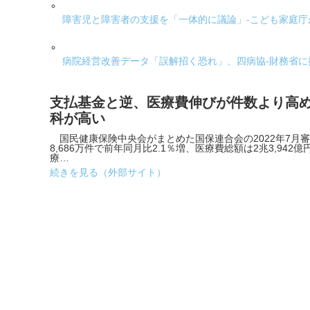
障害児と障害者の支援を「一体的に議論」-こども家庭
病院経営改善データ「誤解招く恐れ」、四病協-財務省に
支払基金と逆、医療費伸びが件数より高め
科が高い
国民健康保険中央会がまとめた国保連合会の2022年7月
8,686万件で前年同月比2.1％増、医療費総額は2兆3,942
療…
続きを見る（外部サイト）