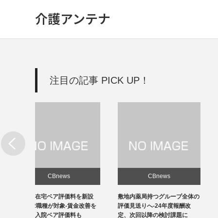
介護アンテナ
注目の記事 PICK UP！
CBnews
CBnews
新設
敷地内薬局持つグループ全体の
個人立の無床診療所35％の黒
改善を
評価見送りへ-24年度報酬改
字、22年度-福祉医療機構調べ
定、次回以降の検討課題に