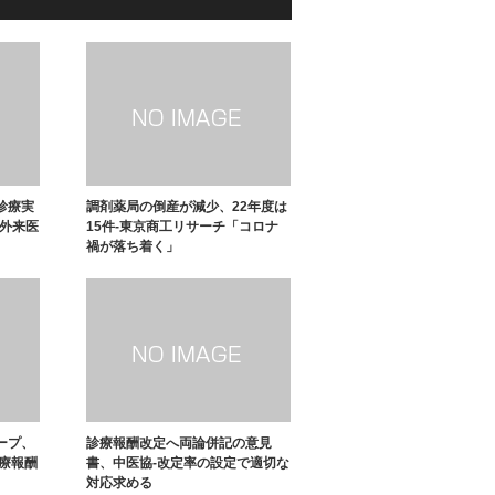
診療実
調剤薬局の倒産が減少、22年度は
、外来医
15件-東京商工リサーチ「コロナ
禍が落ち着く」
ープ、
診療報酬改定へ両論併記の意見
診療報酬
書、中医協-改定率の設定で適切な
対応求める