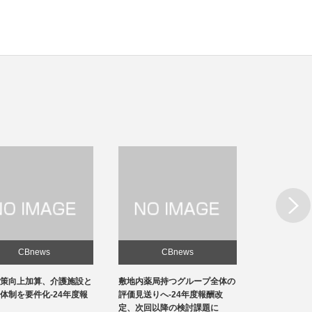
Next
CBnews
CBnews
敷地内薬局持つグループ全体の
急性期1の在院日数、支払側
東京の
評価見送りへ-24年度報酬改
「14日以内」主張-診療側「分
ロナ患
定、次回以降の検討課題に
化の前につぶれる」、公益裁定
超