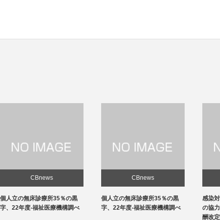
CBnews
CBnews
個人立の無床診療所35％の黒
感染対策向上加算、介護施設と
字、22年度-福祉医療機構調べ
の協力体制を要件化-24年度報
酬改定