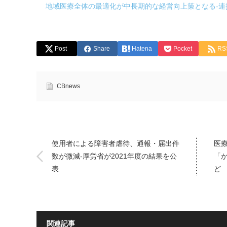
地域医療全体の最適化が中長期的な経営向上策となる-連
Post
Share
Hatena
Pocket
RS
CBnews
使用者による障害者虐待、通報・届出件
医
数が微減-厚労省が2021年度の結果を公
「
表
ど
関連記事