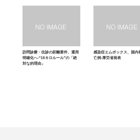
訪問診療・往診の距離要件、運用
感染症エムポックス、国内
明確化へ-“16キロルール”の「絶
亡例-厚労省発表
対な的理由」