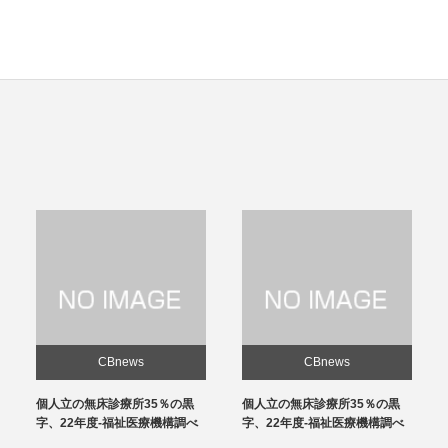
CBnews
CBnews
個人立の無床診療所35％の黒
感染対策向上加算、介護施設と
字、22年度-福祉医療機構調べ
の協力体制を要件化-24年度報
酬改定