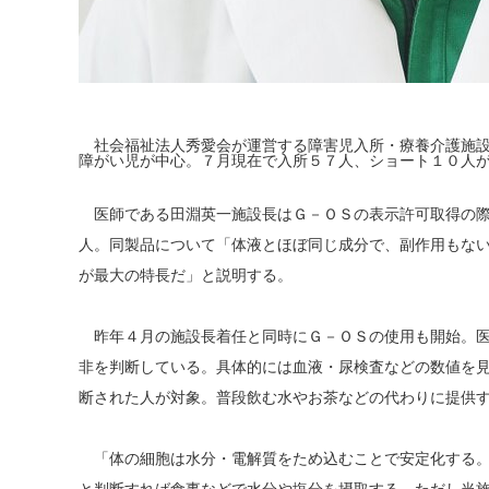
社会福祉法人秀愛会が運営する障害児入所・療養介護施設
障がい児が中心。７月現在で入所５７人、ショート１０人
医師である田淵英一施設長はＧ－ＯＳの表示許可取得の際
人。同製品について「体液とほぼ同じ成分で、副作用もな
が最大の特長だ」と説明する。
昨年４月の施設長着任と同時にＧ－ＯＳの使用も開始。医
非を判断している。具体的には血液・尿検査などの数値を
断された人が対象。普段飲む水やお茶などの代わりに提供
「体の細胞は水分・電解質をため込むことで安定化する。