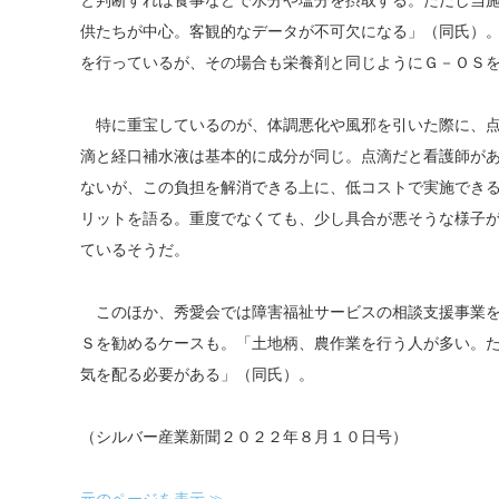
と判断すれば食事などで水分や塩分を摂取する。ただし当
供たちが中心。客観的なデータが不可欠になる」（同氏）
を行っているが、その場合も栄養剤と同じようにＧ－ＯＳ
特に重宝しているのが、体調悪化や風邪を引いた際に、点
滴と経口補水液は基本的に成分が同じ。点滴だと看護師が
ないが、この負担を解消できる上に、低コストで実施でき
リットを語る。重度でなくても、少し具合が悪そうな様子
ているそうだ。
このほか、秀愛会では障害福祉サービスの相談支援事業を
Ｓを勧めるケースも。「土地柄、農作業を行う人が多い。
気を配る必要がある」（同氏）。
（シルバー産業新聞２０２２年８月１０日号）