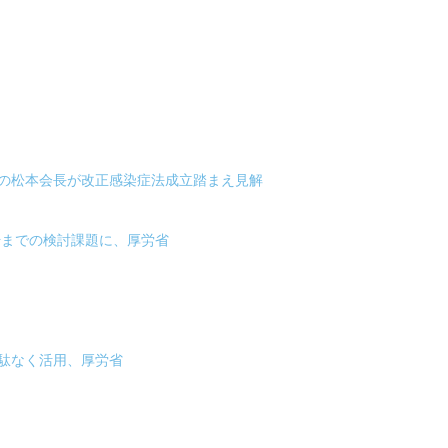
医の松本会長が改正感染症法成立踏まえ見解
始までの検討課題に、厚労省
駄なく活用、厚労省