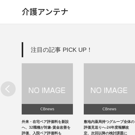
介護アンテナ
注目の記事 PICK UP！
CBnews
CBnews
新設
敷地内薬局持つグループ全体の
個人立の無床診療所35％の黒
改善を
評価見送りへ-24年度報酬改
字、22年度-福祉医療機構調べ
定、次回以降の検討課題に