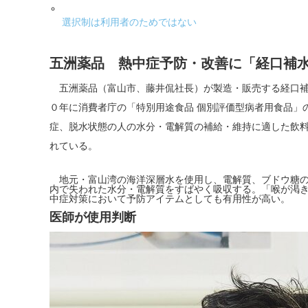
選択制は利用者のためではない
五洲薬品 熱中症予防・改善に「経口補
五洲薬品（富山市、藤井侃社長）が製造・販売する経口補
０年に消費者庁の「特別用途食品 個別評価型病者用食品」
症、脱水状態の人の水分・電解質の補給・維持に適した飲
れている。
地元・富山湾の海洋深層水を使用し、電解質、ブドウ糖の
内で失われた水分・電解質をすばやく吸収する。「喉が渇
中症対策において予防アイテムとしても有用性が高い。
医師が使用判断