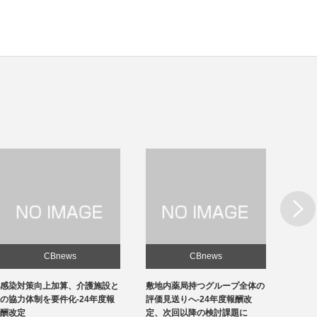
Next
CBnews
CBnews
敷地内薬局持つグループ全体の
急性期1の在院日数、支払側
東京の
評価見送りへ-24年度報酬改
「14日以内」主張-診療側「分
ロナ患
定、次回以降の検討課題に
化の前につぶれる」、公益裁定
超