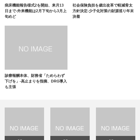
病床機能報告様式2を開始、来月13
社会保険負担を歳出改革で軽減骨太
日まで-外来機能は2月下旬から3月上
方針決定-少子化対策の財源巡り年末
旬めど
決着
診療報酬本体、財務省「ためらわず
下げを」-高止まりを指摘、DRG導入
も主張