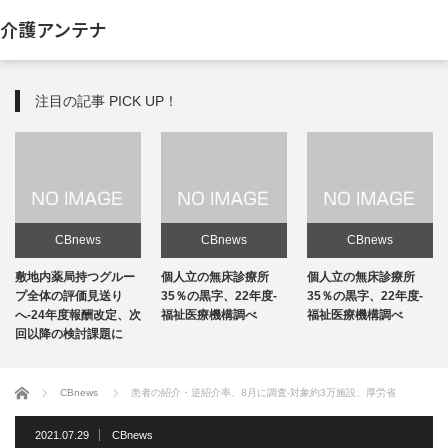
介護アンテナ
注目の記事 PICK UP！
CBnews
CBnews
CBnews
敷地内薬局持つグルー
個人立の無床診療所
個人立の無床診療所
プ全体の評価見送り
35％の黒字、22年度-
35％の黒字、22年度-
へ-24年度報酬改定、次
福祉医療機構調べ
福祉医療機構調べ
回以降の検討課題に
ホーム
CBnews
患者の紹介・逆紹介率、8月に調査-対象約3万施設、厚労省
2021.07.29
CBnews