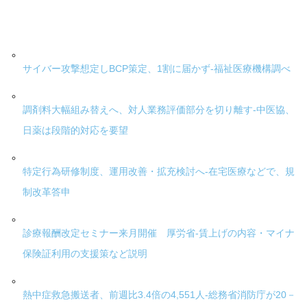
サイバー攻撃想定しBCP策定、1割に届かず-福祉医療機構調べ
調剤料大幅組み替えへ、対人業務評価部分を切り離す-中医協、
日薬は段階的対応を要望
特定行為研修制度、運用改善・拡充検討へ-在宅医療などで、規
制改革答申
診療報酬改定セミナー来月開催 厚労省-賃上げの内容・マイナ
保険証利用の支援策など説明
熱中症救急搬送者、前週比3.4倍の4,551人-総務省消防庁が20－