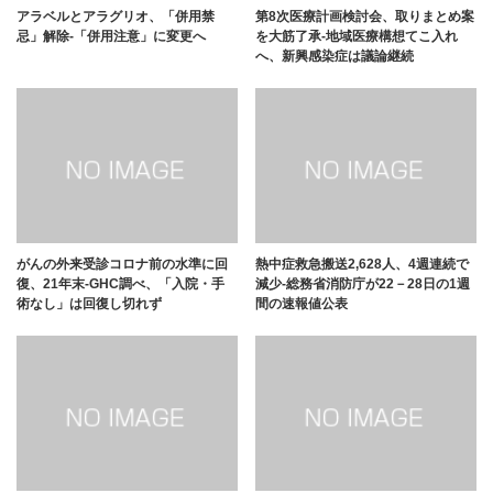
アラベルとアラグリオ、「併用禁
第8次医療計画検討会、取りまとめ案
忌」解除-「併用注意」に変更へ
を大筋了承-地域医療構想てこ入れ
へ、新興感染症は議論継続
がんの外来受診コロナ前の水準に回
熱中症救急搬送2,628人、4週連続で
復、21年末-GHC調べ、「入院・手
減少-総務省消防庁が22－28日の1週
術なし」は回復し切れず
間の速報値公表