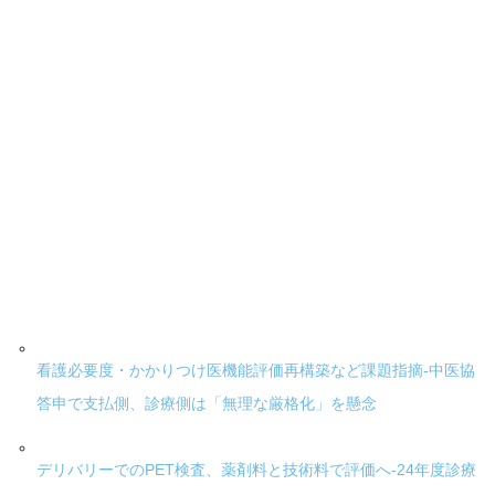
看護必要度・かかりつけ医機能評価再構築など課題指摘-中医協
答申で支払側、診療側は「無理な厳格化」を懸念
デリバリーでのPET検査、薬剤料と技術料で評価へ-24年度診療