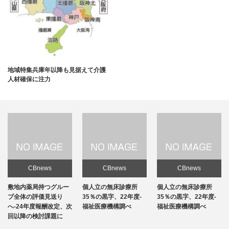
地域特集兵庫年以降も見据えて介護
人材確保に注力
CBnews
CBnews
CBnews
敷地内薬局持つグルー
個人立の無床診療所
個人立の無床診療所
プ全体の評価見送り
35％の黒字、22年度-
35％の黒字、22年度-
へ-24年度報酬改定、次
福祉医療機構調べ
福祉医療機構調べ
回以降の検討課題に