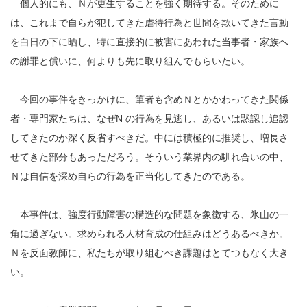
個人的にも、Ｎが更生することを強く期待する。そのために
は、これまで自らが犯してきた虐待行為と世間を欺いてきた言動
を白日の下に晒し、特に直接的に被害にあわれた当事者・家族へ
の謝罪と償いに、何よりも先に取り組んでもらいたい。
今回の事件をきっかけに、筆者も含めＮとかかわってきた関係
者・専門家たちは、なぜN の行為を見逃し、あるいは黙認し追認
してきたのか深く反省すべきだ。中には積極的に推奨し、増長さ
せてきた部分もあっただろう。そういう業界内の馴れ合いの中、
Ｎは自信を深め自らの行為を正当化してきたのである。
本事件は、強度行動障害の構造的な問題を象徴する、氷山の一
角に過ぎない。求められる人材育成の仕組みはどうあるべきか。
Ｎを反面教師に、私たちが取り組むべき課題はとてつもなく大き
い。