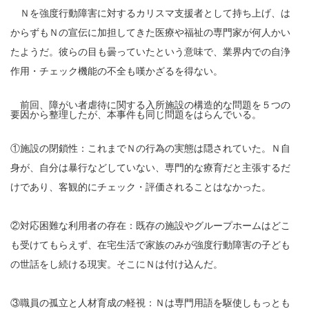
Ｎを強度行動障害に対するカリスマ支援者として持ち上げ、は
からずもＮの宣伝に加担してきた医療や福祉の専門家が何人かい
たようだ。彼らの目も曇っていたという意味で、業界内での自浄
作用・チェック機能の不全も嘆かざるを得ない。
前回、障がい者虐待に関する入所施設の構造的な問題を５つの
要因から整理したが、本事件も同じ問題をはらんでいる。
①施設の閉鎖性：これまでＮの行為の実態は隠されていた。Ｎ自
身が、自分は暴行などしていない、専門的な療育だと主張するだ
けであり、客観的にチェック・評価されることはなかった。
②対応困難な利用者の存在：既存の施設やグループホームはどこ
も受けてもらえず、在宅生活で家族のみが強度行動障害の子ども
の世話をし続ける現実。そこにＮは付け込んだ。
③職員の孤立と人材育成の軽視：Ｎは専門用語を駆使しもっとも