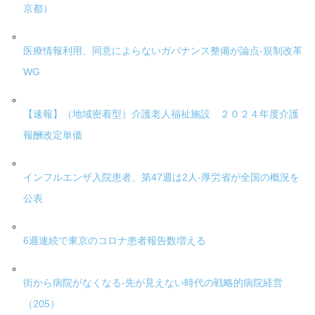
京都）
医療情報利用、同意によらないガバナンス整備が論点-規制改革
WG
【速報】（地域密着型）介護老人福祉施設 ２０２４年度介護
報酬改定単価
インフルエンザ入院患者、第47週は2人-厚労省が全国の概況を
公表
6週連続で東京のコロナ患者報告数増える
街から病院がなくなる-先が見えない時代の戦略的病院経営
（205）