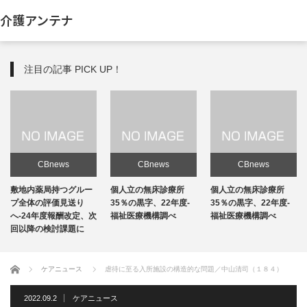
介護アンテナ
注目の記事 PICK UP！
CBnews
CBnews
CBnews
敷地内薬局持つグルー
個人立の無床診療所
個人立の無床診療所
プ全体の評価見送り
35％の黒字、22年度-
35％の黒字、22年度-
へ-24年度報酬改定、次
福祉医療機構調べ
福祉医療機構調べ
回以降の検討課題に
ホーム
ケアニュース
虐待に至る入所施設の構造的な問題／中山清司（１８４）
2022.09.2
ケアニュース