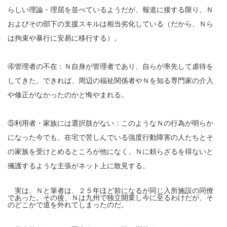
らしい理論・理屈を並べているようだが、報道に接する限り、Ｎ
およびその部下の支援スキルは相当劣化している（だから、Ｎら
は拘束や暴行に安易に移行する）。
④管理者の不在：Ｎ自身が管理者であり、自らが率先して虐待を
してきた。できれば、周辺の福祉関係者やＮを知る専門家の介入
や修正がなかったのかと悔やまれる。
⑤利用者・家族には選択肢がない：このようなＮの行為が明らか
になった今でも、在宅で苦しんでいる強度行動障害の人たちとそ
の家族を受けとめるところが他になく、Ｎに頼らざるを得ないと
擁護するような主張がネット上に散見する。
実は、Ｎと筆者は、２５年ほど前になるが同じ入所施設の同僚
であった。その後、Ｎは九州で独立開業し今に至るわけだが、そ
のどこかで道を外れてしまったのだ。