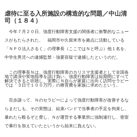
虐待に至る入所施設の構造的な問題／中山清
司（１８４）
今年７月２０日、強度行動障害支援の関係者に衝撃的なニュー
スがもたらされた。 福岡市や久留米市を拠点に活動している
「ＮＰＯ法人さるく」の理事長（ここではＮと呼ぶ）他１名を、
中学生男児への逮捕監禁・強要容疑で逮捕したというのだ。
この理事長Ｎは、強度行動障害のカリスマ支援者として全国各
地で講演や実地指導を請け負い、強度行動障害は短期間にすべて
解決できると吹聴し、実際にＮ自らが家庭に出向く訪問セラピー
では「３日で１００万円」の療育費を家族に求めたという。
百歩譲って、Ｎのセラピーによって強度行動障害が改善するな
らまだしも、その実態は、結束バンドで当事者の手足を拘束し、
暴れたら殴るぞと脅し、Ｎが運営する事業所に強制連行し、密室
で暴行を加えていたというから始末に負えない。