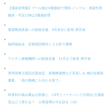
【感染症情報】プール熱が4週連続で増加-インフル・感染性胃
腸炎・手足口病は3週連続増
看護職員派遣への財政支援、9月末分に延長-厚労省
協同福祉会 定期巡回県内１２カ所で展開
ワクチン接種機関への財政支援、11月まで延長-厚労省
管理栄養士国試出題改定、多職種連携など見直しを-検討会報告
書案、「他の職種にも分かる形で」
時系列の積み重ねが財産に、LIFEフィードバック活用法-介護経
営はどう変わる？ 小濱道博が今を語る（18）