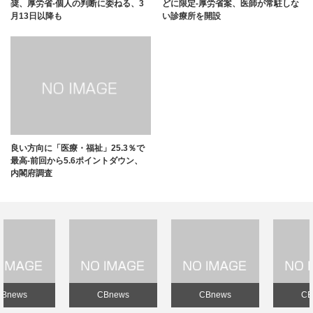
奨、厚労省-個人の判断に委ねる、3
どに限定-厚労省案、医師が常駐しな
月13日以降も
い診療所を開設
良い方向に「医療・福祉」25.3％で
最高-前回から5.6ポイントダウン、
内閣府調査
CBnews
CBnews
CBnews