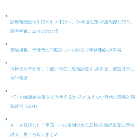
診療報酬全体0.12％引き下げへ、24年度改定-介護報酬1.59％、
障害福祉1.12％の共に増
職域接種、予診票の記載誤りへの対応で事務連絡-厚労省
病床使用率が著しく低い病院に現地調査を-厚労省、都道府県に
検討要請
HCUの看護必要度をどう考えるか-先が見えない時代の戦略的病
院経営（204）
ルール逸脱した「零売」への規制求める意見-医薬品販売の新検
討会、夏ごろ取りまとめ