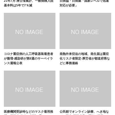
21年7月-厚労省集計、一般病棟入院
日病協・日病薬「国家レベルで迅速
基本料は5年で7％減
対応が必要」
コロナ重症例の人工呼吸器装着患者
発熱外来切迫の地域、発生届は重症
が微増-感染研が第8週のサーベイラ
化リスク者限定-厚労省が都道府県な
ンス週報公表
どに事務連絡
医療機関受診時などのマスク着用推
公民館でオンライン診療、へき地な