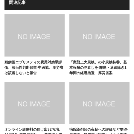
関連記事
難病薬エブリスディの費用対効果評
「実態上大規模」の小規模特養、基
価、該当性判断保留-中医協、厚労省
本報酬の見直しを-離島・過疎除き1
は該当しないと報告
年間の経過措置 厚労省案
オンライン診療料の届け出32％増、
病院薬剤師の夜勤への評価など要望-