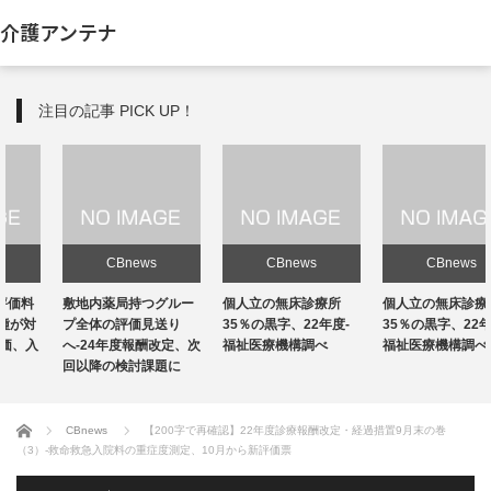
介護アンテナ
注目の記事 PICK UP！
CBnews
CBnews
CBnews
敷地内薬局持つグルー
個人立の無床診療所
個人立の無床診療所
プ全体の評価見送り
35％の黒字、22年度-
35％の黒字、22年度-
へ-24年度報酬改定、次
福祉医療機構調べ
福祉医療機構調べ
回以降の検討課題に
ホーム
CBnews
【200字で再確認】22年度診療報酬改定・経過措置9月末の巻
（3）-救命救急入院料の重症度測定、10月から新評価票