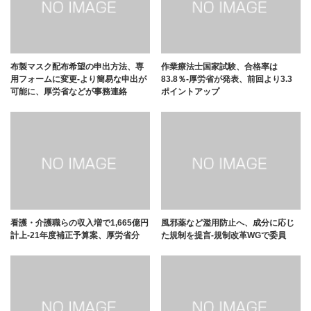
布製マスク配布希望の申出方法、専
作業療法士国家試験、合格率は
用フォームに変更-より簡易な申出が
83.8％-厚労省が発表、前回より3.3
可能に、厚労省などが事務連絡
ポイントアップ
看護・介護職らの収入増で1,665億円
風邪薬など濫用防止へ、成分に応じ
計上-21年度補正予算案、厚労省分
た規制を提言-規制改革WGで委員