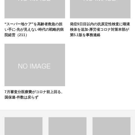
“スーパー地ケア”を高齢者救急の担
発症9日目以内の抗原定性検査に唾液
い手に-先が見えない時代の戦略的病
検体を追加-厚労省コロナ対策本部が
院経営（211）
第5.1版を事務連絡
7月審査分医療費がコロナ前上回る、
国保連-件数は戻らず