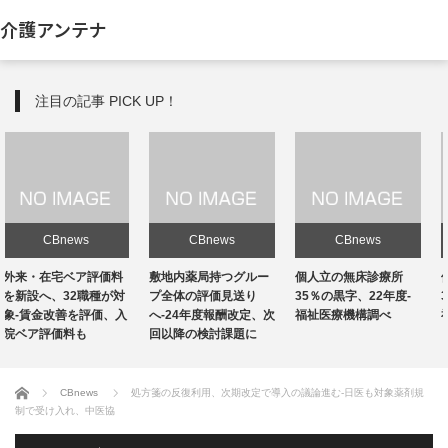
介護アンテナ
注目の記事 PICK UP！
CBnews
CBnews
CBnews
敷地内薬局持つグルー
個人立の無床診療所
個人立の無床診療所
プ全体の評価見送り
35％の黒字、22年度-
35％の黒字、22年度-
へ-24年度報酬改定、次
福祉医療機構調べ
福祉医療機構調べ
回以降の検討課題に
ホーム
CBnews
処方箋の反復利用、次期改定で導入の議論進む-日医も対象薬剤規
制で受け入れ、中医協