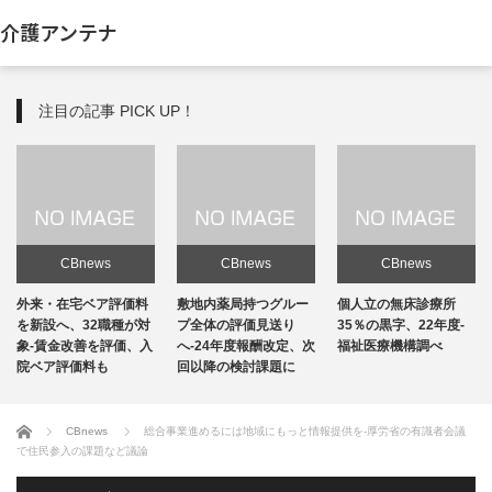
介護アンテナ
注目の記事 PICK UP！
CBnews
CBnews
CBnews
敷地内薬局持つグルー
個人立の無床診療所
個人立の無床診療所
プ全体の評価見送り
35％の黒字、22年度-
35％の黒字、22年度-
へ-24年度報酬改定、次
福祉医療機構調べ
福祉医療機構調べ
回以降の検討課題に
ホーム
CBnews
総合事業進めるには地域にもっと情報提供を-厚労省の有識者会議
で住民参入の課題など議論