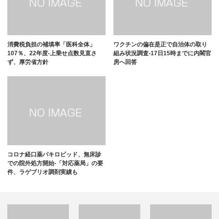
消費税負担の補填率「医科全体」
ワクチンの偏在是正で自治体の取り
107％、22年度-上乗せ点数見直さ
組み状況調査-17日15時までに内閣官
ず、厚労省方針
房へ回答
コロナ経口薬パキロビッド、無床診
での院外処方開始-「対応薬局」の要
件、ラゲブリオ調剤実績も