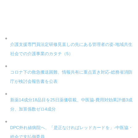
介護支援専門員法定研修見直しの先にある管理者の姿-地域共生
社会での介護事業のカタチ（5）
コロナ下の救急搬送困難、情報共有に重点置き対応-総務省消防
庁が検討会報告書を公表
新薬14成分18品目を25日薬価収載、中医協-費用対効果評価3成
分、加算係数ゼロ4成分
DPC外れ値病院へ、「是正なければレッドカードを」-中医協・
総会で支払側委員