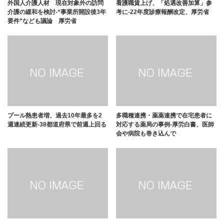
外国人介護人材 現在対象外の訪問
看護職賃上げ、「処遇改善加算」参
介護の緩和を検討-“事業所開設後3年
考に-22年度診療報酬改定、厚労省
要件”なども議論 厚労省
プール熱患者増、過去10年最多を2
多職種連携・薬薬連携で在宅患者に
週連続更新-38都道府県で前週上回る
対応する薬局の事例-厚労白書、医師
会や病院も巻き込んで