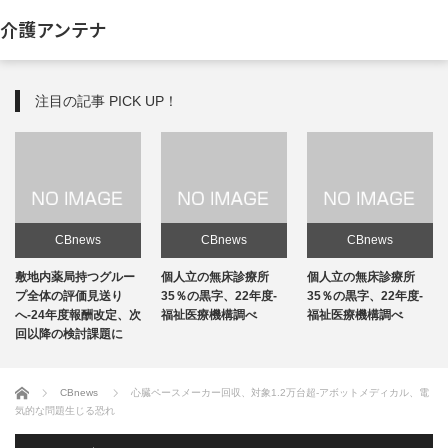
介護アンテナ
注目の記事 PICK UP！
CBnews
CBnews
CBnews
敷地内薬局持つグルー
個人立の無床診療所
個人立の無床診療所
プ全体の評価見送り
35％の黒字、22年度-
35％の黒字、22年度-
へ-24年度報酬改定、次
福祉医療機構調べ
福祉医療機構調べ
回以降の検討課題に
ホーム
CBnews
心臓ペースメーカー回収、対象1.2万台超-アボットメディカル、電
気的な問題生じる恐れ