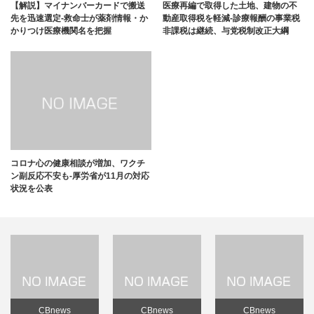
【解説】マイナンバーカードで搬送
医療再編で取得した土地、建物の不
先を迅速選定-救命士が薬剤情報・か
動産取得税を軽減-診療報酬の事業税
かりつけ医療機関名を把握
非課税は継続、与党税制改正大綱
コロナ心の健康相談が増加、ワクチ
ン副反応不安も-厚労省が11月の対応
状況を公表
CBnews
CBnews
CBnews