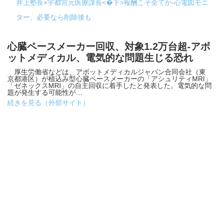
井上塾長×宇都宮元医療課長<�下>報酬こそ全てか-心電図モニ
ター、必要なら削除後も
心臓ペースメーカー回収、対象1.2万台超-アボ
ットメディカル、電気的な問題生じる恐れ
厚生労働省などは、アボットメディカルジャパン合同会社（東
京都港区）が植込み型心臓ペースメーカーの「アシュリティMRI」
「ゼネックスMRI」の自主回収に着手したと発表した。電気的な問
題が発生する可能性が…
続きを見る（外部サイト）