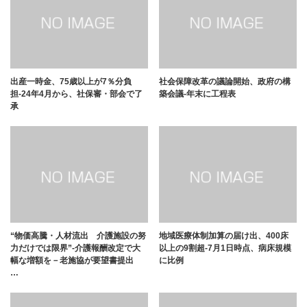
出産一時金、75歳以上が7％分負
社会保障改革の議論開始、政府の構
担-24年4月から、社保審・部会で了
築会議-年末に工程表
承
“物価高騰・人材流出 介護施設の努
地域医療体制加算の届け出、400床
力だけでは限界”-介護報酬改定で大
以上の9割超-7月1日時点、病床規模
幅な増額を－老施協が要望書提出
に比例
…