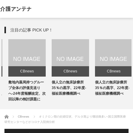
介護アンテナ
注目の記事 PICK UP！
CBnews
CBnews
CBnews
敷地内薬局持つグルー
個人立の無床診療所
個人立の無床診療所
プ全体の評価見送り
35％の黒字、22年度-
35％の黒字、22年度-
へ-24年度報酬改定、次
福祉医療機構調べ
福祉医療機構調べ
回以降の検討課題に
ホーム
CBnews
オミクロン期の妊婦症状、デルタ期より咽頭痛多い-国立国際医療
研究センターなどがコロナ入院例分析