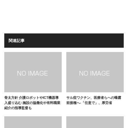
関連記事
骨太方針 介護ロボットやICT機器導
サル痘ワクチン、医療者らへの曝露
入盛り込む-施設の協働化や有料職業
前接種へ-「任意で」、厚労省
紹介の指導監督も