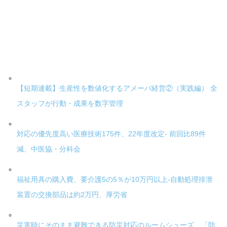
【短期連載】生産性を数値化するアメーバ経営②（実践編） 全
スタッフが行動・成果を数字管理
対応の優先度高い医療技術175件、22年度改定- 前回比89件
減、中医協・分科会
福祉用具の購入費、要介護5の5％が10万円以上-自動処理排泄
装置の交換部品は約2万円、厚労省
災害時にそのまま避難できる防災対応のルームシューズ 「防