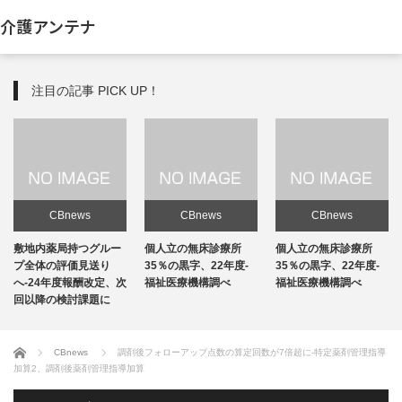
介護アンテナ
注目の記事 PICK UP！
CBnews
CBnews
CBnews
敷地内薬局持つグルー
個人立の無床診療所
個人立の無床診療所
プ全体の評価見送り
35％の黒字、22年度-
35％の黒字、22年度-
へ-24年度報酬改定、次
福祉医療機構調べ
福祉医療機構調べ
回以降の検討課題に
ホーム
CBnews
調剤後フォローアップ点数の算定回数が7倍超に-特定薬剤管理指導
加算2、調剤後薬剤管理指導加算