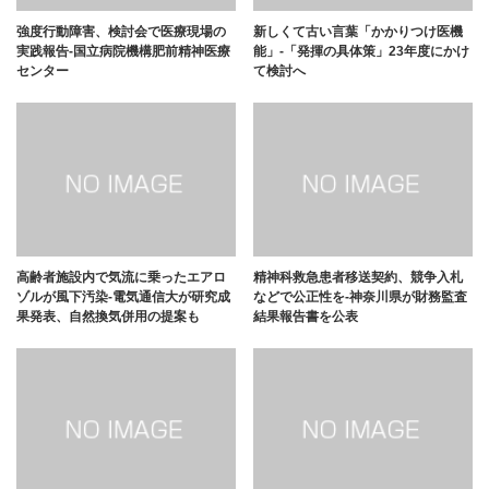
強度行動障害、検討会で医療現場の
新しくて古い言葉「かかりつけ医機
実践報告-国立病院機構肥前精神医療
能」-「発揮の具体策」23年度にかけ
センター
て検討へ
高齢者施設内で気流に乗ったエアロ
精神科救急患者移送契約、競争入札
ゾルが風下汚染-電気通信大が研究成
などで公正性を-神奈川県が財務監査
果発表、自然換気併用の提案も
結果報告書を公表