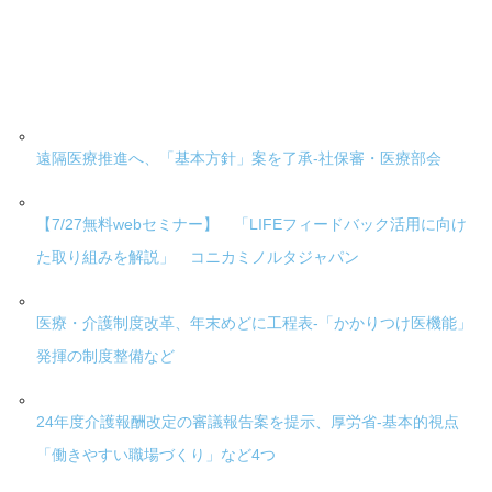
遠隔医療推進へ、「基本方針」案を了承-社保審・医療部会
【7/27無料webセミナー】 「LIFEフィードバック活用に向け
た取り組みを解説」 コニカミノルタジャパン
医療・介護制度改革、年末めどに工程表-「かかりつけ医機能」
発揮の制度整備など
24年度介護報酬改定の審議報告案を提示、厚労省-基本的視点
「働きやすい職場づくり」など4つ