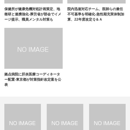
保健所が健康危機対処計画策定、地
院内迅速対応チーム、医師らの兼任
衛研と連携強化-厚労省が部会でイメ
不可基準を明確化-急性期充実体制加
ージ提示、職員メンタル対策も
算、22年度改定Ｑ＆Ａ
拠点病院に肝炎医療コーディネータ
ー配置-東京都が対策指針改定案を公
表