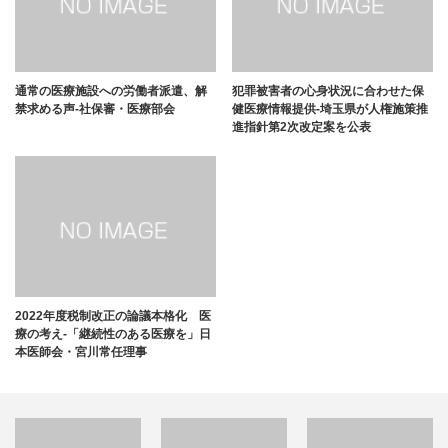
通常の医療施設への労働者派遣、解
犯罪被害者の心身状況に合わせた保
禁求める声-社保審・医療部会
健医療情報提供-埼玉県が人権施策推
進指針第2次改定案を公表
2022年度税制改正の論議本格化 医
療の考え-「継続性のある医療を」日
本医師会・宮川常任理事