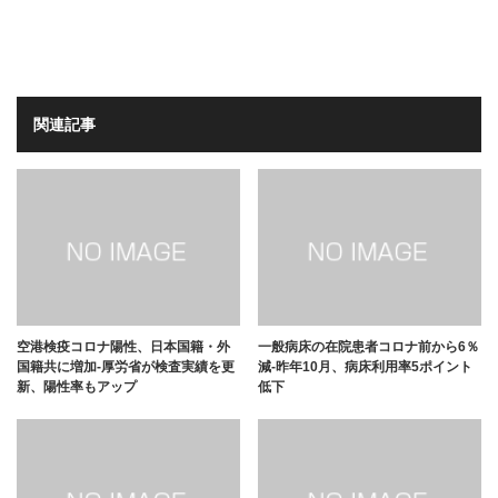
関連記事
空港検疫コロナ陽性、日本国籍・外
一般病床の在院患者コロナ前から6％
国籍共に増加-厚労省が検査実績を更
減-昨年10月、病床利用率5ポイント
新、陽性率もアップ
低下