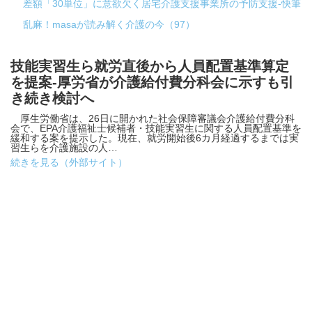
差額「30単位」に意欲欠く居宅介護支援事業所の予防支援-快筆
乱麻！masaが読み解く介護の今（97）
技能実習生ら就労直後から人員配置基準算定
を提案-厚労省が介護給付費分科会に示すも引
き続き検討へ
厚生労働省は、26日に開かれた社会保障審議会介護給付費分科
会で、EPA介護福祉士候補者・技能実習生に関する人員配置基準を
緩和する案を提示した。現在、就労開始後6カ月経過するまでは実
習生らを介護施設の人…
続きを見る（外部サイト）