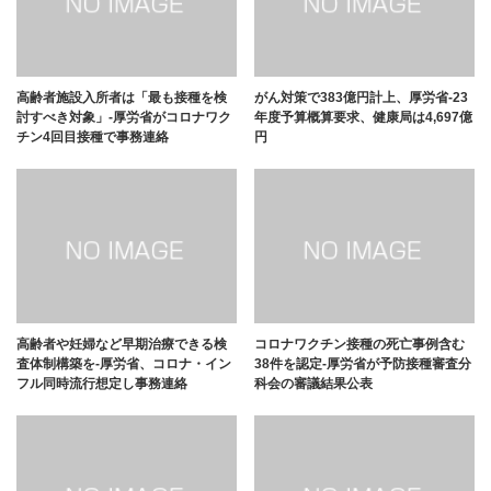
高齢者施設入所者は「最も接種を検
がん対策で383億円計上、厚労省-23
討すべき対象」-厚労省がコロナワク
年度予算概算要求、健康局は4,697億
チン4回目接種で事務連絡
円
高齢者や妊婦など早期治療できる検
コロナワクチン接種の死亡事例含む
査体制構築を-厚労省、コロナ・イン
38件を認定-厚労省が予防接種審査分
フル同時流行想定し事務連絡
科会の審議結果公表