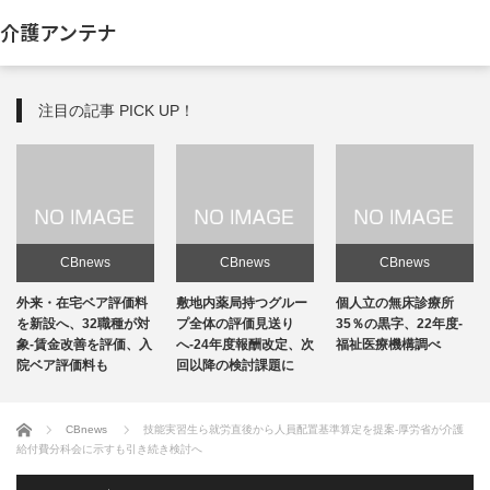
介護アンテナ
注目の記事 PICK UP！
CBnews
CBnews
CBnews
敷地内薬局持つグルー
個人立の無床診療所
個人立の無床診療所
プ全体の評価見送り
35％の黒字、22年度-
35％の黒字、22年度-
へ-24年度報酬改定、次
福祉医療機構調べ
福祉医療機構調べ
回以降の検討課題に
ホーム
CBnews
技能実習生ら就労直後から人員配置基準算定を提案-厚労省が介護
給付費分科会に示すも引き続き検討へ