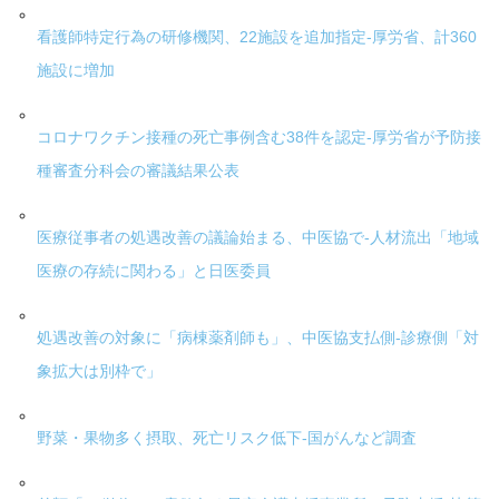
看護師特定行為の研修機関、22施設を追加指定-厚労省、計360
施設に増加
コロナワクチン接種の死亡事例含む38件を認定-厚労省が予防接
種審査分科会の審議結果公表
医療従事者の処遇改善の議論始まる、中医協で-人材流出「地域
医療の存続に関わる」と日医委員
処遇改善の対象に「病棟薬剤師も」、中医協支払側-診療側「対
象拡大は別枠で」
野菜・果物多く摂取、死亡リスク低下-国がんなど調査