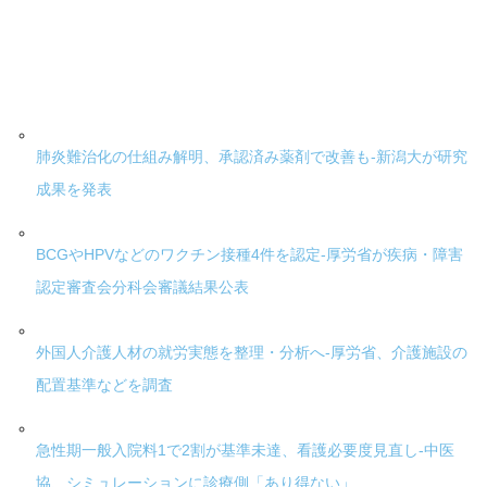
肺炎難治化の仕組み解明、承認済み薬剤で改善も-新潟大が研究
成果を発表
BCGやHPVなどのワクチン接種4件を認定-厚労省が疾病・障害
認定審査会分科会審議結果公表
外国人介護人材の就労実態を整理・分析へ-厚労省、介護施設の
配置基準などを調査
急性期一般入院料1で2割が基準未達、看護必要度見直し-中医
協、シミュレーションに診療側「あり得ない」