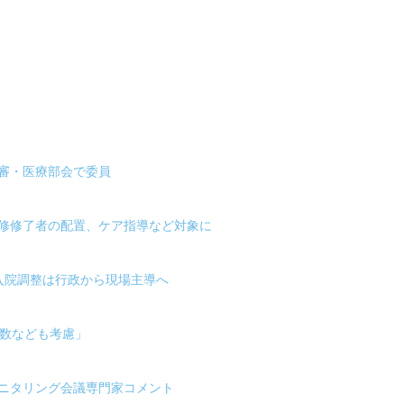
審・医療部会で委員
研修修了者の配置、ケア指導など対象に
入院調整は行政から現場主導へ
年数なども考慮」
モニタリング会議専門家コメント