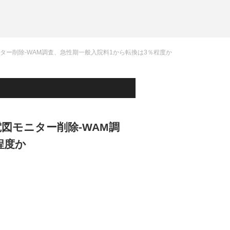
ター削除-WAM調査、急性期一般入院料1から転換は3％程度か
図モニター削除-WAM調
程度か