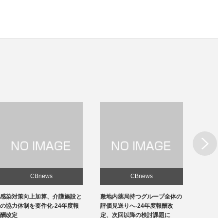
Next
CBnews
CBnews
敷地内薬局持つグループ全体の
急性期1の在院日数、支払側
東京の
評価見送りへ-24年度報酬改
「14日以内」主張-診療側「分
ロナ患
定、次回以降の検討課題に
化の前につぶれる」、公益裁定
超