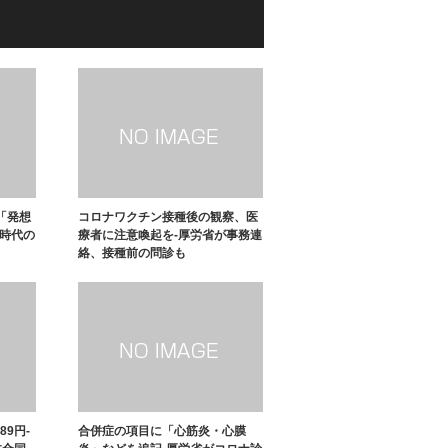
「発想
コロナワクチン接種後の観察、医
い時代の
療者に注意喚起を-厚労省が事務連
絡、接種前の問診も
89円-
合併症の項目に「心筋炎・心膜