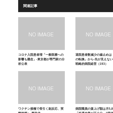
関連記事
コロナ入院患者増「一般医療への
退院患者数減少の歯止めは
影響も懸念」-東京都が専門家の分
の転換」から-先が見えな
析公表
戦略的病院経営（193）
ワクチン接種で長引く副反応、実
病院職員の賃上げ額は月5,8