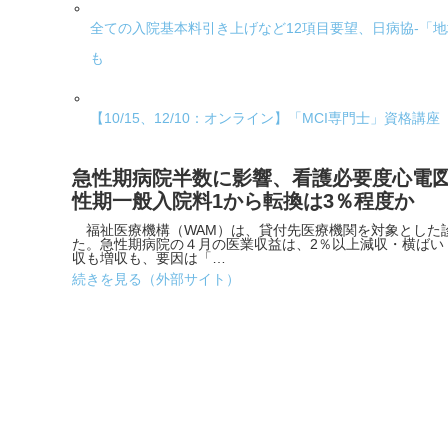
全ての入院基本料引き上げなど12項目要望、日病協-「
も
【10/15、12/10：オンライン】「MCI専門士」資格講座
急性期病院半数に影響、看護必要度心電図
性期一般入院料1から転換は3％程度か
福祉医療機構（WAM）は、貸付先医療機関を対象とした
た。急性期病院の４月の医業収益は、2％以上減収・横ばい
収も増収も、要因は「…
続きを見る（外部サイト）