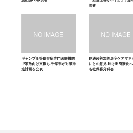
態把握へ-厚労省
「処遇改善が不十分」3団
調査
ギャンブル等依存症専門医療機関
処遇改善加算居宅ケアマネ
で家族向け支援も-千葉県が対策推
にとの意見-届け出簡素化
進計画を公表
も社保審分科会