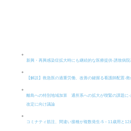
新興・再興感染症拡大時にも継続的な医療提供-誘致病
【解説】救急医の過重労働、改善の鍵握る看護師配置-
離島への特別地域加算 通所系への拡大が喫緊の課題に-
改定に向け議論
コミナティ筋注、間違い接種が複数発生-5－11歳用と12