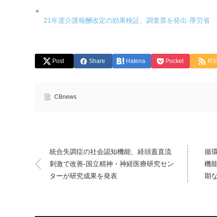
21年度介護報酬改定の効果検証、調査票を発出-厚労省
Post
Share
Hatena
Pocket
RS
CBnews
統合失調症の社会認知機能、経頭蓋直流
循
刺激で改善-国立精神・神経医療研究セン
機
ターが研究成果を発表
期