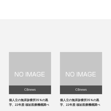
CBnews
CBnews
個人立の無床診療所35％の黒
感染対策向上加算、介護施設と
字、22年度-福祉医療機構調べ
の協力体制を要件化-24年度報
酬改定