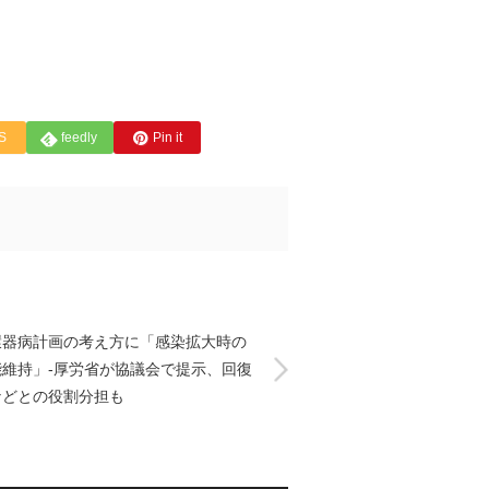
S
feedly
Pin it
環器病計画の考え方に「感染拡大時の
能維持」-厚労省が協議会で提示、回復
などとの役割分担も