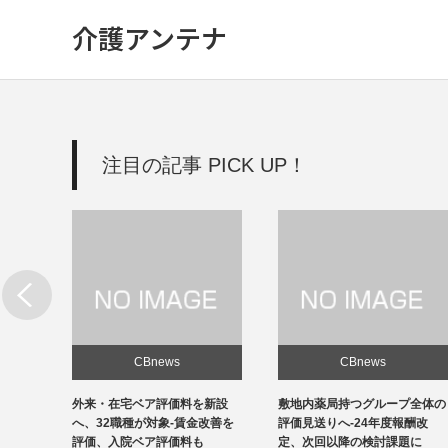
介護アンテナ
注目の記事 PICK UP！
CBnews
CBnews
新設
敷地内薬局持つグループ全体の
個人立の無床診療所35％の黒
改善を
評価見送りへ-24年度報酬改
字、22年度-福祉医療機構調べ
定、次回以降の検討課題に