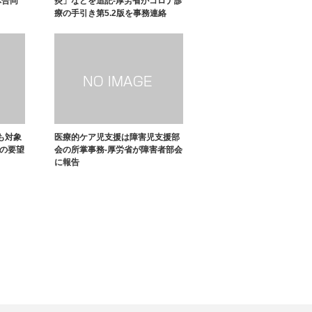
体合同
炎」などを追記-厚労省がコロナ診
療の手引き第5.2版を事務連絡
も対象
医療的ケア児支援は障害児支援部
への要望
会の所掌事務-厚労省が障害者部会
に報告