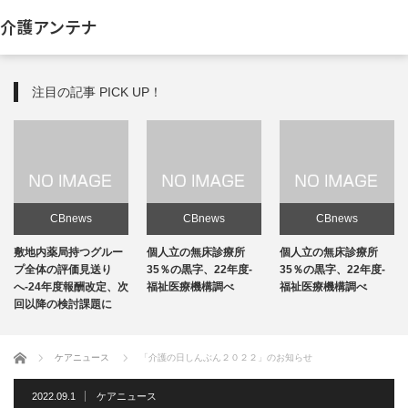
介護アンテナ
注目の記事 PICK UP！
CBnews
CBnews
CBnews
敷地内薬局持つグルー
個人立の無床診療所
個人立の無床診療所
プ全体の評価見送り
35％の黒字、22年度-
35％の黒字、22年度-
へ-24年度報酬改定、次
福祉医療機構調べ
福祉医療機構調べ
回以降の検討課題に
ホーム
ケアニュース
「介護の日しんぶん２０２２」のお知らせ
2022.09.1
ケアニュース