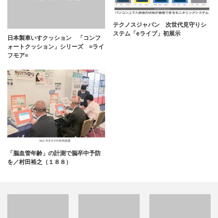
テクノスジャパン 次世代見守りシ
ステム「eライブ」初展示
日本製車いすクッション 「コンフ
ォートクッション」シリーズ =ライ
フモア=
「脳血管年齢」の計測で脳卒中予防
を／村田裕之（１８８）