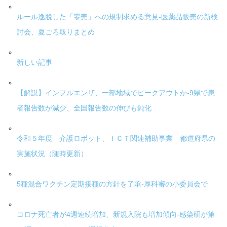
ルール逸脱した「零売」への規制求める意見-医薬品販売の新検
討会、夏ごろ取りまとめ
新しい記事
【解説】インフルエンザ、一部地域でピークアウトか-9県で患
者報告数が減少、全国報告数の伸びも鈍化
令和５年度 介護ロボット、ＩＣＴ関連補助事業 都道府県の
実施状況（随時更新）
5種混合ワクチン定期接種の方針を了承-厚科審の小委員会で
コロナ死亡者が4週連続増加、新規入院も増加傾向-感染研が第