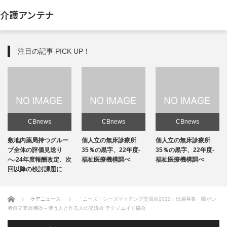
介護アンテナ
注目の記事 PICK UP！
CBnews
CBnews
CBnews
敷地内薬局持つグルー
個人立の無床診療所
個人立の無床診療所
プ全体の評価見送り
35％の黒字、22年度-
35％の黒字、22年度-
へ-24年度報酬改定、次
福祉医療機構調べ
福祉医療機構調べ
回以降の検討課題に
ホーム
ケアニュース
「ニーズ・シーズマッチング交流会2022」出展募集 障がい
者自立支援機器～使う人と作る人の交流会 テクノエイド協会