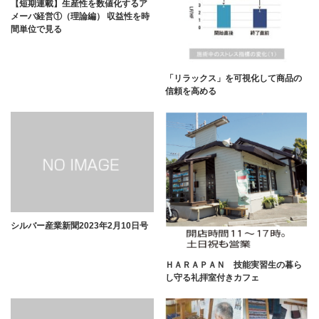
【短期連載】生産性を数値化するア
メーバ経営①（理論編） 収益性を時
間単位で見る
「リラックス」を可視化して商品の
信頼を高める
シルバー産業新聞2023年2月10日号
ＨＡＲＡＰＡＮ 技能実習生の暮ら
し守る礼拝室付きカフェ