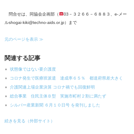
問合せは、同協会企画部（
03－３２６６－６８８３、e-メー
ルshogai-kiki@techno-aids.or.jp）まで
元のページを表示 ≫
関連する記事
状態像ではない要介護度
コロナ発生で医療班派遣 達成率６５％ 都道府県差大きく
介護関連上場企業決算 コロナ禍でも回復鮮明
総合事業 住民主体Ｂ型 実施市町村２割に満たず
シルバー産業新聞 ６月１０日号 を発刊しました
続きを見る（外部サイト）