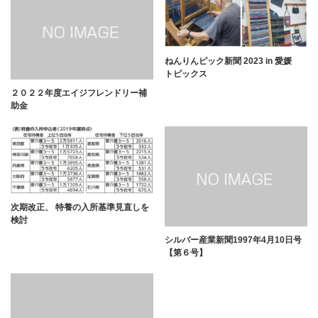
ねんりんピック新聞 2023 in 愛媛
トピックス
２０２２年度エイジフレンドリー補
助金
次期改正、 特養の入所基準見直しを
検討
シルバー産業新聞1997年4月10日号
【第６号】