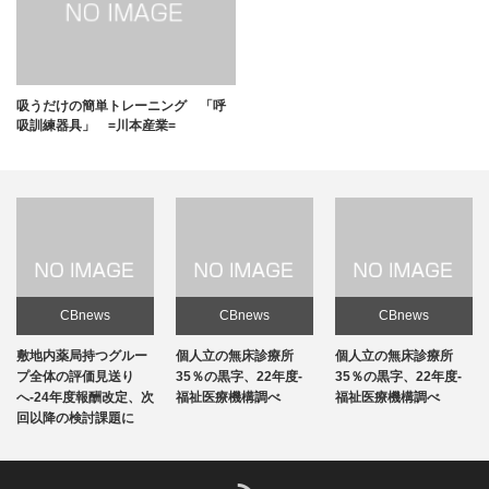
吸うだけの簡単トレーニング 「呼
吸訓練器具」 =川本産業=
CBnews
CBnews
CBnews
敷地内薬局持つグルー
個人立の無床診療所
個人立の無床診療所
プ全体の評価見送り
35％の黒字、22年度-
35％の黒字、22年度-
へ-24年度報酬改定、次
福祉医療機構調べ
福祉医療機構調べ
回以降の検討課題に
RSS