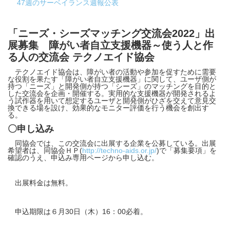
47週のサーベイランス週報公表
「ニーズ・シーズマッチング交流会2022」出
展募集 障がい者自立支援機器～使う人と作
る人の交流会 テクノエイド協会
テクノエイド協会は、障がい者の活動や参加を促すために需要
な役割を果たす「障がい者自立支援機器」に関して、ユーザ側が
持つ「ニーズ」と開発側が持つ「シーズ」のマッチングを目的と
した交流会を企画・開催する。実用的な支援機器が開発されるよ
う試作器を用いて想定するユーザと開発側がひざを交えて意見交
換できる場を設け、効果的なモニター評価を行う機会を創出す
る。
〇申し込み
同協会では、この交流会に出展する企業を公募している。出展
希望者は、同協会ＨＰ(
http://techno-aids.or.jp/
)で「募集要項」を
確認のうえ、申込み専用ページから申し込む。
出展料金は無料。
申込期限は６月30日（木）16：00必着。