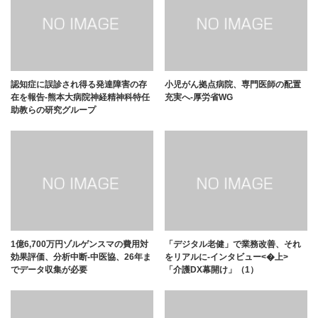
認知症に誤診され得る発達障害の存
小児がん拠点病院、専門医師の配置
在を報告-熊本大病院神経精神科特任
充実へ-厚労省WG
助教らの研究グループ
1億6,700万円ゾルゲンスマの費用対
「デジタル老健」で業務改善、それ
効果評価、分析中断-中医協、26年ま
をリアルに-インタビュー<�上>
でデータ収集が必要
「介護DX幕開け」（1）