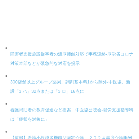
障害者支援施設従事者の濃厚接触対応で事務連絡-厚労省コロナ
対策本部などが緊急的な対応を提示
300店舗以上グループ薬局、調剤基本料1から除外-中医協、新
設「3 ハ」32点または「3 ロ」16点に
看護補助者の教育促進など提案、中医協公聴会-就労支援指導料
は「症状を対象に」
【速報】看護小規模多機能型居宅介護 ２０２４年度介護報酬