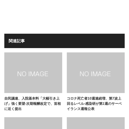
関連記事
自民議連、入院基本料「大幅引き上
コロナ死亡者10週連続増、第7波上
げ」強く要望-次期報酬改定で、首相
回るレベル-感染研が第1週のサーベ
に近く提出
イランス週報公表