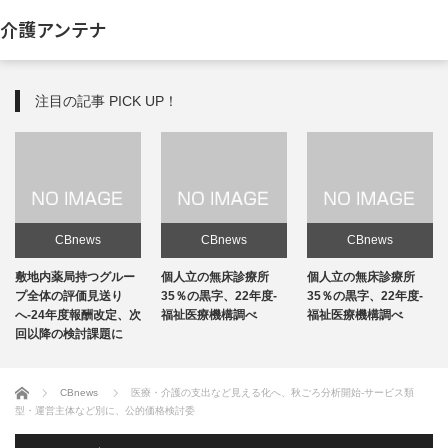
介護アンテナ
注目の記事 PICK UP！
CBnews
CBnews
CBnews
敷地内薬局持つグルー
個人立の無床診療所
個人立の無床診療所
プ全体の評価見送り
35％の黒字、22年度-
35％の黒字、22年度-
へ-24年度報酬改定、次
福祉医療機構調べ
福祉医療機構調べ
回以降の検討課題に
ホーム
CBnews
医療・介護の支出など見える化へ、秋ごろ分析開始-サービス類
型・運営主体など別に、公的価格検討委