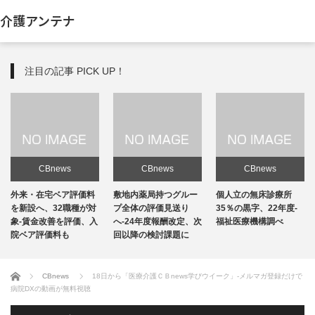
介護アンテナ
注目の記事 PICK UP！
CBnews
CBnews
CBnews
敷地内薬局持つグルー
個人立の無床診療所
個人立の無床診療所
プ全体の評価見送り
35％の黒字、22年度-
35％の黒字、22年度-
へ-24年度報酬改定、次
福祉医療機構調べ
福祉医療機構調べ
回以降の検討課題に
ホーム
CBnews
18日から「医療介護ＣＢnews学びウイーク」-メルマガ登録だけで
病院DXの動画が無料視聴