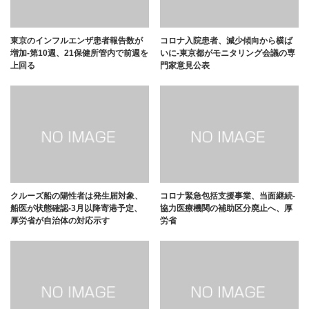
東京のインフルエンザ患者報告数が
コロナ入院患者、減少傾向から横ば
増加-第10週、21保健所管内で前週を
いに-東京都がモニタリング会議の専
上回る
門家意見公表
クルーズ船の陽性者は発生届対象、
コロナ緊急包括支援事業、当面継続-
船医が状態確認-3月以降寄港予定、
協力医療機関の補助区分廃止へ、厚
厚労省が自治体の対応示す
労省