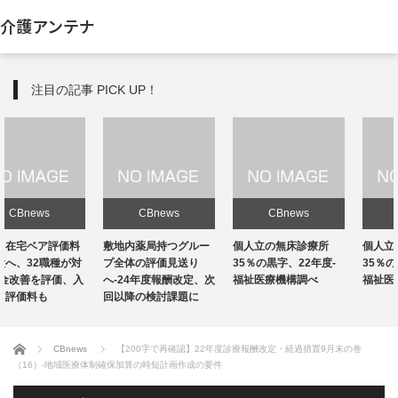
介護アンテナ
注目の記事 PICK UP！
CBnews
CBnews
CBnews
敷地内薬局持つグルー
個人立の無床診療所
個人立の無床診療所
プ全体の評価見送り
35％の黒字、22年度-
35％の黒字、22年度-
へ-24年度報酬改定、次
福祉医療機構調べ
福祉医療機構調べ
回以降の検討課題に
ホーム
CBnews
【200字で再確認】22年度診療報酬改定・経過措置9月末の巻
（16）-地域医療体制確保加算の時短計画作成の要件