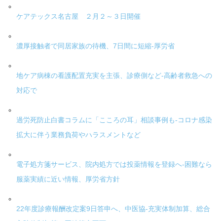
ケアテックス名古屋 ２月２～３日開催
濃厚接触者で同居家族の待機、7日間に短縮-厚労省
地ケア病棟の看護配置充実を主張、診療側など-高齢者救急への
対応で
過労死防止白書コラムに「こころの耳」相談事例も-コロナ感染
拡大に伴う業務負荷やハラスメントなど
電子処方箋サービス、院内処方では投薬情報を登録へ-困難なら
服薬実績に近い情報、厚労省方針
22年度診療報酬改定案9日答申へ、中医協-充実体制加算、総合