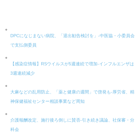
DPCになじまない病院、「退出勧告検討を」-中医協・小委員会
で支払側委員
【感染症情報】RSウイルスが5週連続で増加-インフルエンザは
3週連続減少
大麻などの乱用防止、「薬と健康の週間」で啓発も-厚労省、精
神保健福祉センター相談事業など周知
介護報酬改定、施行後ろ倒しに賛否-引き続き議論、社保審・分
科会