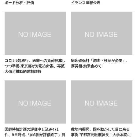
ボード分析・評価
イランス週報公表
コロナ5類移行、医療への負荷軽減し
病床確保料「調査・検証が必要」、
つつ準備-東京都が対応方針案、再拡
厚労相-効果含めて
大備え機動的体制維持
医師時短計画の評価申し込み471
敷地内薬局、国を動かした目に余る
件、9日時点-「約3割が評価終了」日
事例-宇都宮元医療課長「大学本院に