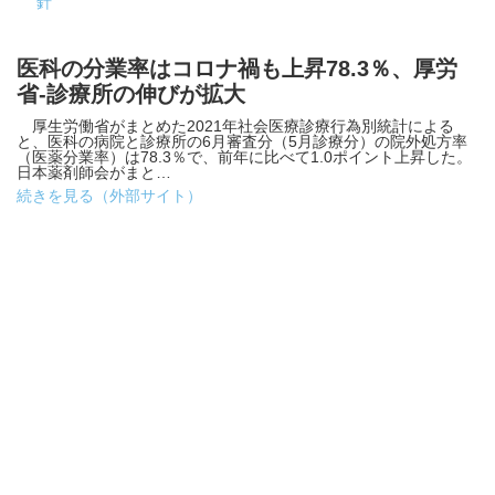
針
医科の分業率はコロナ禍も上昇78.3％、厚労
省-診療所の伸びが拡大
厚生労働省がまとめた2021年社会医療診療行為別統計による
と、医科の病院と診療所の6月審査分（5月診療分）の院外処方率
（医薬分業率）は78.3％で、前年に比べて1.0ポイント上昇した。
日本薬剤師会がまと…
続きを見る（外部サイト）