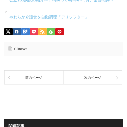
公立165病院の紹介率平均64.3％-昨年4－9月、全自病調べ
やわらか介護食を自動調理「デリソフター」
CBnews
前のページ
次のページ
関連記事