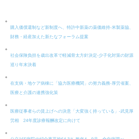
購入価償還制など新制度へ、特許中新薬の薬価維持-米製薬協、
財務・経産加えた新たなフォーラム提案
社会保険負担を歳出改革で軽減骨太方針決定-少子化対策の財源
巡り年末決着
在支病・地ケア病棟に「協力医療機関」の努力義務-厚労省案、
医療と介護の連携強化策
医療従事者らの賃上げへの決意「大変強く持っている」-武見厚
労相 24年度診療報酬改定に向けて