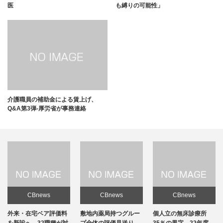
医
も縛りの可能性」
介護職員の補助金による賃上げ、
Q&A第3弾-厚労省が事務連絡
CBnews
CBnews
CBnews
敷地内薬局持つグルー
個人立の無床診療所
個人立の無床診療所
プ全体の評価見送り
35％の黒字、22年度-
35％の黒字、22年度-