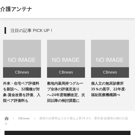
介護アンテナ
注目の記事 PICK UP！
CBnews
CBnews
CBnews
敷地内薬局持つグルー
個人立の無床診療所
個人立の無床診療所
プ全体の評価見送り
35％の黒字、22年度-
35％の黒字、22年度-
へ-24年度報酬改定、次
福祉医療機構調べ
福祉医療機構調べ
回以降の検討課題に
ホーム
CBnews
医科の分業率はコロナ禍も上昇78.3％、厚労省-診療所の伸びが拡
大