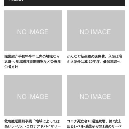
職業紹介手数料半年以内の離職なら
がんなど新生物の医療費、入院は増
返還へ-地域職種別離職率など公表厚
え入院外は減-20年度、健保連調べ
労省方針
救急搬送困難事案「地域によっては
コロナ死亡者10週連続増、第7波上
高いレベル」-コロナアドバイザリー
回るレベル-感染研が第1週のサーベ