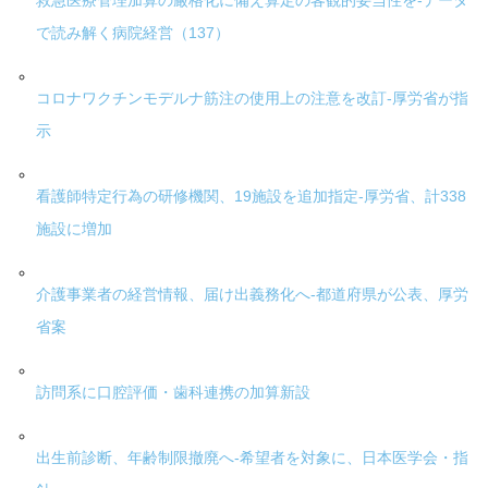
救急医療管理加算の厳格化に備え算定の客観的妥当性を-データ
で読み解く病院経営（137）
コロナワクチンモデルナ筋注の使用上の注意を改訂-厚労省が指
示
看護師特定行為の研修機関、19施設を追加指定-厚労省、計338
施設に増加
介護事業者の経営情報、届け出義務化へ-都道府県が公表、厚労
省案
訪問系に口腔評価・歯科連携の加算新設
出生前診断、年齢制限撤廃へ-希望者を対象に、日本医学会・指