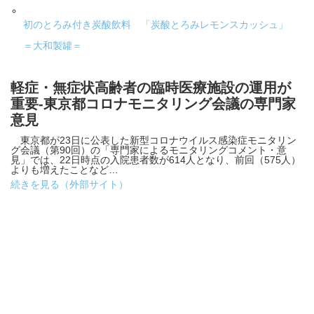
初のとろみ付き炭酸飲料 「炭酸とろみレモンスカッシュ」
＝大和製罐＝
軽症・無症状高齢者の臨時医療施設の運用が
重要-東京都コロナモニタリング会議の専門家
意見
東京都が23日に公表した新型コロナウイルス感染症モニタリン
グ会議（第90回）の「専門家によるモニタリングコメント・意
見」では、22日時点の入院患者数が614人となり、前回（575人）
よりも増えたことなど…
続きを見る（外部サイト）