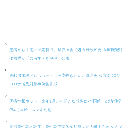
患者から手術の予定聴取、疑義照会で処方日数変更-医療機能評
価機構が「共有すべき事例」公表
高齢者施設おむつカート、汚染物きちんと管理を-東京iCDCが
コロナ感染対策事例集作成
医療情報ネット、来年1月から新たな報告に-全国統一の情報提
供4月開始、スマホ対応
高度急性期の評価・急性期充実体制加算をどう考えるか-先が見