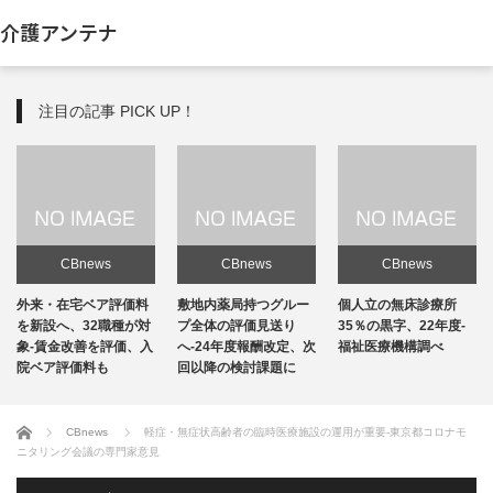
介護アンテナ
注目の記事 PICK UP！
CBnews
CBnews
CBnews
敷地内薬局持つグルー
個人立の無床診療所
個人立の無床診療所
プ全体の評価見送り
35％の黒字、22年度-
35％の黒字、22年度-
へ-24年度報酬改定、次
福祉医療機構調べ
福祉医療機構調べ
回以降の検討課題に
ホーム
CBnews
軽症・無症状高齢者の臨時医療施設の運用が重要-東京都コロナモ
ニタリング会議の専門家意見