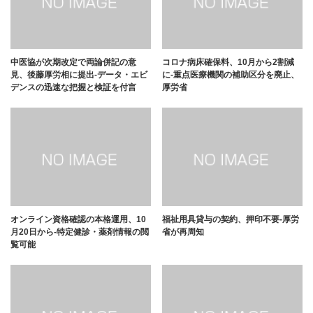
中医協が次期改定で両論併記の意
コロナ病床確保料、10月から2割減
見、後藤厚労相に提出-データ・エビ
に-重点医療機関の補助区分を廃止、
デンスの迅速な把握と検証を付言
厚労省
オンライン資格確認の本格運用、10
福祉用具貸与の契約、押印不要-厚労
月20日から-特定健診・薬剤情報の閲
省が再周知
覧可能