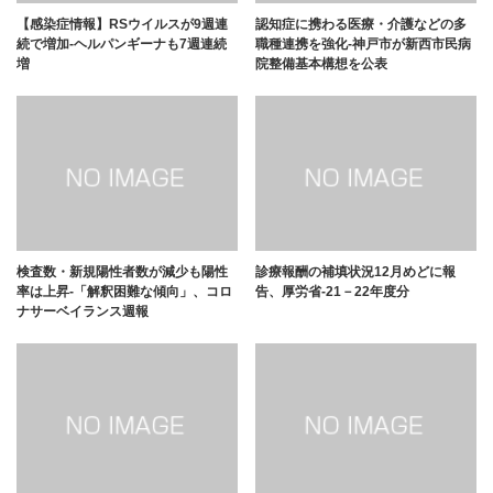
【感染症情報】RSウイルスが9週連
認知症に携わる医療・介護などの多
続で増加-ヘルパンギーナも7週連続
職種連携を強化-神戸市が新西市民病
増
院整備基本構想を公表
検査数・新規陽性者数が減少も陽性
診療報酬の補填状況12月めどに報
率は上昇-「解釈困難な傾向」、コロ
告、厚労省-21－22年度分
ナサーベイランス週報