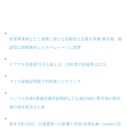
鉄道事業者などと連携し新たな自殺防止広報を実施-東京都、相
談窓口情報集約したホームページに誘導
ケアマネ合格者75万人超える、23年度の合格率は21％
マイナ保険証問題で利用者にヒヤリング
インフル患者5週連続減学級閉鎖なども減少傾向-厚労省が第25
週の発生状況を公表
骨太方針2022、介護業界への影響と対策-快筆乱麻！masaが読