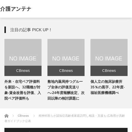
介護アンテナ
注目の記事 PICK UP！
CBnews
CBnews
CBnews
敷地内薬局持つグルー
個人立の無床診療所
個人立の無床診療所
プ全体の評価見送り
35％の黒字、22年度-
35％の黒字、22年度-
へ-24年度報酬改定、次
福祉医療機構調べ
福祉医療機構調べ
回以降の検討課題に
ホーム
CBnews
精神科医らが認知症高齢者家庭訪問し相談・支援も-広島県が高齢
者ガイドブック公表