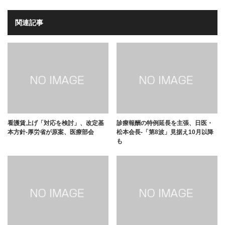
関連記事
看護賃上げ「対応を検討」、改定基
診療報酬の特例延長を主張、日医・
本方針-厚労省が原案、医療部会
松本会長-「第8波」見据え10月以降
も