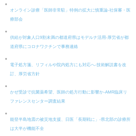
オンライン診療「医師非常駐」特例の拡大に慎重論-社保審・医
療部会
供給が対象人口9割未満の都道府県はモデルナ活用-厚労省が都
道府県にコロナワクチンで事務連絡
電子処方箋、リフィルや院内処方にも対応へ-技術解説書を改
訂、厚労省方針
かぜ受診で抗菌薬希望、医師の処方行動に影響か-AMR臨床リ
ファレンスセンター調査結果
能登半島地震の被災地支援、日医「長期戦に」-県北部の診療所
は大半が機能不全