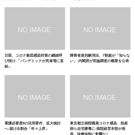
日医、コロナ集団感染対策の継続呼
障害者差別解消法、7割超が「知らな
び掛け-「パンデミックが死者増に直
い」-内閣府が世論調査の概要を公表
結」
看護必要度IIの活用要件、拡大検討
東京都立病院職員コロナ感染、助産
へ-届け出割合「年々上昇」
師ら自宅療養に-病院経営本部が発
表、診療体制に影響なし