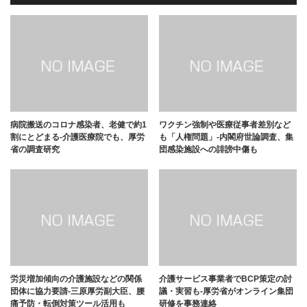
病院搬送のコロナ感染者、老健で約1
ワクチン強制や医療従事者差別など
割にとどまる-介護医療院でも、厚労
も「人権問題」-内閣府世論調査、集
省の調査研究
団感染施設への誹謗中傷も
労災増加傾向の介護施設などの関係
介護サービス事業者でBCP策定の討
団体に協力要請-三原厚労副大臣、腰
議・実習も-厚労省がオンライン集団
痛予防・転倒対策ツール活用も
研修を事務連絡