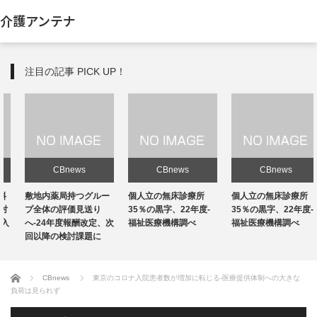
介護アンテナ
注目の記事 PICK UP！
CBnews
CBnews
CBnews
敷地内薬局持つグルー
個人立の無床診療所
個人立の無床診療所
プ全体の評価見送り
35％の黒字、22年度-
35％の黒字、22年度-
へ-24年度報酬改定、次
福祉医療機構調べ
福祉医療機構調べ
回以降の検討課題に
ホーム
CBnews
東京のコロナ入院患者数が増加に転じる-医療提供体制への大きな
負荷は見られず