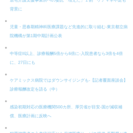
居宅介護支援事業所への委託「増えた」１割 ケアマネ不足も
背景に
児童・思春期精神科医療課題など先進的に取り組む-東京都立病
院機構が第1期中期計画公表
中等症II以上、診療報酬5倍から6倍に-入院患者なら3倍を4倍
に、27日にも
ケアミックス病院ではダウンサイジングも-【記者覆面座談会】
診療報酬改定を語る（中）
感染初期対応の医療機関500カ所、厚労省が目安-国が減収補
償、医療計画に反映へ