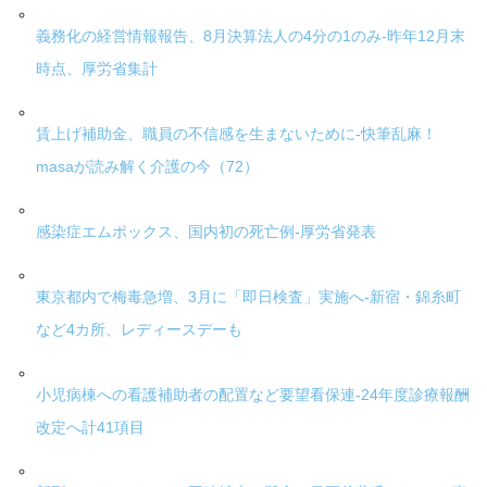
義務化の経営情報報告、8月決算法人の4分の1のみ-昨年12月末
時点、厚労省集計
賃上げ補助金、職員の不信感を生まないために-快筆乱麻！
masaが読み解く介護の今（72）
感染症エムポックス、国内初の死亡例-厚労省発表
東京都内で梅毒急増、3月に「即日検査」実施へ-新宿・錦糸町
など4カ所、レディースデーも
小児病棟への看護補助者の配置など要望看保連-24年度診療報酬
改定へ計41項目