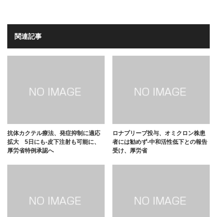
関連記事
抗体カクテル療法、発症抑制に適応
ロナプリーブ投与、オミクロン株患
拡大 5日にも-皮下注射も可能に、
者には勧めず-中和活性低下との報告
厚労省特例承認へ
受け、厚労省