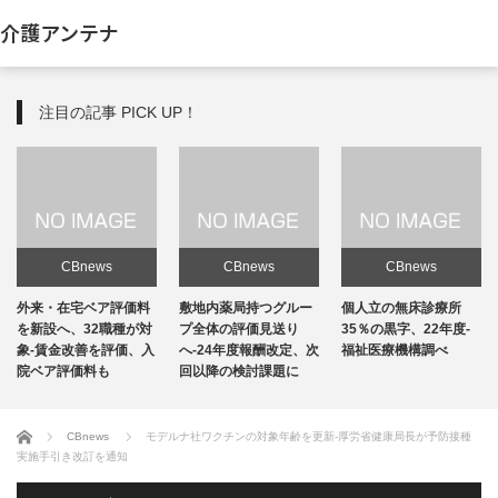
介護アンテナ
注目の記事 PICK UP！
CBnews
CBnews
CBnews
敷地内薬局持つグルー
個人立の無床診療所
個人立の無床診療所
プ全体の評価見送り
35％の黒字、22年度-
35％の黒字、22年度-
へ-24年度報酬改定、次
福祉医療機構調べ
福祉医療機構調べ
回以降の検討課題に
ホーム
CBnews
モデルナ社ワクチンの対象年齢を更新-厚労省健康局長が予防接種
実施手引き改訂を通知