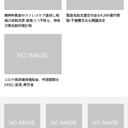
精神科救急やストレスケア提供し地
緊急包括支援交付金を8,266億円増
域の体制充実-産後うつ予防も、神奈
額-予備費支出を閣議決定
川県自殺対策計画
コロナ病床確保補助金、申請期限を
24日に延長-厚労省