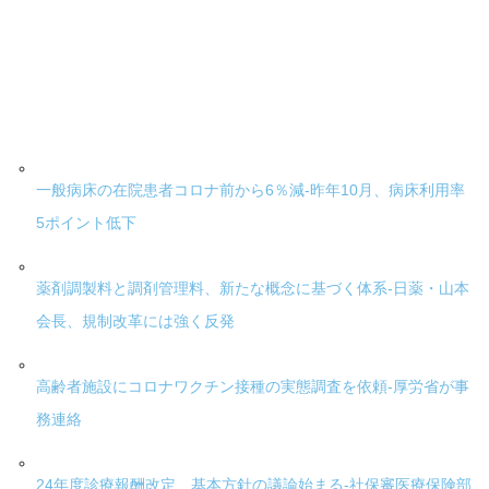
一般病床の在院患者コロナ前から6％減-昨年10月、病床利用率
5ポイント低下
薬剤調製料と調剤管理料、新たな概念に基づく体系-日薬・山本
会長、規制改革には強く反発
高齢者施設にコロナワクチン接種の実態調査を依頼-厚労省が事
務連絡
24年度診療報酬改定、基本方針の議論始まる-社保審医療保険部