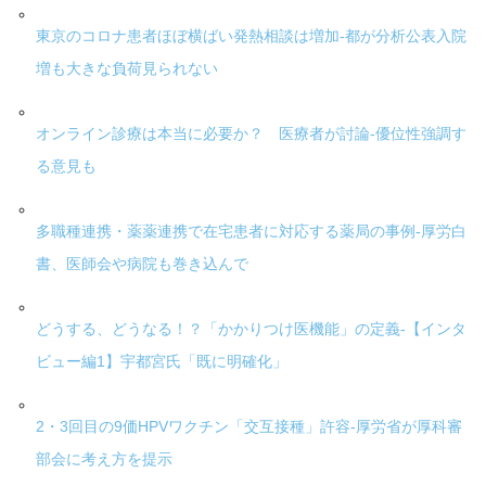
東京のコロナ患者ほぼ横ばい発熱相談は増加-都が分析公表入院
増も大きな負荷見られない
オンライン診療は本当に必要か？ 医療者が討論-優位性強調す
る意見も
多職種連携・薬薬連携で在宅患者に対応する薬局の事例-厚労白
書、医師会や病院も巻き込んで
どうする、どうなる！？「かかりつけ医機能」の定義-【インタ
ビュー編1】宇都宮氏「既に明確化」
2・3回目の9価HPVワクチン「交互接種」許容-厚労省が厚科審
部会に考え方を提示