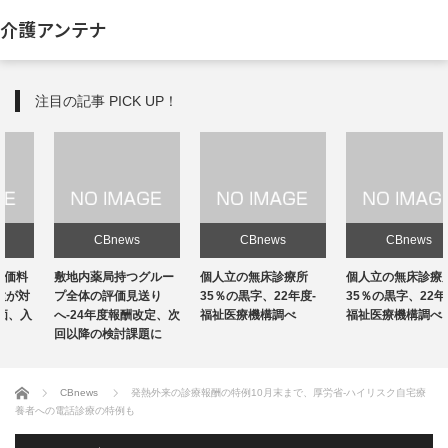
介護アンテナ
注目の記事 PICK UP！
CBnews
CBnews
CBnews
敷地内薬局持つグルー
個人立の無床診療所
個人立の無床診療所
プ全体の評価見送り
35％の黒字、22年度-
35％の黒字、22年度-
へ-24年度報酬改定、次
福祉医療機構調べ
福祉医療機構調べ
回以降の検討課題に
ホーム
CBnews
発熱外来の診療報酬の特例10月末まで、厚労省-ハイリスク自宅療
養者への電話診療の特例も