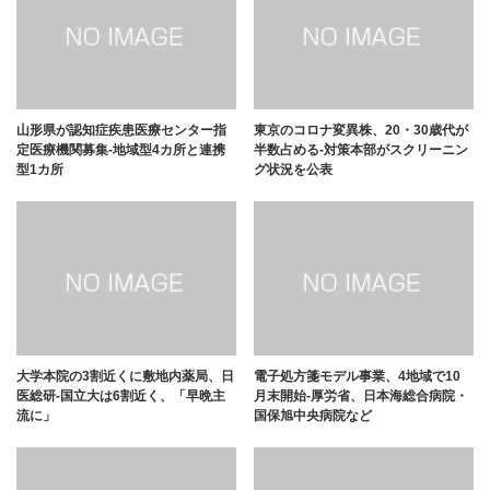
山形県が認知症疾患医療センター指
東京のコロナ変異株、20・30歳代が
定医療機関募集-地域型4カ所と連携
半数占める-対策本部がスクリーニン
型1カ所
グ状況を公表
大学本院の3割近くに敷地内薬局、日
電子処方箋モデル事業、4地域で10
医総研-国立大は6割近く、「早晩主
月末開始-厚労省、日本海総合病院・
流に」
国保旭中央病院など