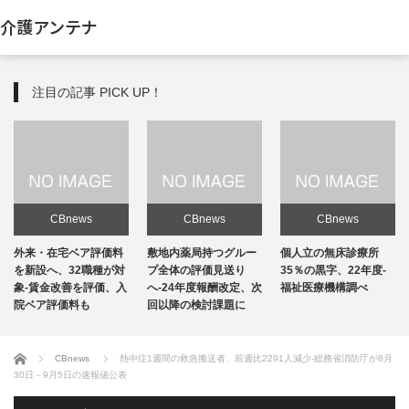
介護アンテナ
注目の記事 PICK UP！
CBnews
CBnews
CBnews
敷地内薬局持つグルー
個人立の無床診療所
個人立の無床診療所
プ全体の評価見送り
35％の黒字、22年度-
35％の黒字、22年度-
へ-24年度報酬改定、次
福祉医療機構調べ
福祉医療機構調べ
回以降の検討課題に
ホーム
CBnews
熱中症1週間の救急搬送者、前週比2291人減少-総務省消防庁が8月
30日－9月5日の速報値公表