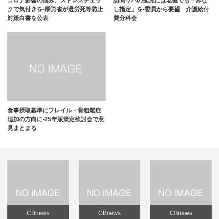
コロナ影響の悩み、ストレスチェッ
訪問リハの拡充には老健でも「みな
クで気付きを-厚労省が過労死等防止
し指定」を-委員から要望 介護給付
対策白書を公表
費分科会
食事摂取基準にフレイル・骨粗鬆症
追加の方向に-25年版策定検討会で意
見まとまる
CBnews
CBnews
CBnews