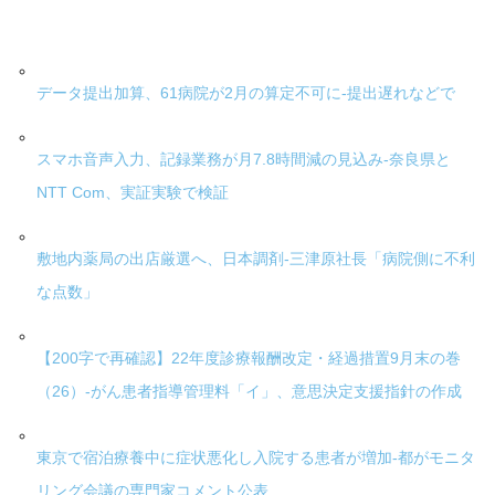
データ提出加算、61病院が2月の算定不可に-提出遅れなどで
スマホ音声入力、記録業務が月7.8時間減の見込み-奈良県と
NTT Com、実証実験で検証
敷地内薬局の出店厳選へ、日本調剤-三津原社長「病院側に不利
な点数」
【200字で再確認】22年度診療報酬改定・経過措置9月末の巻
（26）-がん患者指導管理料「イ」、意思決定支援指針の作成
東京で宿泊療養中に症状悪化し入院する患者が増加-都がモニタ
リング会議の専門家コメント公表