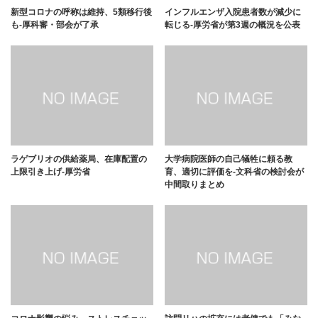
新型コロナの呼称は維持、5類移行後
インフルエンザ入院患者数が減少に
も-厚科審・部会が了承
転じる-厚労省が第3週の概況を公表
ラゲブリオの供給薬局、在庫配置の
大学病院医師の自己犠牲に頼る教
上限引き上げ-厚労省
育、適切に評価を-文科省の検討会が
中間取りまとめ