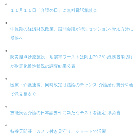
１１月１１日「介護の日」に無料電話相談会
中長期の経済財政政策、諮問会議が特別セッション-骨太方針に
反映へ
防災拠点診療施設、耐震率ワーストは岡山79.2％-総務省消防庁
が耐震化推進状況の調査結果公表
医療・介護連携、同時改定は議論のチャンス-介護給付費分科会
で意見相次ぐ
技能実習介護の日本語要件に新たなテストを認定-厚労省
特養天間荘 カメラ付き見守り、ショートで活躍