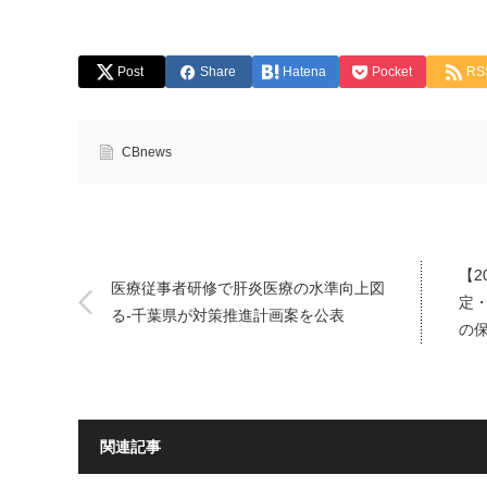
Post
Share
Hatena
Pocket
RS
CBnews
【2
医療従事者研修で肝炎医療の水準向上図
定・
る-千葉県が対策推進計画案を公表
の
関連記事