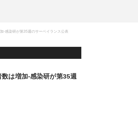
加-感染研が第35週のサーベイランス公表
数は増加-感染研が第35週