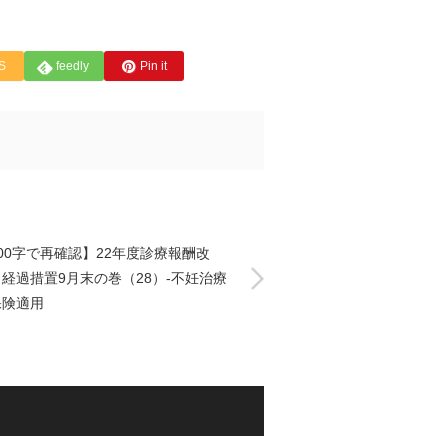
S
feedly
Pin it
00字で再確認】22年度診療報酬改
経過措置9月末の巻（28）-不妊治療
保険適用