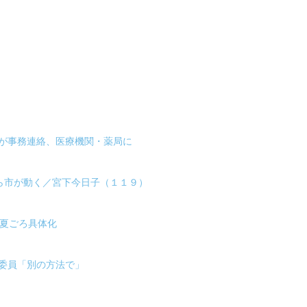
省が事務連絡、医療機関・薬局に
ら市が動く／宮下今日子（１１９）
年夏ごろ具体化
委員「別の方法で」