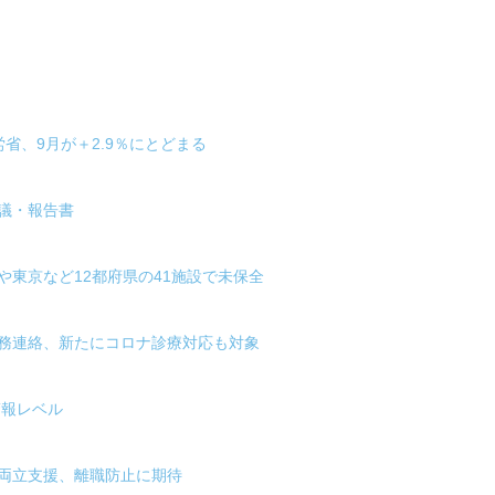
労省、9月が＋2.9％にとどまる
議・報告書
や東京など12都府県の41施設で未保全
事務連絡、新たにコロナ診療対応も対象
警報レベル
の両立支援、離職防止に期待