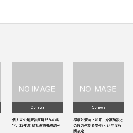
CBnews
CBnews
個人立の無床診療所35％の黒
感染対策向上加算、介護施設と
字、22年度-福祉医療機構調べ
の協力体制を要件化-24年度報
酬改定