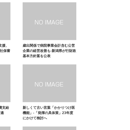
支援、
歳出関係で病院事業会計含む公営
が社保審
企業の経営改善も-新潟県が行財政
基本方針案を公表
費支給
新しくて古い言葉「かかりつけ医
ら適
機能」-「発揮の具体策」23年度
にかけて検討へ