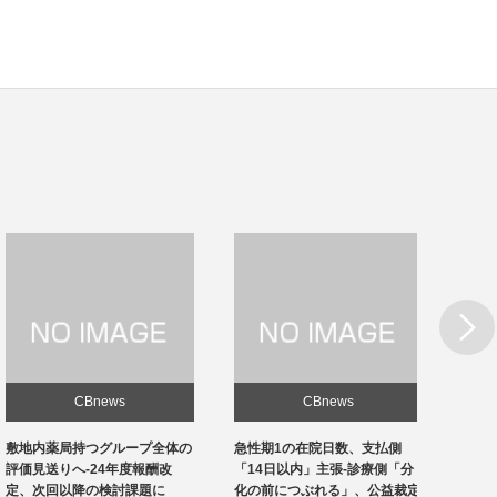
Next
CBnews
CBnews
敷地内薬局持つグループ全体の
急性期1の在院日数、支払側
東京の
評価見送りへ-24年度報酬改
「14日以内」主張-診療側「分
ロナ患
定、次回以降の検討課題に
化の前につぶれる」、公益裁定
超