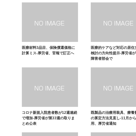
医療材料3品目、保険償還価格に
医療的ケアなど対応の居住
計算ミス-厚労省、官報で訂正へ
検討の方向性提示-厚労省
障害者部会で
コロナ新規入院患者数が12週連続
既製品の治療用装具、療養
で増加-厚労省が第33週の取りま
の算定方法見直し-11月か
とめ公表
用、厚労省通知