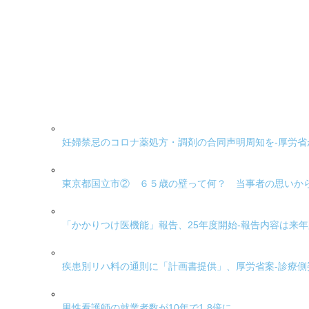
妊婦禁忌のコロナ薬処方・調剤の合同声明周知を-厚労
東京都国立市② ６５歳の壁って何？ 当事者の思いか
「かかりつけ医機能」報告、25年度開始-報告内容は来
疾患別リハ料の通則に「計画書提供」、厚労省案-診療側
男性看護師の就業者数が10年で1.8倍に