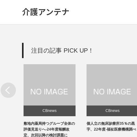
介護アンテナ
注目の記事 PICK UP！
CBnews
CBnews
新設
敷地内薬局持つグループ全体の
個人立の無床診療所35％の黒
改善を
評価見送りへ-24年度報酬改
字、22年度-福祉医療機構調べ
定、次回以降の検討課題に