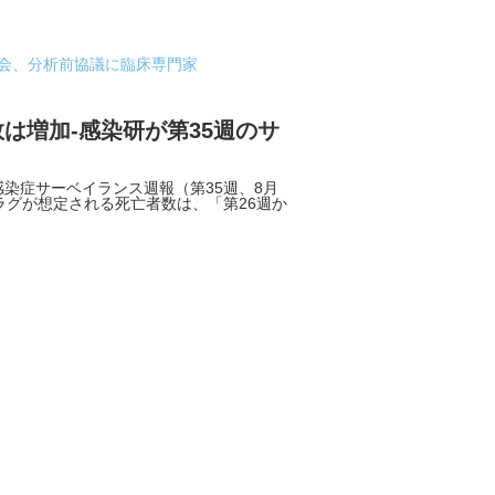
部会、分析前協議に臨床専門家
は増加-感染研が第35週のサ
染症サーベイランス週報（第35週、8月
ラグが想定される死亡者数は、「第26週か