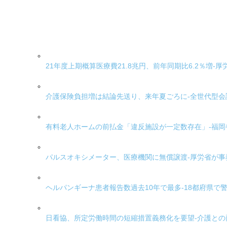
21年度上期概算医療費21.8兆円、前年同期比6.2％増-厚
介護保険負担増は結論先送り、来年夏ごろに-全世代型会
有料老人ホームの前払金「違反施設が一定数存在」-福岡
パルスオキシメーター、医療機関に無償譲渡-厚労省が
ヘルパンギーナ患者報告数過去10年で最多-18都府県で
日看協、所定労働時間の短縮措置義務化を要望-介護と