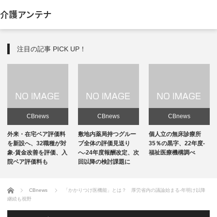
介護アンテナ
注目の記事 PICK UP！
CBnews
CBnews
CBnews
敷地内薬局持つグルー
個人立の無床診療所
個人立の無床診療所
プ全体の評価見送り
35％の黒字、22年度-
35％の黒字、22年度-
へ-24年度報酬改定、次
福祉医療機構調べ
福祉医療機構調べ
回以降の検討課題に
ホーム
CBnews
「かかりつけ医機能」とは？ 厚労省内の議論始まる-年明け以降
継続も視野