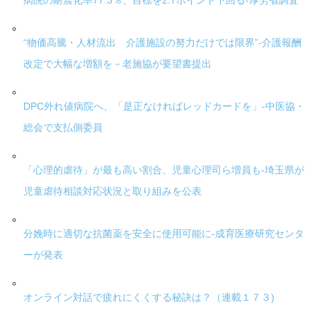
病院の耐震化率77.3％、目標を2.7ポイント下回る-厚労省調査
“物価高騰・人材流出 介護施設の努力だけでは限界”-介護報酬
改定で大幅な増額を－老施協が要望書提出
DPC外れ値病院へ、「是正なければレッドカードを」-中医協・
総会で支払側委員
「心理的虐待」が最も高い割合、児童心理司ら増員も-埼玉県が
児童虐待相談対応状況と取り組みを公表
分娩時に適切な抗菌薬を安全に使用可能に-成育医療研究センタ
ーが発表
オンライン対話で疲れにくくする秘訣は？（連載１７３)