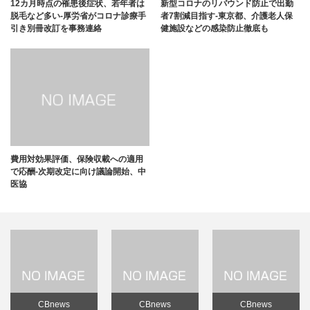
12カ月時点の罹患後症状、若年者は
新型コロナのリバウンド防止で出勤
脱毛など多い-厚労省がコロナ診療手
者7割減目指す-東京都、介護老人保
引き別冊改訂を事務連絡
健施設などの感染防止徹底も
費用対効果評価、保険収載への適用
で応酬-次期改定に向け議論開始、中
医協
CBnews
CBnews
CBnews