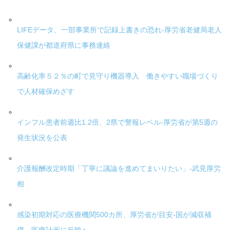
LIFEデータ、一部事業所で記録上書きの恐れ-厚労省老健局老人
保健課が都道府県に事務連絡
高齢化率５２％の町で見守り機器導入 働きやすい職場づくり
で人材確保めざす
インフル患者前週比1.2倍、2県で警報レベル-厚労省が第5週の
発生状況を公表
介護報酬改定時期「丁寧に議論を進めてまいりたい」-武見厚労
相
感染初期対応の医療機関500カ所、厚労省が目安-国が減収補