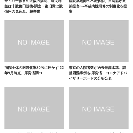
サイバー被害の大阪の病院、逸失利
病院薬剤師の不足解消、日病協が政
益は十数億円規模-調査・復旧費は数
策提言へ-卒後病院研修の制度化を提
億円の見込み、報告書
案
病院全体の耐震化率80％に届かず-22
東京の入院者数が過去最高水準、調
年9月時点、厚労省調べ
整困難事例も-厚労省、コロナアドバ
イザリーボードの分析公表