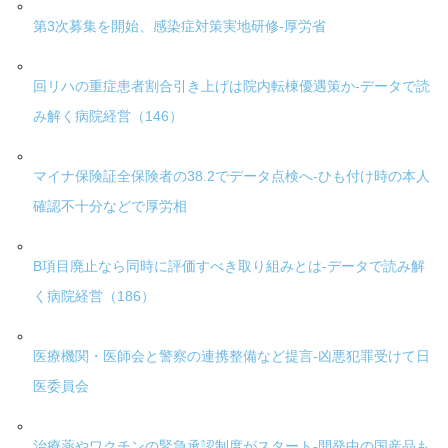
第3次募集を開始、感染症対策実地研修-厚労省
回リハの重症患者割合引き上げは院内転棟優遇策か-データで読
み解く病院経営（146）
マイナ保険証全保険者の38.2でデータ点検へ-ひも付け時の本人
確認不十分などで厚労相
B項目廃止なら同時に評価すべき取り組みとは-データで読み解
く病院経営（186）
医療機関・医師会と警察の連携整備など提言-凶悪犯罪受けて日
医委員会
治療薬やワクチンの緊急承認制度がスタート-開発中の国産品も