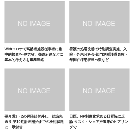
Withコロナで高齢者施設従事者に集
看護の処遇改善で特別調査実施、入
中的検査を-厚労省、都道府県などに
院・外来分科会-部門別看護職員数・
基本的考え方を事務連絡
年間在棟患者延べ数など
要介護1・2の保険給付外し、結論先
日医、NP制度化求める日看協に反
送り-第10期計画開始までの検討課題
論-タスク・シェア推進策のヒアリン
に、厚労省
グで