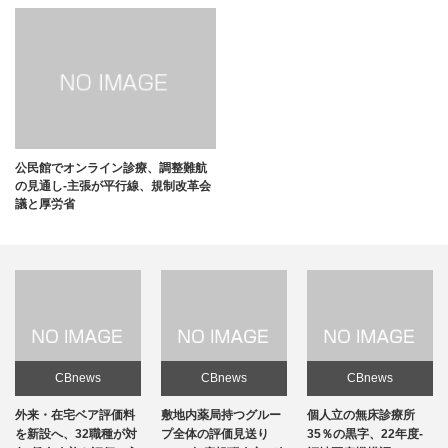
公民館でオンライン診療、調整難航
の見通し-主張が平行線、規制改革会
議と厚労省
CBnews
CBnews
CBnews
料
敷地内薬局持つグルー
個人立の無床診療所
個人立の無床診療所
対
プ全体の評価見送り
35％の黒字、22年度-
35％の黒字、22年度-