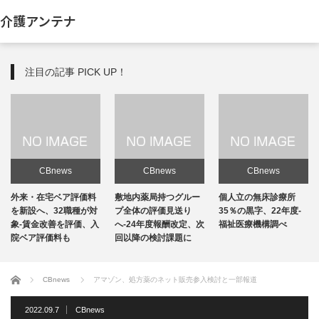
介護アンテナ
注目の記事 PICK UP！
CBnews
CBnews
CBnews
敷地内薬局持つグルー
個人立の無床診療所
個人立の無床診療所
プ全体の評価見送り
35％の黒字、22年度-
35％の黒字、22年度-
へ-24年度報酬改定、次
福祉医療機構調べ
福祉医療機構調べ
回以降の検討課題に
ホーム
CBnews
アマゾン、処方薬のネット販売参入検討と一部報道
2022.09.7
CBnews