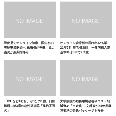
郵便局でオンライン診療、国内初の
オンライン診療料の届け出32％増、
実証事業開始へ-総務省が発表、協力
21年7月-厚労省集計、一般病棟入院
薬局が服薬指導も
基本料は5年で7％減
「ICUなど1桁台」が3分の1強、日医
大学病院の勤務環境改善やコスト削
総研-1都3県の急性期病院「集約不可
減進め「自走化」-文科省が24年度概
欠」
算要求の緊急パッケージを報告