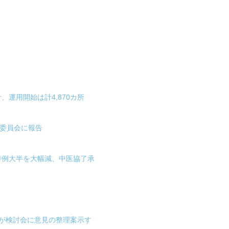
、運用開始は計4,870カ所
門委員会に報告
ロナ特例大半を大幅減、中医協了承
省が検討会に意見の整理案示す