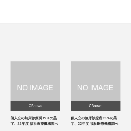
CBnews
CBnews
個人立の無床診療所35％の黒
感染対策向上加算、介護施設と
字、22年度-福祉医療機構調べ
の協力体制を要件化-24年度報
酬改定