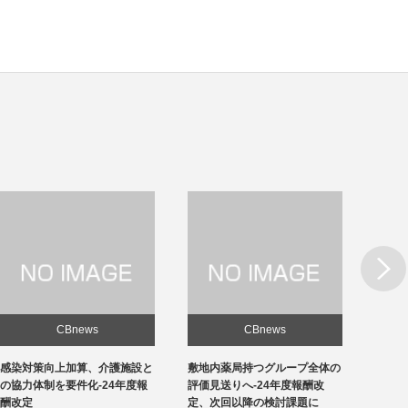
Next
CBnews
CBnews
敷地内薬局持つグループ全体の
急性期1の在院日数、支払側
東京の
評価見送りへ-24年度報酬改
「14日以内」主張-診療側「分
ロナ患
定、次回以降の検討課題に
化の前につぶれる」、公益裁定
超