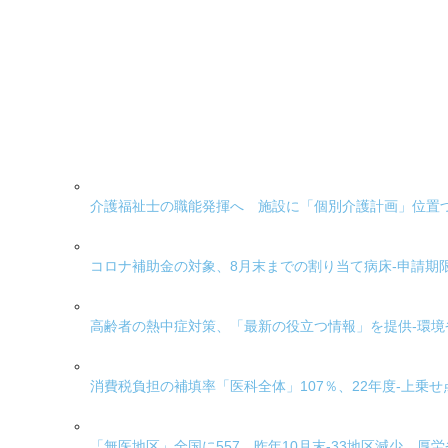
介護福祉士の職能発揮へ 施設に「個別介護計画」位置
コロナ補助金の対象、8月末までの割り当て病床-申請期
高齢者の熱中症対策、「最新の役立つ情報」を提供-環境
消費税負担の補填率「医科全体」107％、22年度-上乗
「無医地区」全国に557、昨年10月末-33地区減少、厚