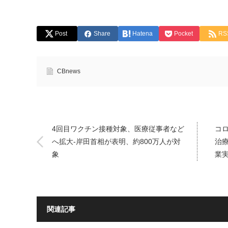
Post
Share
Hatena
Pocket
RS
CBnews
4回目ワクチン接種対象、医療従事者など
コ
へ拡大-岸田首相が表明、約800万人が対
治療
象
業
関連記事