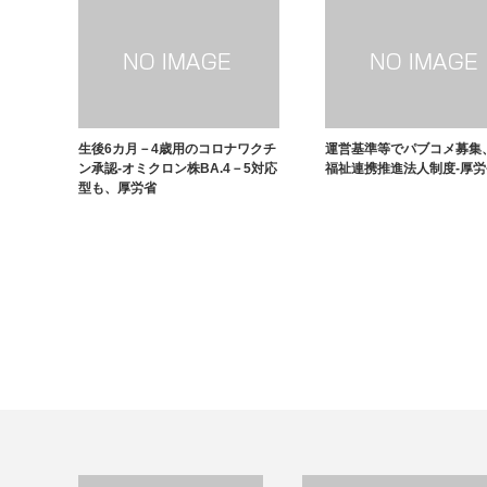
生後6カ月－4歳用のコロナワクチ
運営基準等でパブコメ募集
ン承認-オミクロン株BA.4－5対応
福祉連携推進法人制度-厚労
型も、厚労省