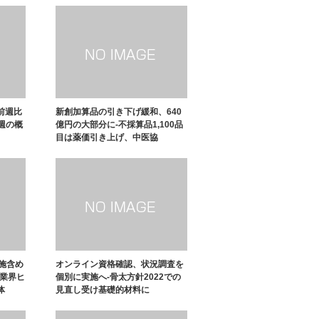
前週比
新創加算品の引き下げ緩和、640
2週の概
億円の大部分に-不採算品1,100品
目は薬価引き上げ、中医協
施含め
オンライン資格確認、状況調査を
、業界ヒ
個別に実施へ-骨太方針2022での
体
見直し受け基礎的材料に