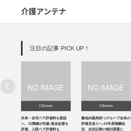
介護アンテナ
注目の記事 PICK UP！
CBnews
CBnews
新設
敷地内薬局持つグループ全体の
個人立の無床診療所35％の黒
改善を
評価見送りへ-24年度報酬改
字、22年度-福祉医療機構調べ
定、次回以降の検討課題に