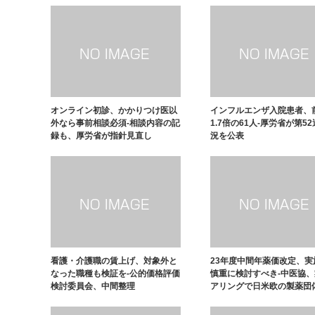
オンライン初診、かかりつけ医以
インフルエンザ入院患者、
外なら事前相談必須-相談内容の記
1.7倍の61人-厚労省が第5
録も、厚労省が指針見直し
況を公表
看護・介護職の賃上げ、対象外と
23年度中間年薬価改定、実
なった職種も検証を-公的価格評価
慎重に検討すべき-中医協
検討委員会、中間整理
アリングで日米欧の製薬団