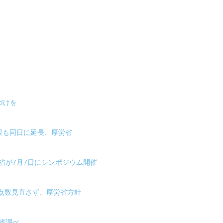
づけを
限も同日に延長、厚労省
省が7月7日にシンポジウム開催
せ点数見直さず、厚労省方針
労省調べ