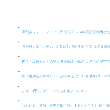
調剤後フォローアップ、評価充実へ-24年度診療報酬改定
電子処方箋システム、計5.6万カ所が利用申請-厚労省集計
匿名介護情報などの第三者提供は計41件に-厚労省が専
中等症対応の加算1,900点を840点に、10月以降-コ
なぜ「昭和」がテーマだと心地よいのか？
福祉用具、貸与・販売選択可能にするとの考えも-厚労