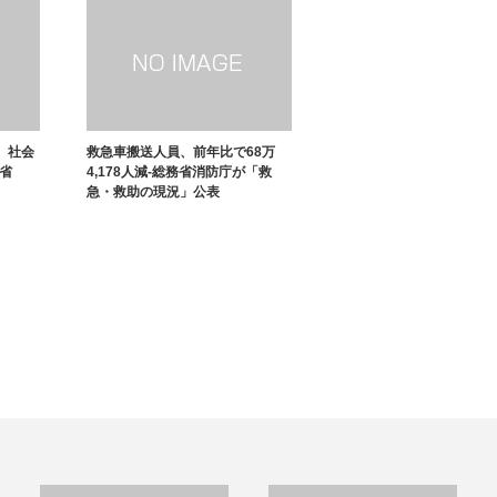
、社会
救急車搬送人員、前年比で68万
省
4,178人減-総務省消防庁が「救
急・救助の現況」公表