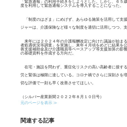
「緊急通報」の利用手続きをしようとした。しかし、６５
度を利用して緊急通報システムを導入することになった。
「制度のはざま」にめげず、あらゆる施策を活用して支援
ジャーは、介護保険など様々な制度を適切に活用しつつ、
来年には２０２４年の介護報酬改定に向けた議論が始まる
者処遇状況等調査」を実施し、来年４月頃をめどに結果を
善支援補助金及び介護職員等ベースアップ等支援加算の影
の基礎資料を作成する方向だ。
在宅・施設を問わず、重症化リスクの高い高齢者に接する
労と緊張は極限に達している。コロナ禍でさらに深刻さを
切な評価で一刻も早く改善させてほしい。
（シルバー産業新聞２０２２年８月１０日号）
元のページを表示 ≫
関連する記事