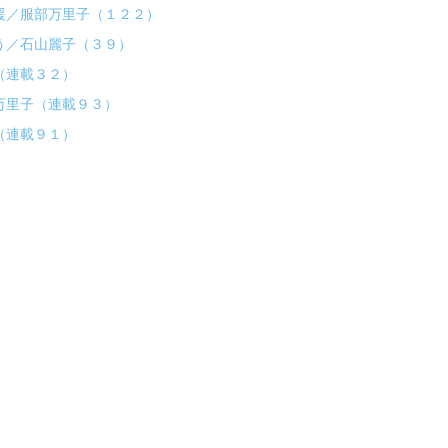
援／服部万里子（１２２）
う／石山麗子（３９）
（連載３２）
万里子（連載９３）
（連載９１）