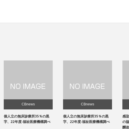
CBnews
CBnews
個人立の無床診療所35％の黒
感染対策向上加算、介護施設と
字、22年度-福祉医療機構調べ
の協力体制を要件化-24年度報
酬改定