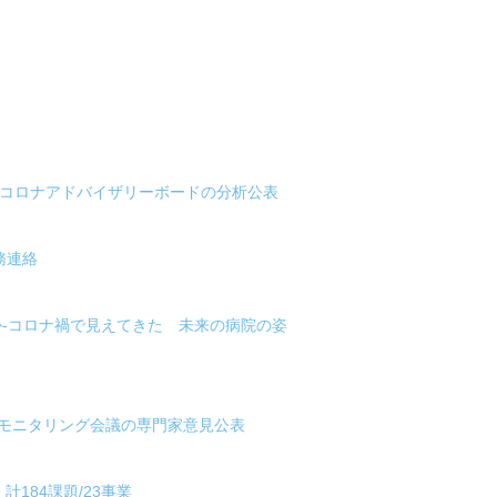
がコロナアドバイザリーボードの分析公表
務連絡
か-コロナ禍で見えてきた 未来の病院の姿
ナモニタリング会議の専門家意見公表
184課題/23事業