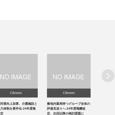
Next
CBnews
CBnews
敷地内薬局持つグループ全体の
急性期1の在院日数、支払側
東京の
評価見送りへ-24年度報酬改
「14日以内」主張-診療側「分
ロナ患
定、次回以降の検討課題に
化の前につぶれる」、公益裁定
超