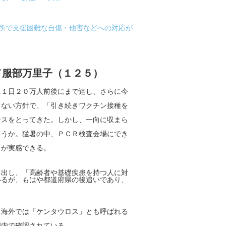
業所で支援困難な自傷・他害などへの対応が
／服部万里子（１２５）
１日２０万人前後にまで達し、さらに今
しない方針で、「引き続きワクチン接種を
ンスをとってきた。しかし、一向に収まら
ろうか。猛暑の中、ＰＣＲ検査会場にでき
とが実感できる。
出し、「高齢者や基礎疾患を持つ人に対
いるが、もはや都道府県の後追いであり、
海外では「ケンタウロス」とも呼ばれる
国内で確認されている。