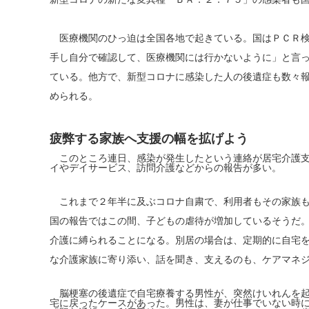
医療機関のひっ迫は全国各地で起きている。国はＰＣＲ検
手し自分で確認して、医療機関には行かないように」と言
ている。他方で、新型コロナに感染した人の後遺症も数々
められる。
疲弊する家族へ支援の幅を拡げよう
このところ連日、感染が発生したという連絡が居宅介護支
イやデイサービス、訪問介護などからの報告が多い。
これまで２年半に及ぶコロナ自粛で、利用者もその家族も
国の報告ではこの間、子どもの虐待が増加しているそうだ
介護に縛られることになる。別居の場合は、定期的に自宅
な介護家族に寄り添い、話を聞き、支えるのも、ケアマネ
脳梗塞の後遺症で自宅療養する男性が、突然けいれんを起
宅に戻ったケースがあった。男性は、妻が仕事でいない時