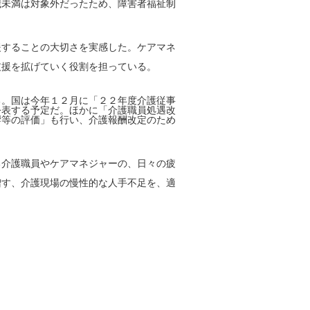
歳未満は対象外だったため、障害者福祉制
することの大切さを実感した。ケアマネ
支援を拡げていく役割を担っている。
。国は今年１２月に「２２年度介護従事
公表する予定だ。ほかに「介護職員処遇改
響等の評価」も行い、介護報酬改定のため
介護職員やケアマネジャーの、日々の疲
増す、介護現場の慢性的な人手不足を、適