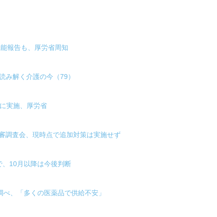
床機能報告も、厚労省周知
が読み解く介護の今（79）
度に実施、厚労省
食審調査会、現時点で追加対策は実施せず
で、10月以降は今後判断
連調べ、「多くの医薬品で供給不安」