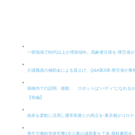
一部地域で80代以上が増加傾向、高齢者注視を-厚労省
介護職員の補助金による賃上げ、Q&A第3弾-厚労省が事
病棟内での説明、移動… ロボットは“バディ”になれる
【前編】
病床を柔軟に活用し通常医療との両立を-東京都がコロ
厚生労働科学研究費1次公募の議題案を了承-厚科審部会、計