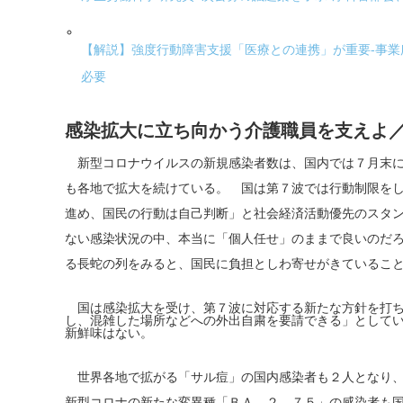
【解説】強度行動障害支援「医療との連携」が重要-事
必要
感染拡大に立ち向かう介護職員を支えよ
新型コロナウイルスの新規感染者数は、国内では７月末に
も各地で拡大を続けている。 国は第７波では行動制限を
進め、国民の行動は自己判断」と社会経済活動優先のスタ
ない感染状況の中、本当に「個人任せ」のままで良いのだ
る長蛇の列をみると、国民に負担としわ寄せがきているこ
国は感染拡大を受け、第７波に対応する新たな方針を打ち
し、混雑した場所などへの外出自粛を要請できる」として
新鮮味はない。
世界各地で拡がる「サル痘」の国内感染者も２人となり、
新型コロナの新たな変異種「ＢＡ．２．７５」の感染者も