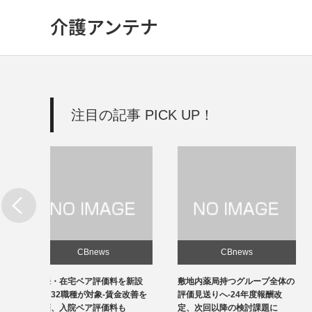
介護アンテナ
注目の記事 PICK UP！
CBnews
CBnews
新設
敷地内薬局持つグループ全体の
個人立の無床診療所35％の黒
改善を
評価見送りへ-24年度報酬改
字、22年度-福祉医療機構調べ
定、次回以降の検討課題に