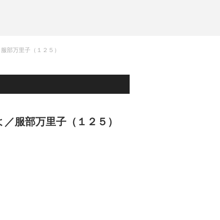
／服部万里子（１２５）
よ／服部万里子（１２５）