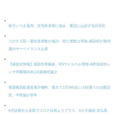
枚方いつき薬局 在宅終末期に強み 要請には必ず当日対応
コロナ入院・重症患者数が減少、死亡者数は増加-感染研が第35
週のサーベイランス公表
【感染症情報】感染性胃腸炎、RSウイルスが増加-A群溶血性レ
ンサ球菌咽頭炎は6週連続減少
看護職員処遇改善評価料、最大で1日340点に-165通りの点数設
定、中医協が答申
6月診療分も金額でコロナ以前よりプラス、4カ月連続-支払基