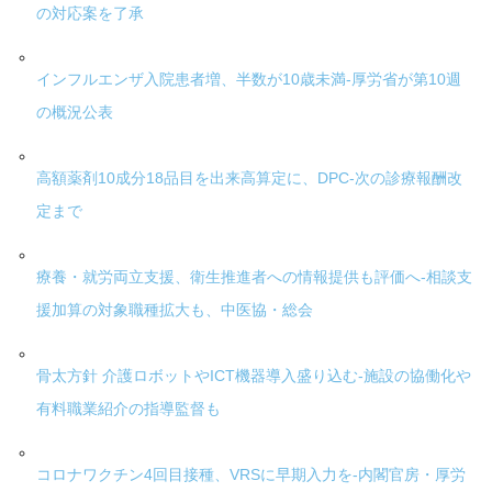
の対応案を了承
インフルエンザ入院患者増、半数が10歳未満-厚労省が第10週
の概況公表
高額薬剤10成分18品目を出来高算定に、DPC-次の診療報酬改
定まで
療養・就労両立支援、衛生推進者への情報提供も評価へ-相談支
援加算の対象職種拡大も、中医協・総会
骨太方針 介護ロボットやICT機器導入盛り込む-施設の協働化や
有料職業紹介の指導監督も
コロナワクチン4回目接種、VRSに早期入力を-内閣官房・厚労