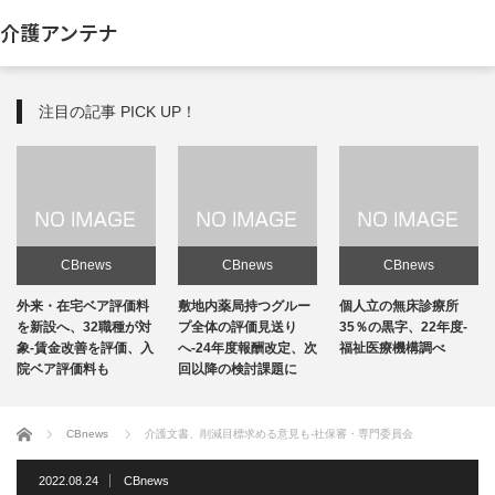
介護アンテナ
注目の記事 PICK UP！
CBnews
CBnews
CBnews
敷地内薬局持つグルー
個人立の無床診療所
個人立の無床診療所
プ全体の評価見送り
35％の黒字、22年度-
35％の黒字、22年度-
へ-24年度報酬改定、次
福祉医療機構調べ
福祉医療機構調べ
回以降の検討課題に
ホーム
CBnews
介護文書、削減目標求める意見も-社保審・専門委員会
2022.08.24
CBnews