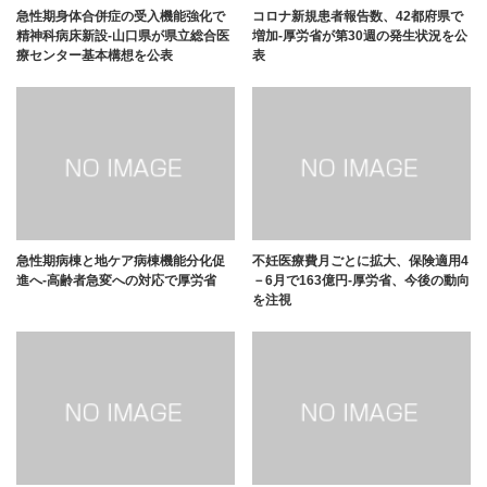
急性期身体合併症の受入機能強化で
コロナ新規患者報告数、42都府県で
精神科病床新設-山口県が県立総合医
増加-厚労省が第30週の発生状況を公
療センター基本構想を公表
表
急性期病棟と地ケア病棟機能分化促
不妊医療費月ごとに拡大、保険適用4
進へ-高齢者急変への対応で厚労省
－6月で163億円-厚労省、今後の動向
を注視