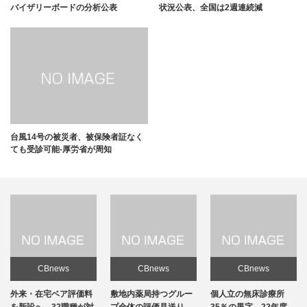
バイザリーボードの分析公表
状況公表、全国は2週連続減
台風14号の被災者、被保険者証なく
ても受診可能-厚労省が周知
CBnews
CBnews
CBnews
敷地内薬局持つグルー
個人立の無床診療所
個人立の無床診療所
プ全体の評価見送り
35％の黒字、22年度-
35％の黒字、22年度-