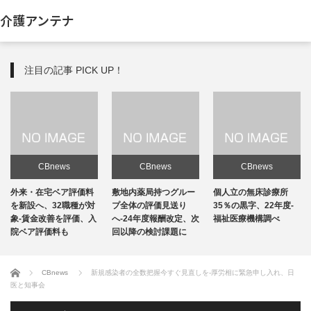
介護アンテナ
注目の記事 PICK UP！
CBnews
CBnews
CBnews
敷地内薬局持つグルー
個人立の無床診療所
個人立の無床診療所
プ全体の評価見送り
35％の黒字、22年度-
35％の黒字、22年度-
へ-24年度報酬改定、次
福祉医療機構調べ
福祉医療機構調べ
回以降の検討課題に
ホーム
CBnews
新規感染者の全数把握今すぐ見直しを-厚労相に緊急申し入れ、日
医と知事会