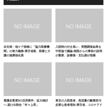
在支病・地ケア病棟に「協力医療機
入院時の付き添い、実態調査結果を
関」の努力義務-厚労省案、医療と介
中医協で議論-病院からの事前の説明
護の連携強化策
が重要、診療側・支払側が指摘
看護必要度IIの活用要件、拡大検討
東京の入院患者、高流量の酸素投与
へ-届け出割合「年々上昇」
必要な患者増加-厚労省、コロナアド