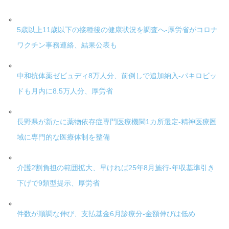
5歳以上11歳以下の接種後の健康状況を調査へ-厚労省がコロナ
ワクチン事務連絡、結果公表も
中和抗体薬ゼビュディ8万人分、前倒しで追加納入-パキロビッ
ドも月内に8.5万人分、厚労省
長野県が新たに薬物依存症専門医療機関1カ所選定-精神医療圏
域に専門的な医療体制を整備
介護2割負担の範囲拡大、早ければ25年8月施行-年収基準引き
下げで9類型提示、厚労省
件数が順調な伸び、支払基金6月診療分-金額伸びは低め