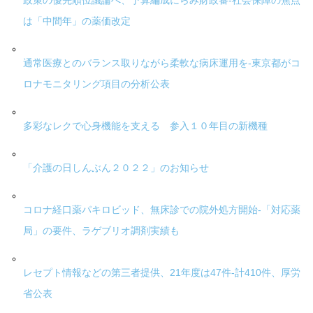
政策の優先順位議論へ、予算編成にらみ財政審-社会保障の焦点
は「中間年」の薬価改定
通常医療とのバランス取りながら柔軟な病床運用を-東京都がコ
ロナモニタリング項目の分析公表
多彩なレクで心身機能を支える 参入１０年目の新機種
「介護の日しんぶん２０２２」のお知らせ
コロナ経口薬パキロビッド、無床診での院外処方開始-「対応薬
局」の要件、ラゲブリオ調剤実績も
レセプト情報などの第三者提供、21年度は47件-計410件、厚労
省公表