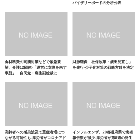
バイザリーボードの分析公表
食材料費の高騰対策などで緊急要
財源確保「社保改革・歳出見直し」
望、介護12団体-「運営に⽀障を来す
を先行-少子化対策の戦略方針を決定
事態」 自民党・麻生副総裁に
高齢者への感染波及で重症者増につ
インフルエンザ、28都道府県で患者
ながる可能性も-厚労省がコロナアド
報告数が減少-厚労省が第8週の発生