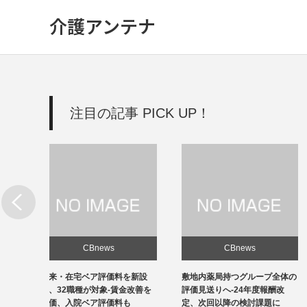
介護アンテナ
注目の記事 PICK UP！
CBnews
CBnews
新設
敷地内薬局持つグループ全体の
個人立の無床診療所35％の黒
改善を
評価見送りへ-24年度報酬改
字、22年度-福祉医療機構調べ
定、次回以降の検討課題に