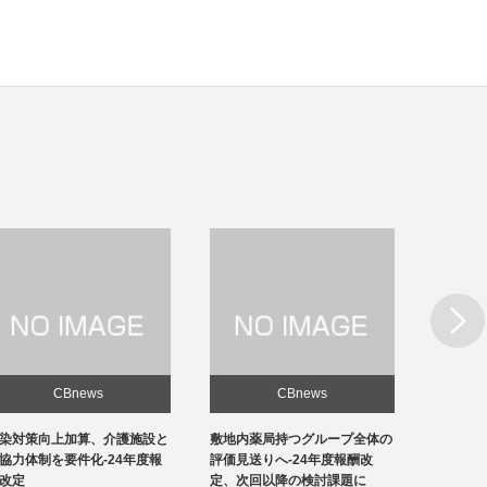
Next
CBnews
CBnews
敷地内薬局持つグループ全体の
急性期1の在院日数、支払側
東京の
評価見送りへ-24年度報酬改
「14日以内」主張-診療側「分
ロナ患
定、次回以降の検討課題に
化の前につぶれる」、公益裁定
超