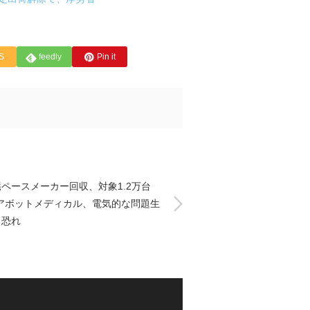
S
feedly
Pin it
ペースメーカー回収、対象1.2万台
-アボットメディカル、電気的な問題生
る恐れ