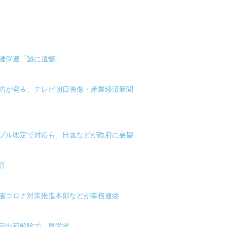
健保連「誠に遺憾」
労省が発表、テレビ朝日映像・産業経済新聞
リプル改定で対応も、日医などが政府に要望
増
労省コロナ対策推進本部などが事務連絡
定出荷解除で、厚労省