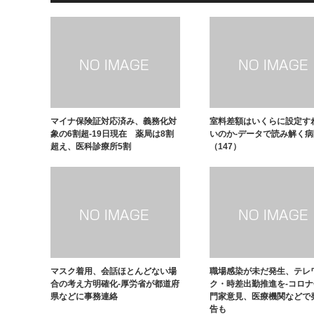
マイナ保険証対応済み、義務化対
室料差額はいくらに設定す
象の6割超-19日現在 薬局は8割
いのか-データで読み解く
超え、医科診療所5割
（147）
マスク着用、会話ほとんどない場
職場感染が未だ発生、テレ
合の考え方明確化-厚労省が都道府
ク・時差出勤推進を-コロ
県などに事務連絡
門家意見、医療機関などで
告も