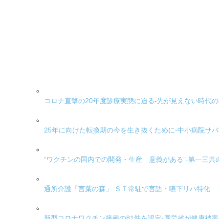
コロナ直撃の20年度診療実態に迫る-先が見えない時代の
25年に向けた転換期の今を生き抜くために-中小病院サバ
“ワクチンの国内での開発・生産 意義がある”-第一三
通所介護「言葉の森」 ＳＴ常駐で言語・嚥下リハ特化 
新型コロナワクチン接種の81件を認定-厚労省が健康被