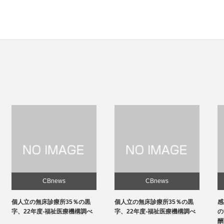
CBnews
CBnews
個人立の無床診療所35％の黒
感染対策向上加算、介護施設と
字、22年度-福祉医療機構調べ
の協力体制を要件化-24年度報
酬改定