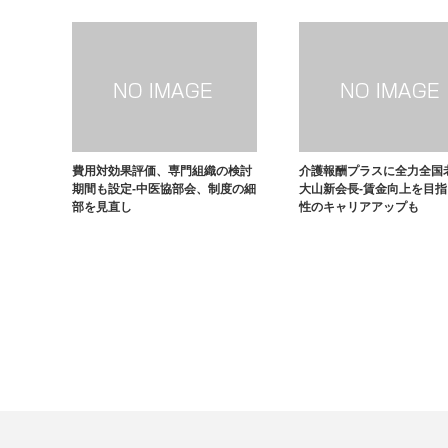
費用対効果評価、専門組織の検討
介護報酬プラスに全力全国
期間も設定-中医協部会、制度の細
大山新会長-賃金向上を目
部を見直し
性のキャリアアップも