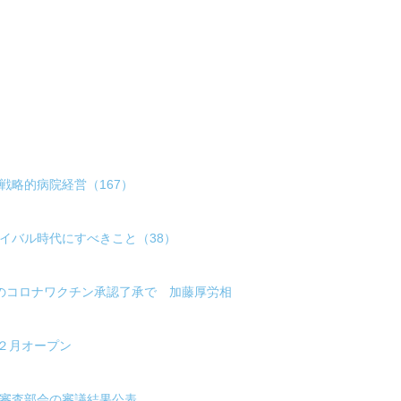
戦略的病院経営（167）
イバル時代にすべきこと（38）
共のコロナワクチン承認了承で 加藤厚労相
２月オープン
害審査部会の審議結果公表