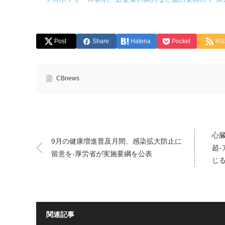
Post
Share
Hatena
Pocket
RS
CBnews
心臓
9月の健康増進普及月間、感染拡大防止に
超
留意を-厚労省が実施要綱を公表
じ
関連記事