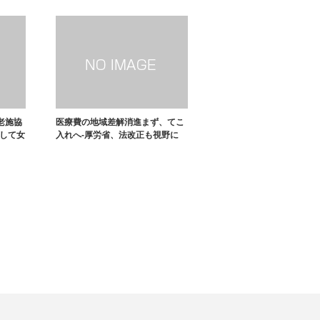
老施協
医療費の地域差解消進まず、てこ
指して女
入れへ-厚労省、法改正も視野に