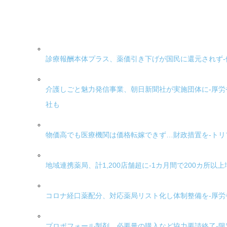
診療報酬本体プラス、薬価引き下げが国民に還元されず-
介護しごと魅力発信事業、朝日新聞社が実施団体に-厚
社も
物価高でも医療機関は価格転嫁できず…財政措置を-ト
地域連携薬局、計1,200店舗超に-1カ月間で200カ所以上
コロナ経口薬配分、対応薬局リスト化し体制整備を-厚
プロポフォール製剤、必要量の購入など協力要請終了-限