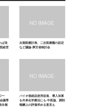
れば良
次期医療計画、二次医療圏の設定
病院経営
など議論-厚労省検討会
ワー
バイオ後続品使用促進、導入加算
ナ会議専
を外来化学療法にも-中医協、調剤
発生報
報酬上の評価求める意見も