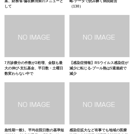
案、財務省-偏在解消策のメニューと
略-データで読み解く病院経営
して
（130）
7月診療分の件数が2桁増、金額も最
【感染症情報】RSウイルス感染症が
大の伸び-支払基金、平日数・土曜日
減少に転じる-プール熱は5週連続で
数変わらない中で
減少
急性期一般1、平均在院日数の基準短
感染症拡大など有事でも地域の医療