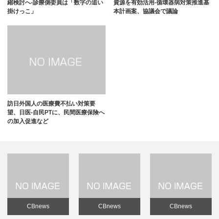
縮検討へ-診療側委員は「数字の追い
資源を有効活用-循環器病対策推進基
掛けっこ」
本計画案、協議会で議論
訪日外国人の医療費不払い対策要
望、日医-自民PTに、民間医療保険へ
の加入促進など
CBnews
CBnews
CBnews