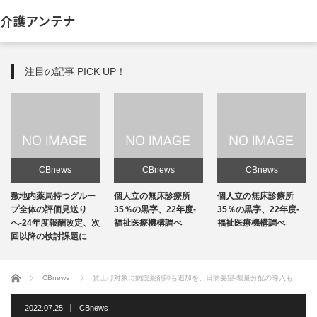
介護アンテナ
注目の記事 PICK UP！
CBnews
CBnews
CBnews
敷地内薬局持つグルー
個人立の無床診療所
個人立の無床診療所
プ全体の評価見送り
35％の黒字、22年度-
35％の黒字、22年度-
へ-24年度報酬改定、次
福祉医療機構調べ
福祉医療機構調べ
回以降の検討課題に
ホーム
CBnews
賃上げ対象に病院薬剤師も追加を、日病要望-裁量分配の導入も
2022.07.25
CBnews