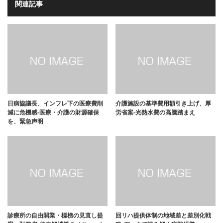
関連記事
日病協議長、インフレ下の医療費削
介護施設の基準費用額引き上げ、厚
減に危機感-医療・介護の財源確保
労省案-光熱水費の高騰踏まえ
を、緊急声明
診療所の自由開業・標榜の見直し提
回リハ提供体制の地域差と差別化戦