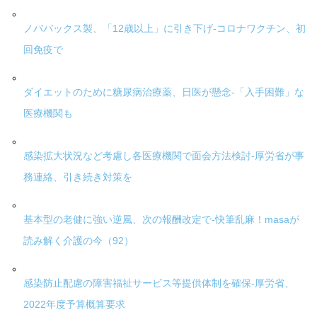
ノババックス製、「12歳以上」に引き下げ-コロナワクチン、初
回免疫で
ダイエットのために糖尿病治療薬、日医が懸念-「入手困難」な
医療機関も
感染拡大状況など考慮し各医療機関で面会方法検討-厚労省が事
務連絡、引き続き対策を
基本型の老健に強い逆風、次の報酬改定で-快筆乱麻！masaが
読み解く介護の今（92）
感染防止配慮の障害福祉サービス等提供体制を確保-厚労省、
2022年度予算概算要求