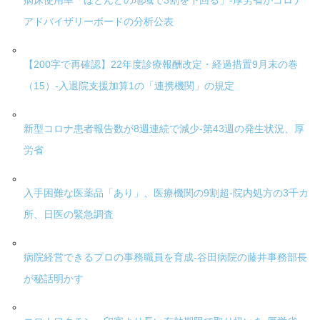
病床使用率「ほとんどの地域で3割を下回る」-厚労省がコロナ
アドバイザリーボードの分析公表
【200字で再確認】22年度診療報酬改定・経過措置9月末の巻
（15）-入退院支援加算1の「連携機関」の規定
新型コロナ患者報告数が8週連続で減少-第43週の発生状況、厚
労省
入手困難な医薬品「あり」、医療機関の9割超-院内処方の3千カ
所、日医の緊急調査
病院経営できるプロの事務職員を育成-谷田病院の藤井事務部長
が秘話明かす