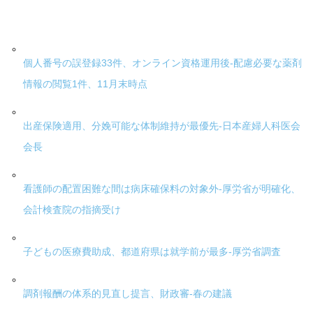
個人番号の誤登録33件、オンライン資格運用後-配慮必要な薬剤
情報の閲覧1件、11月末時点
出産保険適用、分娩可能な体制維持が最優先-日本産婦人科医会
会長
看護師の配置困難な間は病床確保料の対象外-厚労省が明確化、
会計検査院の指摘受け
子どもの医療費助成、都道府県は就学前が最多-厚労省調査
調剤報酬の体系的見直し提言、財政審-春の建議