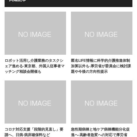
ロボット活用し介護業務のタスクシ
匿名LIFE情報に科学的介護推進体制
ェア進める-東京都、外国人従事者マ
加算以外も-厚労省が委員会に検討課
ッチング相談会開催も
題や今後の方向性提示
コロナ対応支援「段階的見直し」要
急性期病棟と地ケア病棟機能分化促
請へ、日病-病床確保料など
進へ-高齢者急変への対応で厚労省