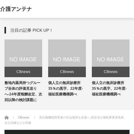
介護アンテナ
注目の記事 PICK UP！
CBnews
CBnews
CBnews
敷地内薬局持つグルー
個人立の無床診療所
個人立の無床診療所
プ全体の評価見送り
35％の黒字、22年度-
35％の黒字、22年度-
へ-24年度報酬改定、次
福祉医療機構調べ
福祉医療機構調べ
回以降の検討課題に
ホーム
CBnews
高次脳機能障害者の社会復帰を促進へ-国交省が補助事業者発表、
自立訓練などが対象