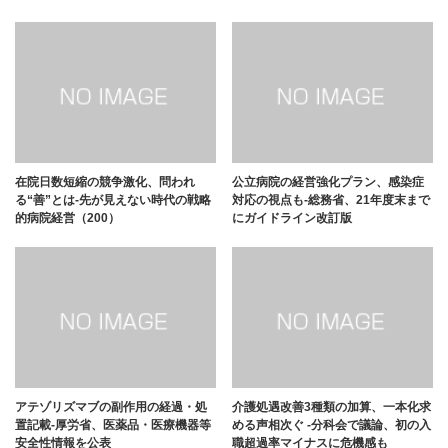
在院日数短縮の競争激化、問われ
公立病院の経営強化プラン、感染症
る“善”とは-先が見えない時代の戦略
対応の視点も-総務省、21年度末まで
的病院経営（200）
にガイドライン改訂版
アテゾリズマブの副作用の経過・処
介護処遇改善3種類の加算、一本化求
置記載-厚労省、医薬品・医療機器等
める声相次ぐ -分科会で議論、初の入
安全性情報を公表
職超過率マイナスに危機感も