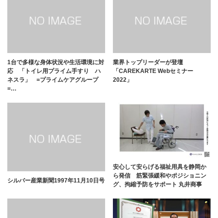
1台で多様な身体状況や生活環境に対
業界トップリーダーが登壇
応 「トイレ用プライム手すり ハ
「CAREKARTE Webセミナー
ネスラ」 =プライムケアグループ
2022」
=…
安心して安らげる福祉用具を静岡か
ら発信 筋緊張緩和やポジショニン
シルバー産業新聞1997年11月10日号
グ、拘縮予防をサポート 丸井商事