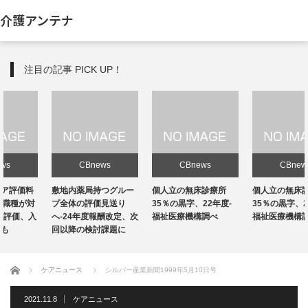
介護アンテナ
注目の記事 PICK UP！
CBnews
CBnews
CBnews
敷地内薬局持つグルー
個人立の無床診療所
個人立の無床診療所
プ全体の評価見送り
35％の黒字、22年度-
35％の黒字、22年度-
へ-24年度報酬改定、次
福祉医療機構調べ
福祉医療機構調べ
回以降の検討課題に
ホーム
ケアニュース
シルバー産業新聞1999年5月10日号
2021.11.8
ケアニュース