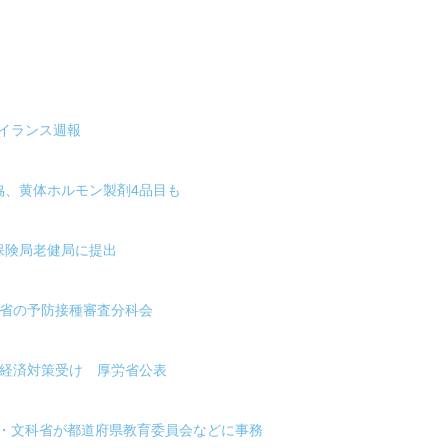
イランス週報
協、黄体ホルモン製剤4品目も
保険局老健局に提出
労省の予防接種審査分科会
の経済対策受け 厚労省公表
労・文科省が都道府県教育委員会などに事務