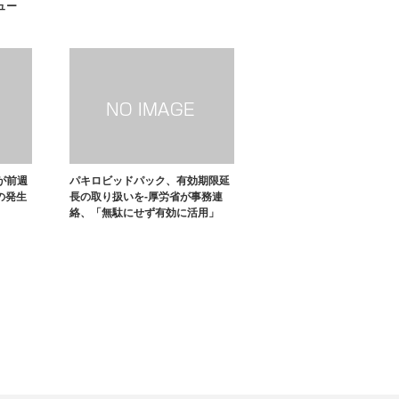
ュー
が前週
パキロビッドパック、有効期限延
週の発生
長の取り扱いを-厚労省が事務連
絡、「無駄にせず有効に活用」