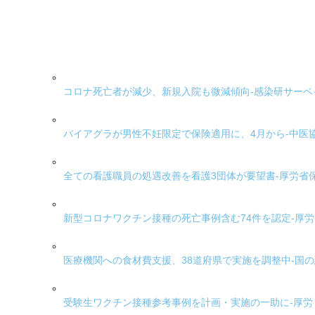
コロナ死亡者が減少、新規入院も微減傾向-感染研サーベ
バイアグラが男性不妊限定で保険適用に、4月から-中医
全ての看護職員の処遇改善を看護3団体が要望書-厚労省
新型コロナワクチン接種の死亡事例含む74件を認定-厚
医療機関への食材費支援、38道府県で実施を調整中-国
受験生ワクチン接種参考事例を計画・実施の一助に-厚