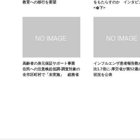
教育への移行を要望
をもたらすのか インタビ
<�下>
高齢者の身元保証サポート事業
インフルエンザ患者報告数
住民への注意喚起低調-調査対象の
比1.7倍に-厚労省が第52
全市区町村で「未実施」 総務省
状況を公表