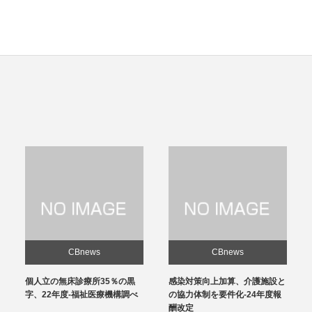
CBnews
CBnews
感染対策向上加算、介護施設と
敷地内薬局持つグループ全体の
の協力体制を要件化-24年度報
評価見送りへ-24年度報酬改
酬改定
定、次回以降の検討課題に