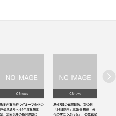
Next
CBnews
CBnews
急性期1の在院日数、支払側
東京の定点医療機関当たりのコ
敷地内
「14日以内」主張-診療側「分
ロナ患者、4カ月半ぶりに10人
評価見
化の前につぶれる」、公益裁定
超
定、次