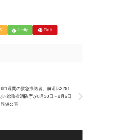
S
feedly
Pin it
症1週間の救急搬送者、前週比2291
少-総務省消防庁が8月30日－9月5日
速報値公表