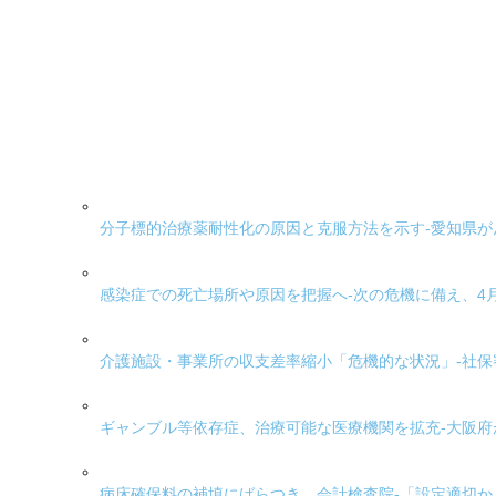
分子標的治療薬耐性化の原因と克服方法を示す-愛知県
感染症での死亡場所や原因を把握へ-次の危機に備え、4
介護施設・事業所の収支差率縮小「危機的な状況」-社保
ギャンブル等依存症、治療可能な医療機関を拡充-大阪府
病床確保料の補填にばらつき、会計検査院-「設定適切か