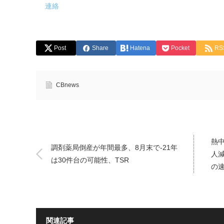
連絡
Post
Share
Hatena
Pocket
RS
CBnews
熱中
調剤薬局倒産が年間最多、8月末で-21年
人減
は30件台の可能性、TSR
の
関連記事