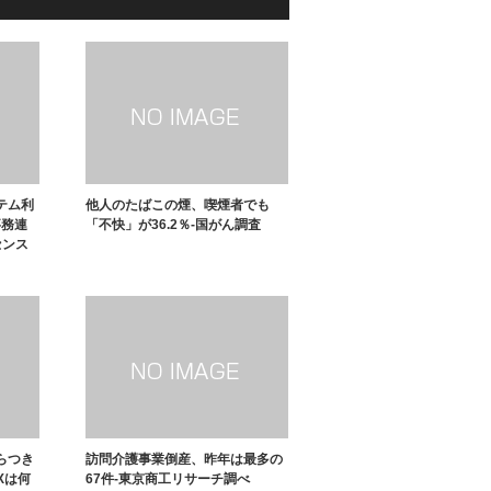
テム利
他人のたばこの煙、喫煙者でも
事務連
「不快」が36.2％-国がん調査
センス
らつき
訪問介護事業倒産、昨年は最多の
Xは何
67件-東京商工リサーチ調べ