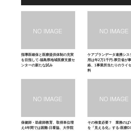
指導医確保と医療提供体制の充実
ケアプランデータ連携シス
を目指して-福島県地域医療支援セ
用は年2万1千円-厚労省が
ンターの新たな試み
絡、1事業所当たりのライ
料
保健師・助産師教育、取得単位増
その検査必要？ 業務のば
え4年間では困難-日看協、大学院
を「見える化」する-医療D