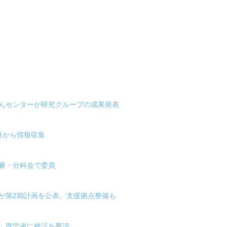
がんセンターが研究グループの成果発表
月から情報収集
審・分科会で委員
が第2期計画を公表、支援拠点整備も
」厚労省に検証を要請