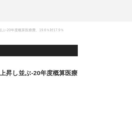
20年度概算医療費、19.6％対17.9％
上昇し並ぶ-20年度概算医療