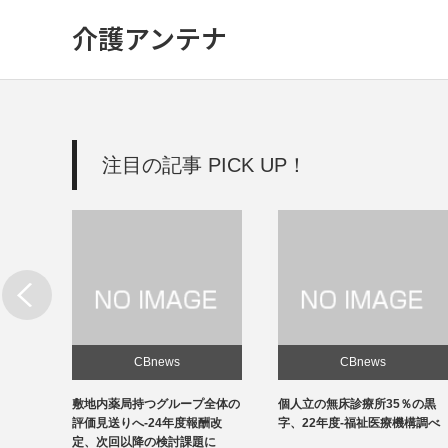
介護アンテナ
注目の記事 PICK UP！
CBnews
CBnews
全体の
個人立の無床診療所35％の黒
個人立の無床診療所35％の黒
酬改
字、22年度-福祉医療機構調べ
字、22年度-福祉医療機構調べ
に