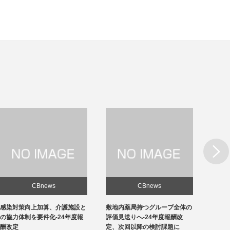
Next
CBnews
CBnews
敷地内薬局持つグループ全体の
急性期1の在院日数、支払側
東京の
評価見送りへ-24年度報酬改
「14日以内」主張-診療側「分
ロナ患
定、次回以降の検討課題に
化の前につぶれる」、公益裁定
超