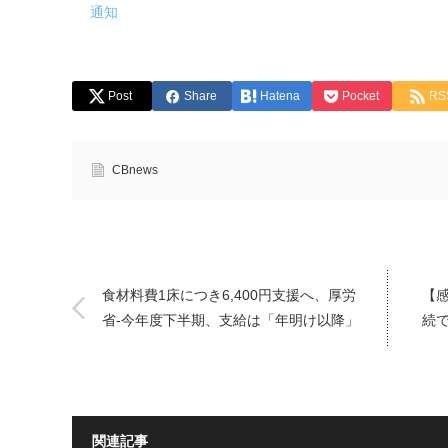
通知
Post
Share
Hatena
Pocket
RS
CBnews
食材料費1床につき6,400円支援へ、厚労
【
省-今年度下半期、支給は「年明け以降」
続
関連記事