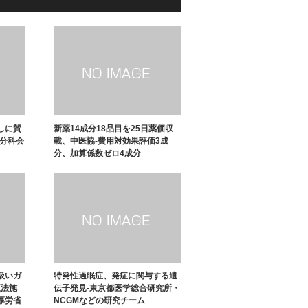
しに賛
新薬14成分18品目を25日薬価収
・分科会
載、中医協-費用対効果評価3成
分、加算係数ゼロ4成分
扱いガ
特発性過眠症、発症に関与する遺
正法施
伝子発見-東京都医学総合研究所・
厚労省
NCGMなどの研究チーム