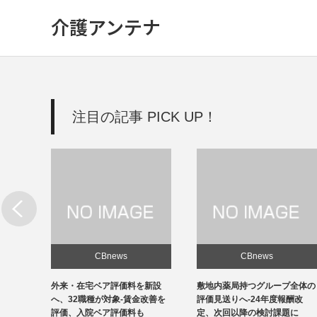
介護アンテナ
注目の記事 PICK UP！
CBnews
CBnews
新設
敷地内薬局持つグループ全体の
個人立の無床診療所35％の黒
改善を
評価見送りへ-24年度報酬改
字、22年度-福祉医療機構調べ
定、次回以降の検討課題に