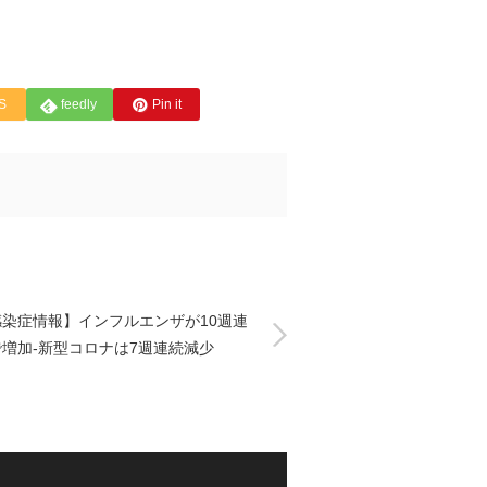
S
feedly
Pin it
感染症情報】インフルエンザが10週連
で増加-新型コロナは7週連続減少