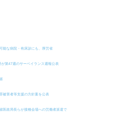
方可能な病院・有床診にも、厚労省
研が第47週のサーベイランス週報公表
省
犯罪被害者等支援の方針案を公表
労省医政局長らが接種会場への労働者派遣で