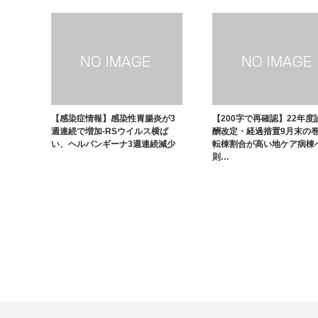
【感染症情報】感染性胃腸炎が3
【200字で再確認】22年度
週連続で増加-RSウイルス横ば
酬改定・経過措置9月末の巻（
い、ヘルパンギーナ3週連続減少
転棟割合が高い地ケア病棟
則…