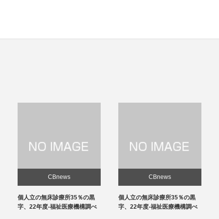
CBnews
CBnews
個人立の無床診療所35％の黒
感染対策向上加算、介護施設と
字、22年度-福祉医療機構調べ
の協力体制を要件化-24年度報
酬改定