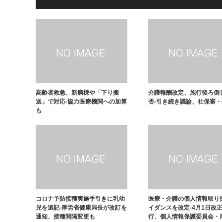
高齢者救急、新病棟や「下り搬
介護報酬改定、施行後ろ倒
送」で対応-協力医療機関への加算
否-引き続き議論、社保審
も
コロナ予防接種実施手引きに乳幼
医療・介護の個人情報取り
児を追記-厚労省健康局長が改訂を
イダンスを改定-4月1日改
通知、接種間隔変更も
行、個人情報保護委員会・