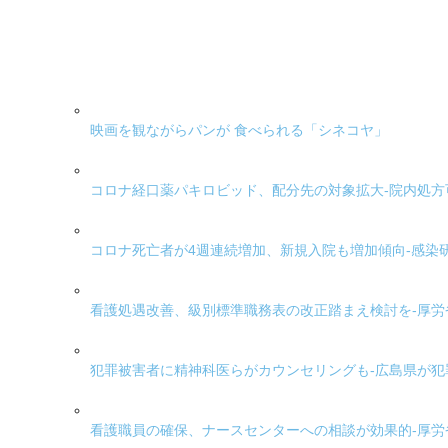
映画を観ながらパンが 食べられる「シネコヤ」
コロナ経口薬パキロビッド、配分先の対象拡大-院内処
コロナ死亡者が4週連続増加、新規入院も増加傾向-感染
看護処遇改善、級別標準職務表の改正踏まえ検討を-厚労
犯罪被害者に精神科医らがカウンセリングも-広島県が
看護職員の確保、ナースセンターへの相談が効果的-厚