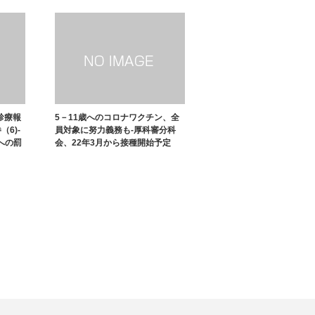
診療報
5－11歳へのコロナワクチン、全
6)-
員対象に努力義務も-厚科審分科
への罰
会、22年3月から接種開始予定