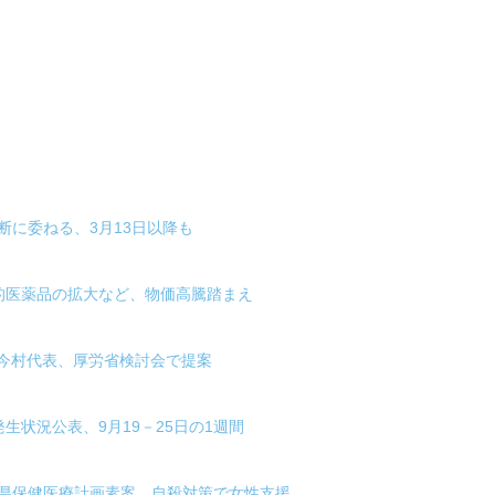
断に委ねる、3月13日以降も
的医薬品の拡大など、物価高騰踏まえ
の今村代表、厚労省検討会で提案
生状況公表、9月19－25日の1週間
木県保健医療計画素案、自殺対策で女性支援