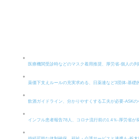
医療機関受診時などのマスク着用推奨、厚労省-個人の判
薬価下支えルールの充実求める、日薬連など3団体-基礎
飲酒ガイドライン、分かりやすくする工夫が必要-ASK
インフル患者報告78人、コロナ流行前の1.4％-厚労省が発
持続可能な体制確保、福祉・介護サービスと連携も-栃