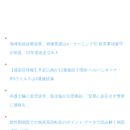
地域包括診療加算、研修受講はe－ラーニング可-留意事項厳守
が前提、22年度改定Ｑ＆Ａ
【感染症情報】手足口病が12週連続で増加-ヘルパンギーナ・
RSウイルスは3週連続減
弁護士騙り架空請求、医法協が注意喚起-「安易に反応せず警察
に連絡を」
急性期病院での病床高回転化のポイント-データで読み解く病院