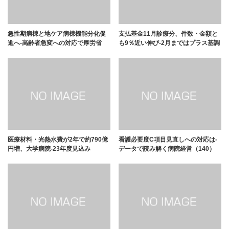
急性期病棟と地ケア病棟機能分化促
支払基金11月診療分、件数・金額と
進へ-高齢者急変への対応で厚労省
も9％近い伸び-2月まではプラス基調
医療材料・光熱水費が2年で約790億
看護必要度C項目見直しへの対応は-
円増、大学病院-23年度見込み
データで読み解く病院経営（140）