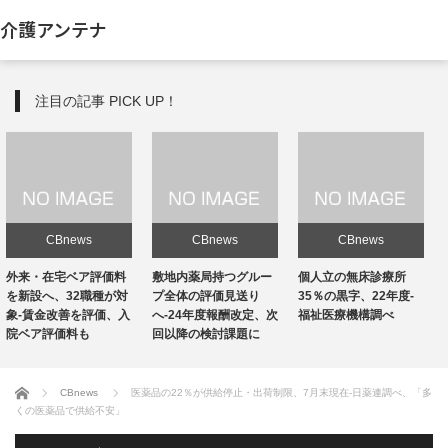
介護アンテナ
注目の記事 PICK UP！
CBnews
CBnews
CBnews
敷地内薬局持つグルー
個人立の無床診療所
個人立の無床診療所
プ全体の評価見送り
35％の黒字、22年度-
35％の黒字、22年度-
へ-24年度報酬改定、次
福祉医療機構調べ
福祉医療機構調べ
回以降の検討課題に
ホーム
CBnews
医薬品の22％が供給停止・出荷制限、7月末現在-日薬連調べ、「多
くの医薬品で供給不安」