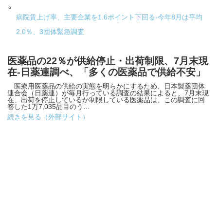
病院賃上げ率、主要企業を1.6ポイント下回る-今年8月は平均
2.0％、3団体緊急調査
医薬品の22％が供給停止・出荷制限、7月末現
在-日薬連調べ、「多くの医薬品で供給不安」
医療用医薬品の供給の実態を明らかにするため、日本製薬団体
連合会（日薬連）が毎月行っている調査の結果によると、7月末現
在、出荷を停止しているか制限している医薬品は、この調査に回
答した1万7,035品目のう…
続きを見る（外部サイト）