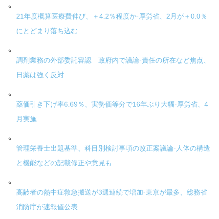
21年度概算医療費伸び、＋4.2％程度か-厚労省、2月が＋0.0％
にとどまり落ち込む
調剤業務の外部委託容認 政府内で議論-責任の所在など焦点、
日薬は強く反対
薬価引き下げ率6.69％、実勢価等分で16年ぶり大幅-厚労省、4
月実施
管理栄養士出題基準、科目別検討事項の改正案議論-人体の構造
と機能などの記載修正や意見も
高齢者の熱中症救急搬送が3週連続で増加-東京が最多、総務省
消防庁が速報値公表