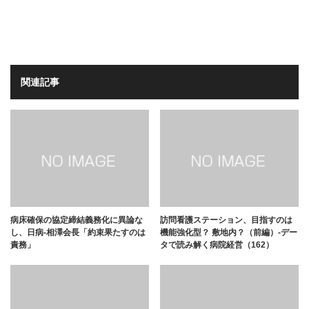
関連記事
病床確保の協定締結義務化に異論な
訪問看護ステーション、目指すのは
し、日病-相澤会長「約束果たすのは
機能強化型？ 敷地内？（前編）-デー
責務」
タで読み解く病院経営（162）