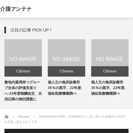
介護アンテナ
注目の記事 PICK UP！
CBnews
CBnews
CBnews
敷地内薬局持つグルー
個人立の無床診療所
個人立の無床診療所
プ全体の評価見送り
35％の黒字、22年度-
35％の黒字、22年度-
へ-24年度報酬改定、次
福祉医療機構調べ
福祉医療機構調べ
回以降の検討課題に
ホーム
CBnews
周産期医療提供体制、新興感染症まん延に備えを-協議会が基本方
針見直し案を大筋で了承