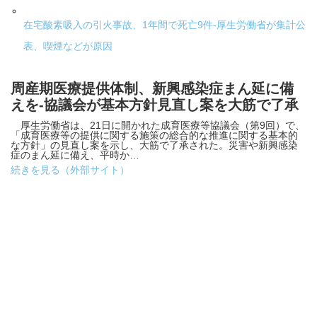
在宅酸素吸入の引火事故、1年間で死亡9件-厚生労働省が集計公
表、喫煙などが原因
周産期医療提供体制、新興感染症まん延に備
えを-協議会が基本方針見直し案を大筋で了承
厚生労働省は、21日に開かれた成育医療等協議会（第9回）で、
「成育医療等の提供に関する施策の総合的な推進に関する基本的
な方針」の見直し案を示し、大筋で了承された。災害や新興感染
症のまん延に備え、平時か…
続きを見る（外部サイト）