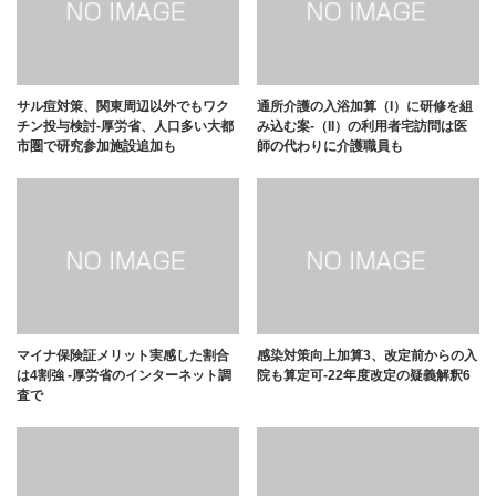
サル痘対策、関東周辺以外でもワク
通所介護の入浴加算（I）に研修を組
チン投与検討-厚労省、人口多い大都
み込む案-（II）の利用者宅訪問は医
市圏で研究参加施設追加も
師の代わりに介護職員も
マイナ保険証メリット実感した割合
感染対策向上加算3、改定前からの入
は4割強 -厚労省のインターネット調
院も算定可-22年度改定の疑義解釈6
査で