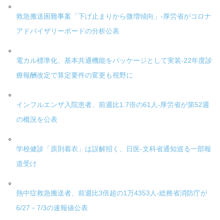
救急搬送困難事案「下げ止まりから微増傾向」-厚労省がコロナ
アドバイザリーボードの分析公表
電カル標準化、基本共通機能をパッケージとして実装-22年度診
療報酬改定で算定要件の変更も視野に
インフルエンザ入院患者、前週比1.7倍の61人-厚労省が第52週
の概況を公表
学校健診「原則着衣」は誤解招く、日医-文科省通知巡る一部報
道受け
熱中症救急搬送者、前週比3倍超の1万4353人-総務省消防庁が
6/27－7/3の速報値公表