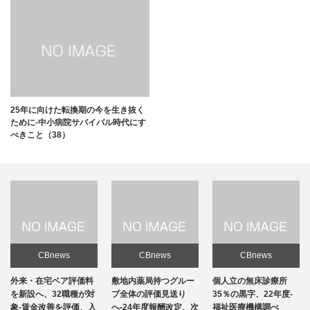
25年に向けた転換期の今を生き抜く
ために-中小病院サバイバル時代にす
べきこと（38）
CBnews
CBnews
CBnews
敷地内薬局持つグルー
個人立の無床診療所
個人立の無床診療所
プ全体の評価見送り
35％の黒字、22年度-
35％の黒字、22年度-
へ-24年度報酬改定、次
福祉医療機構調べ
福祉医療機構調べ