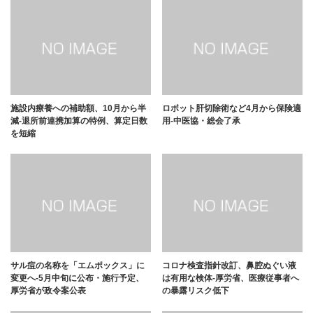
施設内療養への補助額、10月から半
ロボット肝切除術など4月から保険適
減-退所前連携加算の特例、算定日数
用-中医協・総会了承
を短縮
サル痘の名称を「エムポックス」に
コロナ検査指針改訂、鼻腔ぬぐい液
変更へ-5月中旬に公布・施行予定、
は有用な検体-厚労省、医療従事者へ
厚労省が政令案公表
の暴露リスク低下