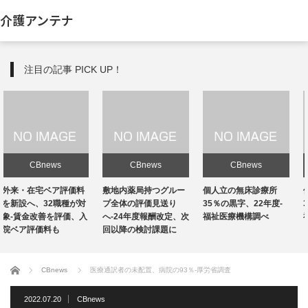
介護アンテナ
注目の記事 PICK UP！
CBnews
CBnews
CBnews
敷地内薬局持つグルー
個人立の無床診療所
個人立の無床診療所
プ全体の評価見送り
35％の黒字、22年度-
35％の黒字、22年度-
へ-24年度報酬改定、次
福祉医療機構調べ
福祉医療機構調べ
回以降の検討課題に
ホーム
CBnews
医療通訳者の未配置、病院の93％-厚労省調査
2022.07.20
CBnews