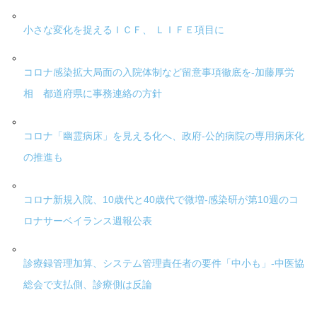
小さな変化を捉えるＩＣＦ、 ＬＩＦＥ項目に
コロナ感染拡大局面の入院体制など留意事項徹底を-加藤厚労
相 都道府県に事務連絡の方針
コロナ「幽霊病床」を見える化へ、政府-公的病院の専用病床化
の推進も
コロナ新規入院、10歳代と40歳代で微増-感染研が第10週のコ
ロナサーベイランス週報公表
診療録管理加算、システム管理責任者の要件「中小も」-中医協
総会で支払側、診療側は反論