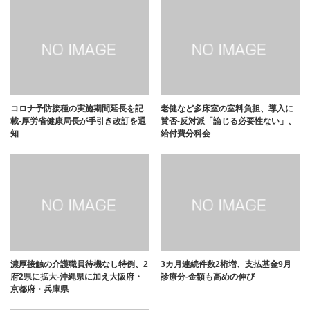
コロナ予防接種の実施期間延長を記
老健など多床室の室料負担、導入に
載-厚労省健康局長が手引き改訂を通
賛否-反対派「論じる必要性ない」、
知
給付費分科会
濃厚接触の介護職員待機なし特例、2
3カ月連続件数2桁増、支払基金9月
府2県に拡大-沖縄県に加え大阪府・
診療分-金額も高めの伸び
京都府・兵庫県