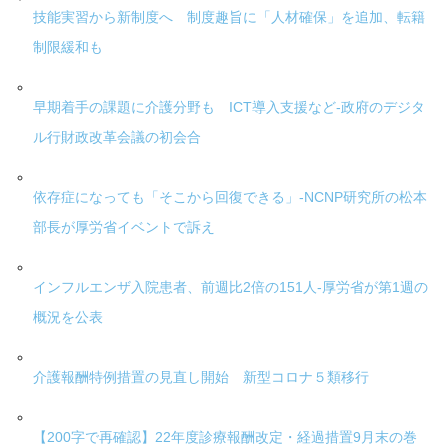
技能実習から新制度へ 制度趣旨に「人材確保」を追加、転籍
制限緩和も
早期着手の課題に介護分野も ICT導入支援など-政府のデジタ
ル行財政改革会議の初会合
依存症になっても「そこから回復できる」-NCNP研究所の松本
部長が厚労省イベントで訴え
インフルエンザ入院患者、前週比2倍の151人-厚労省が第1週の
概況を公表
介護報酬特例措置の見直し開始 新型コロナ５類移行
【200字で再確認】22年度診療報酬改定・経過措置9月末の巻