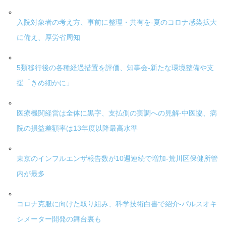
入院対象者の考え方、事前に整理・共有を-夏のコロナ感染拡大
に備え、厚労省周知
5類移行後の各種経過措置を評価、知事会-新たな環境整備や支
援「きめ細かに」
医療機関経営は全体に黒字、支払側の実調への見解-中医協、病
院の損益差額率は13年度以降最高水準
東京のインフルエンザ報告数が10週連続で増加-荒川区保健所管
内が最多
コロナ克服に向けた取り組み、科学技術白書で紹介-パルスオキ
シメーター開発の舞台裏も