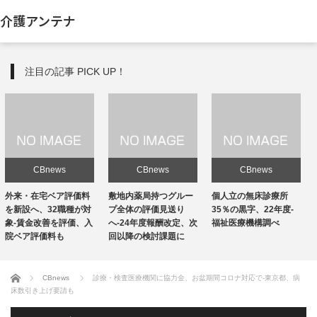
介護アンテナ
注目の記事 PICK UP！
CBnews
CBnews
CBnews
敷地内薬局持つグルー
個人立の無床診療所
個人立の無床診療所
プ全体の評価見送り
35％の黒字、22年度-
35％の黒字、22年度-
へ-24年度報酬改定、次
福祉医療機構調べ
福祉医療機構調べ
回以降の検討課題に
ホーム
CBnews
診療・検査医療機関に協力金、お盆期間コロナ対応で-東京都、病
床数引き上げ要請も