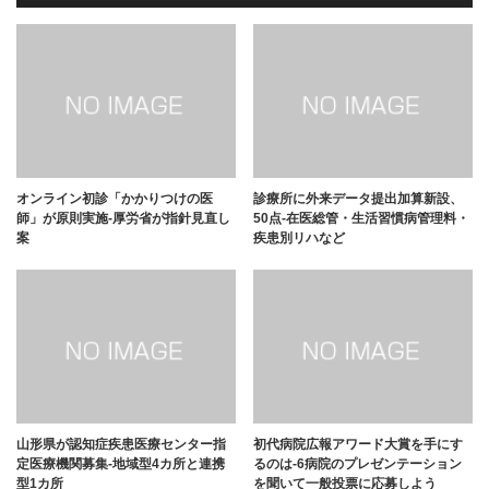
オンライン初診「かかりつけの医
診療所に外来データ提出加算新設、
師」が原則実施-厚労省が指針見直し
50点-在医総管・生活習慣病管理料・
案
疾患別リハなど
山形県が認知症疾患医療センター指
初代病院広報アワード大賞を手にす
定医療機関募集-地域型4カ所と連携
るのは-6病院のプレゼンテーション
型1カ所
を聞いて一般投票に応募しよう