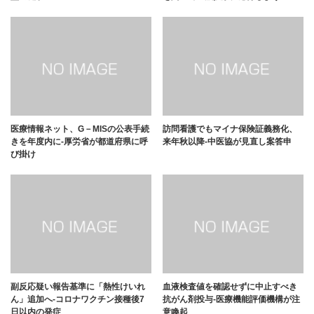
医療情報ネット、G－MISの公表手続
訪問看護でもマイナ保険証義務化、
きを年度内に-厚労省が都道府県に呼
来年秋以降-中医協が見直し案答申
び掛け
副反応疑い報告基準に「熱性けいれ
血液検査値を確認せずに中止すべき
ん」追加へ-コロナワクチン接種後7
抗がん剤投与-医療機能評価機構が注
日以内の発症
意喚起