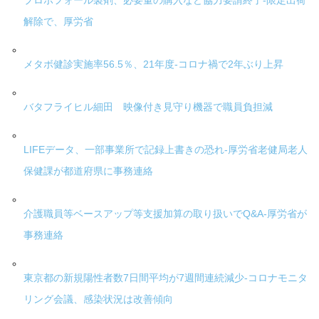
プロポフォール製剤、必要量の購入など協力要請終了-限定出荷
解除で、厚労省
メタボ健診実施率56.5％、21年度-コロナ禍で2年ぶり上昇
バタフライヒル細田 映像付き見守り機器で職員負担減
LIFEデータ、一部事業所で記録上書きの恐れ-厚労省老健局老人
保健課が都道府県に事務連絡
介護職員等ベースアップ等支援加算の取り扱いでQ&A-厚労省が
事務連絡
東京都の新規陽性者数7日間平均が7週間連続減少-コロナモニタ
リング会議、感染状況は改善傾向