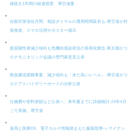
疎除き1年間の経過措置 厚労省案
自殺対策強化月間、相談ダイヤルの運用時間延長も-厚労省が対
策推進、スマホ活用やポスター掲示
新規陽性者減少傾向も危機的感染状況の長期化懸念-東京都がコ
ロナモニタリング会議の専門家意見公表
救急搬送困難事案、減少傾向も「未だ高いレベル」-厚労省がコ
ロナアドバイザリーボードの分析公表
分娩費や室料差額など公表へ、来年夏までに詳細検討-24年4月
ごろ実施、厚労省
薬局と医療DX、電子カルテ情報踏まえた服薬指導へ-マイナン