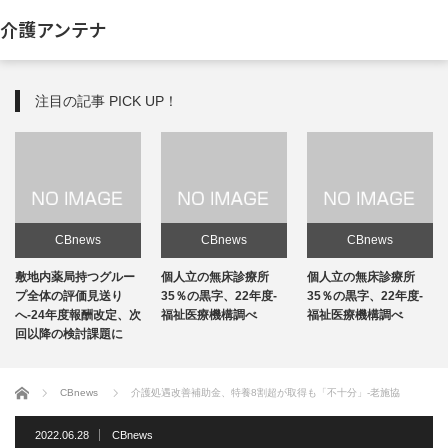
介護アンテナ
注目の記事 PICK UP！
CBnews
CBnews
CBnews
敷地内薬局持つグルー
個人立の無床診療所
個人立の無床診療所
プ全体の評価見送り
35％の黒字、22年度-
35％の黒字、22年度-
へ-24年度報酬改定、次
福祉医療機構調べ
福祉医療機構調べ
回以降の検討課題に
ホーム
CBnews
介護処遇改善補助金、特養8割超が取得も「不十分」-老施協
2022.06.28
CBnews