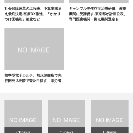
社会保障改革の工程表、予算案踏ま
ギャンブル等依存症治療研修、医療
え最終決定-医療DX推進、「かかり
機関に受講促す-東京都が計画公表、
つけ医機能」強化など
専門医療機関・拠点機関選定も
標準型電子カルテ、無床診療所で先
行開発-2段階で普及目指す 厚労省
CBnews
CBnews
CBnews