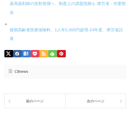
薬局薬剤師の役割発揮へ、制度上の課題指摘も-厚労省・作業部
会
後期高齢者医療保険料、1人年5,000円超増-24年度、厚労省試
算
CBnews
前のページ
次のページ