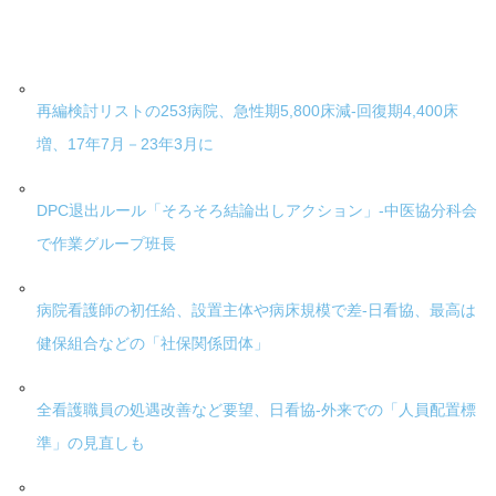
再編検討リストの253病院、急性期5,800床減-回復期4,400床
増、17年7月－23年3月に
DPC退出ルール「そろそろ結論出しアクション」-中医協分科会
で作業グループ班長
病院看護師の初任給、設置主体や病床規模で差-日看協、最高は
健保組合などの「社保関係団体」
全看護職員の処遇改善など要望、日看協-外来での「人員配置標
準」の見直しも