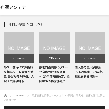
介護アンテナ
注目の記事 PICK UP！
CBnews
CBnews
CBnews
敷地内薬局持つグルー
個人立の無床診療所
個人立の無床診療所
プ全体の評価見送り
35％の黒字、22年度-
35％の黒字、22年度-
へ-24年度報酬改定、次
福祉医療機構調べ
福祉医療機構調べ
回以降の検討課題に
ホーム
CBnews
即応病床使用率のベースは「182日間」-厚労省、病床確保料の詳し
い運用示す