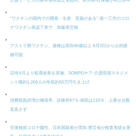
介護サービスの基準省令改正を諮問、厚労相-社保審が即日答申
“ワクチンの国内での開発・生産 意義がある”-第一三共のコロ
ナワクチン承認了承で 加藤厚労相
アストラ製ワクチン、接種は原則40歳以上-8月3日から公的接
種可能
22年4月より処遇改善を実施、SOMPOケア-介護現場マネジメ
ント職約1,200人の年収約55万円引き上げ
消費税負担増の補填率、診療所87％-病院は110％、上乗せ点数
見直さず
空港検疫コロナ陽性、日本国籍者が増加-厚労省が検査実績を更