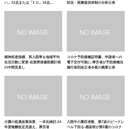
ハ」32点または「3 ロ」16点…
状況・医療提供体制の分析公表
精神疾患指標、再入院率を地域平均
コロナ予防接種証明書、申請者への
生活日数に変更-佐賀県保健医療計画
電子交付可能に-厚労省が予防接種法
の中間見直し
施行規則改正省令案の概要公表
介護の処遇改善加算、一本化検討-24
入院中の重症者数、第7波のピークレ
年度報酬改定見据え、厚労省
ベル下回る-感染研が第9週のコロナ