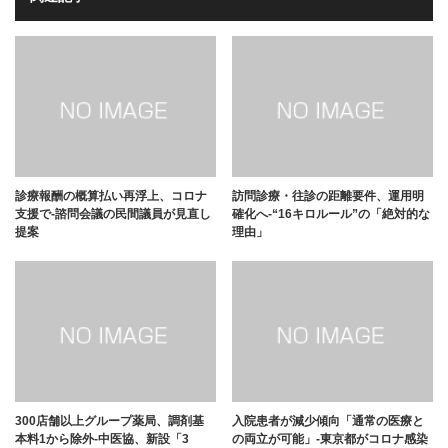
診療報酬の概算払い再浮上、コロナ
訪問診療・往診の距離要件、運用明
支援で-諮問会議の民間議員が見直し
確化へ-“16キロルール”の「絶対的な
提案
理由」
300店舗以上グループ薬局、調剤基
入院患者が減少傾向「通常の医療と
本料1から除外-中医協、新設「3
の両立が可能」-東京都がコロナ感染