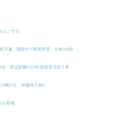
ルエンザも
ル処方箋「通院中で利用希望」全体の3割
科会 改定影響の23年度調査項目了承
設の検討も、加藤厚労相に
制を整備