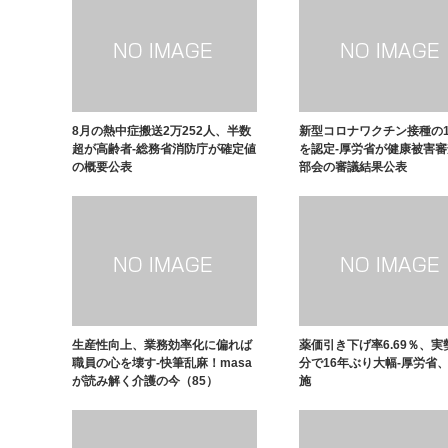
8月の熱中症搬送2万252人、半数
新型コロナワクチン接種の1
超が高齢者-総務省消防庁が確定値
を認定-厚労省が健康被害
の概要公表
部会の審議結果公表
生産性向上、業務効率化に偏れば
薬価引き下げ率6.69％、実
職員の心を壊す-快筆乱麻！masa
分で16年ぶり大幅-厚労省
が読み解く介護の今（85）
施