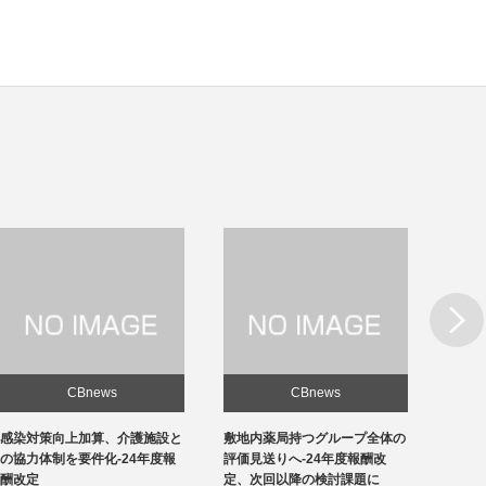
Next
CBnews
CBnews
敷地内薬局持つグループ全体の
急性期1の在院日数、支払側
東京の
評価見送りへ-24年度報酬改
「14日以内」主張-診療側「分
ロナ患
定、次回以降の検討課題に
化の前につぶれる」、公益裁定
超