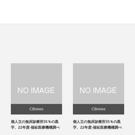
CBnews
CBnews
個人立の無床診療所35％の黒
感染対策向上加算、介護施設と
字、22年度-福祉医療機構調べ
の協力体制を要件化-24年度報
酬改定