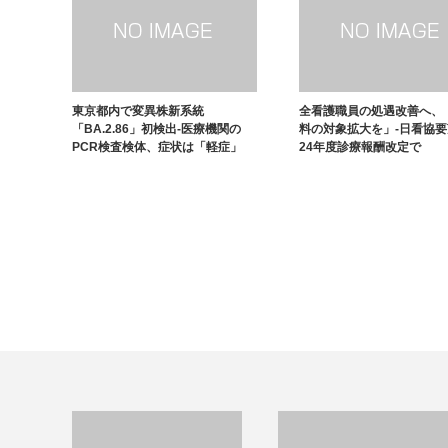
東京都内で変異株新系統
全看護職員の処遇改善へ、
「BA.2.86」初検出-医療機関の
料の対象拡大を」-日看協
PCR検査検体、症状は「軽症」
24年度診療報酬改定で