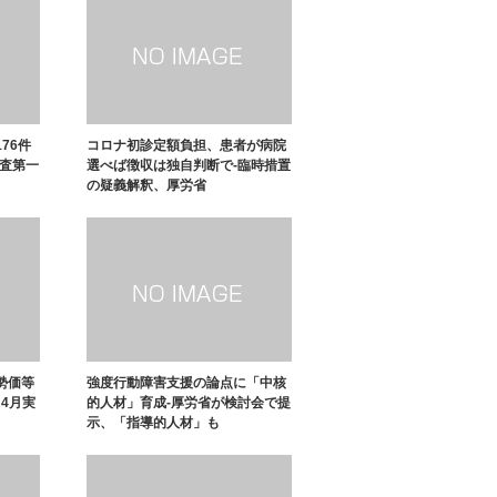
76件
コロナ初診定額負担、患者が病院
審査第一
選べば徴収は独自判断で-臨時措置
の疑義解釈、厚労省
勢価等
強度行動障害支援の論点に「中核
、4月実
的人材」育成-厚労省が検討会で提
示、「指導的人材」も