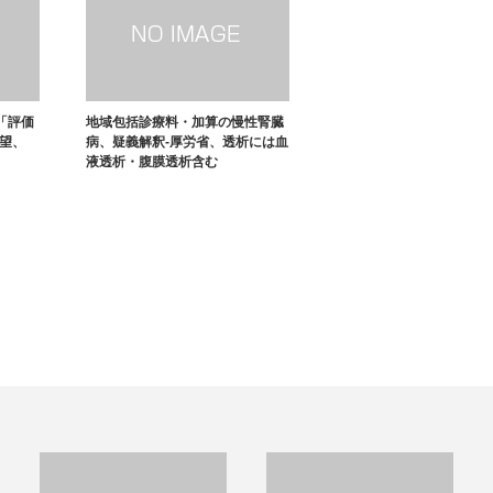
「評価
地域包括診療料・加算の慢性腎臓
要望、
病、疑義解釈-厚労省、透析には血
液透析・腹膜透析含む