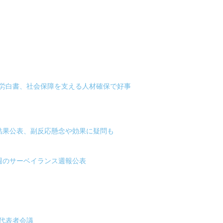
厚労白書、社会保障を支える人材確保で好事
結果公表、副反応懸念や効果に疑問も
週のサーベイランス週報公表
代表者会議