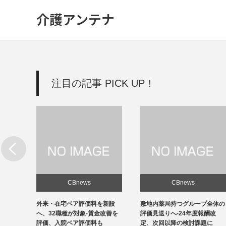
介護アンテナ
注目の記事 PICK UP！
CBnews
CBnews
新設
敷地内薬局持つグループ全体の
個人立の無床診療所35％の黒
改善を
評価見送りへ-24年度報酬改
字、22年度-福祉医療機構調べ
定、次回以降の検討課題に