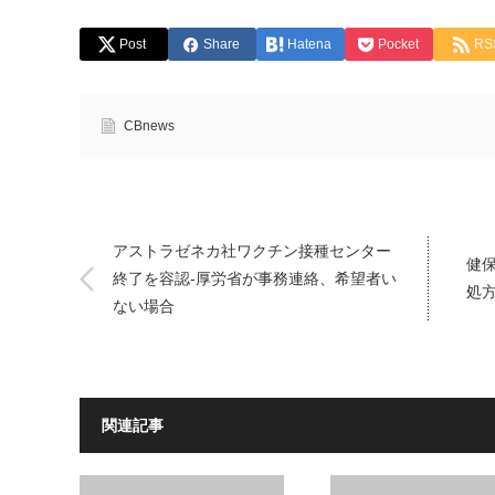
Post
Share
Hatena
Pocket
RS
CBnews
アストラゼネカ社ワクチン接種センター
健保
終了を容認-厚労省が事務連絡、希望者い
処方
ない場合
関連記事