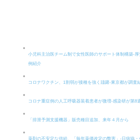
小児科主治医チーム制で女性医師のサポート体制構築-
例紹介
コロナワクチン、1割弱が接種を強く躊躇-東京都が調査
コロナ重症例の人工呼吸器装着患者が微増-感染研が第8
「排泄予測支援機器」販売種目追加、来年４月から
薬剤の不安定な供給、「毎年薬価改定の弊害」-日病協・