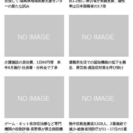
目指して-福島県地域医療支援センタ
比1.2倍に-厚労省が実績更新、陽性
ーの新たな試み
率は日本国籍者の3.7倍
介護施設の居住費、1日60円増 来
避難所生活での認知機能の低下を懸
年8月施行-社保審・分科会で了承
念、厚労相-感染症対策を呼び掛け
ゲーム・ネット依存症治療など専門
熱中症救急搬送3,528人、2週連続で
機関の役割評価-長野県が県立病院機
減少-総務省消防庁が11－17日の1週