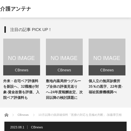
介護アンテナ
注目の記事 PICK UP！
CBnews
CBnews
CBnews
敷地内薬局持つグルー
個人立の無床診療所
個人立の無床診療所
プ全体の評価見送り
35％の黒字、22年度-
35％の黒字、22年度-
へ-24年度報酬改定、次
福祉医療機構調べ
福祉医療機構調べ
回以降の検討課題に
ホーム
CBnews
10月以降の病床確保料「医療の対応を見極め判断」-加藤厚労相
2023.08.1
CBnews