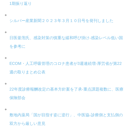
1期振り返り
シルバー産業新聞２０２３年３月１０日号を発刊しました
日医釜萢氏、感染対策の慎重な緩和呼び掛け-感染レベル低い国
を参考に
ECOM・人工呼吸管理のコロナ患者が3週連続増-厚労省が第22
週の取りまとめ公表
22年度診療報酬改定の基本方針案を了承-重点課題複数に、医療
保険部会
敷地内薬局「国が目指す姿に逆行」、中医協-診療側と支払側の
双方から厳しい意見