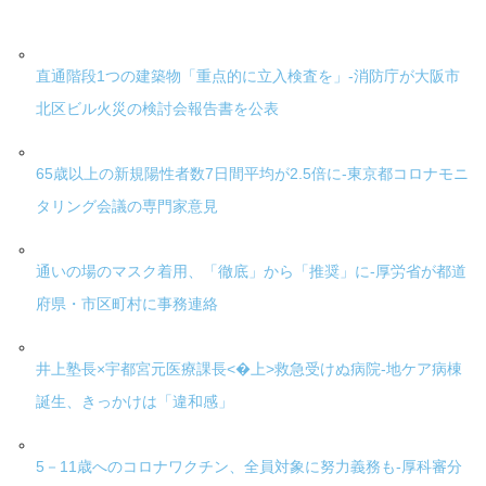
直通階段1つの建築物「重点的に立入検査を」-消防庁が大阪市
北区ビル火災の検討会報告書を公表
65歳以上の新規陽性者数7日間平均が2.5倍に-東京都コロナモニ
タリング会議の専門家意見
通いの場のマスク着用、「徹底」から「推奨」に-厚労省が都道
府県・市区町村に事務連絡
井上塾長×宇都宮元医療課長<�上>救急受けぬ病院-地ケア病棟
誕生、きっかけは「違和感」
5－11歳へのコロナワクチン、全員対象に努力義務も-厚科審分