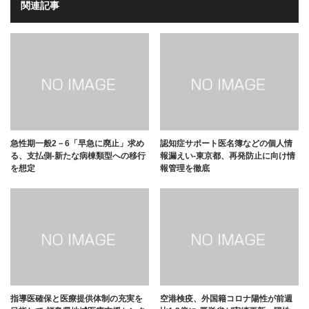
関連記事
急性期一般2－6「早急に廃止」求め
認知症サポート医名簿などの個人情
る、支払側-新たな病棟類型への移行
報漏えい-東京都、再発防止に向け情
を想定
報管理を徹底
指導医確保と医療提供体制の充実を
空港検疫、外国籍コロナ陽性が前週