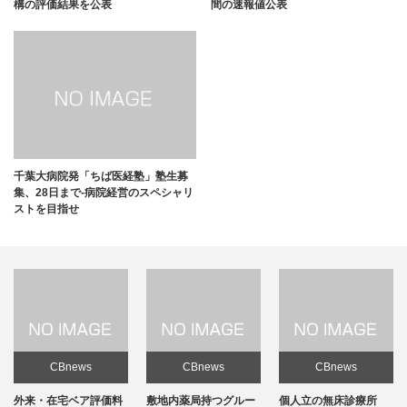
構の評価結果を公表
間の速報値公表
千葉⼤病院発「ちば医経塾」塾生募
集、28日まで-病院経営のスペシャリ
ストを目指せ
CBnews
CBnews
CBnews
敷地内薬局持つグルー
個人立の無床診療所
個人立の無床診療所