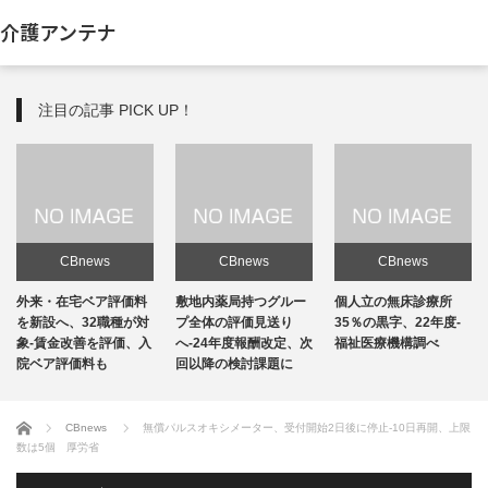
介護アンテナ
注目の記事 PICK UP！
CBnews
CBnews
CBnews
敷地内薬局持つグルー
個人立の無床診療所
個人立の無床診療所
プ全体の評価見送り
35％の黒字、22年度-
35％の黒字、22年度-
へ-24年度報酬改定、次
福祉医療機構調べ
福祉医療機構調べ
回以降の検討課題に
ホーム
CBnews
無償パルスオキシメーター、受付開始2日後に停止-10日再開、上限
数は5個 厚労省