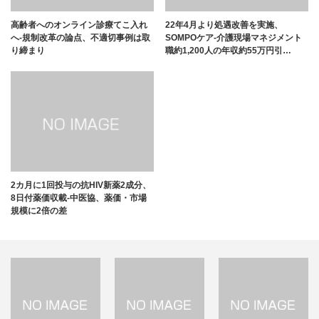
高齢者へのオンライン診療てこ入れ
22年4月より処遇改善を実施、
へ-規制改革の論点、不適切事例は取
SOMPOケア-介護現場マネジメント
り締まり
職約1,200人の年収約55万円引…
2カ月に1回投与の抗HIV新薬2成分、
8日付薬価収載-中医協、薬価・市場
規模に2倍の差