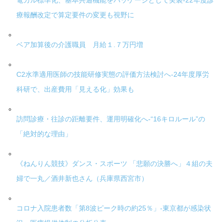
電カル標準化、基本共通機能をパッケージとして実装-22年度診
療報酬改定で算定要件の変更も視野に
ベア加算後の介護職員 月給１.７万円増
C2水準適用医師の技能研修実態の評価方法検討へ-24年度厚労
科研で、出産費用「見える化」効果も
訪問診療・往診の距離要件、運用明確化へ-“16キロルール”の
「絶対的な理由」
《ねんりん競技》ダンス・スポーツ 「悲願の決勝へ」４組の夫
婦で一丸／酒井新也さん（兵庫県西宮市）
コロナ入院患者数「第8波ピーク時の約25％」-東京都が感染状