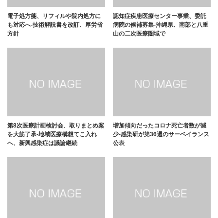
電子処方箋、リフィルや院内処方に
認知症疾患医療センター事業、委託
も対応へ-技術解説書を改訂、厚労省
病院の候補募集-沖縄県、南部と八重
方針
山の二次医療圏域で
第8次医療計画検討会、取りまとめ案
増加傾向だったコロナ死亡者数が減
を大筋了承-地域医療構想てこ入れ
少-感染研が第36週のサーベイランス
へ、新興感染症は議論継続
公表